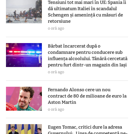
Tensiuni tot mai mari în UE: Spania îi
dă ultimatum Italiei în scandalul
Schengen și amenință cu măsuri de
retorsiune
o oră ago
Bărbat încarcerat după o
condamnare pentru conducere sub
influența alcoolului. Tânără cercetată
pentru furt dintr-un magazin din Iași
o oră ago
Fernando Alonso cere un nou
contract de 80 de milioane de euro la
Aston Martin
o oră ago
Eugen Tomac, critici dure la adresa
Guvernului: „Lipsa de competență ne-