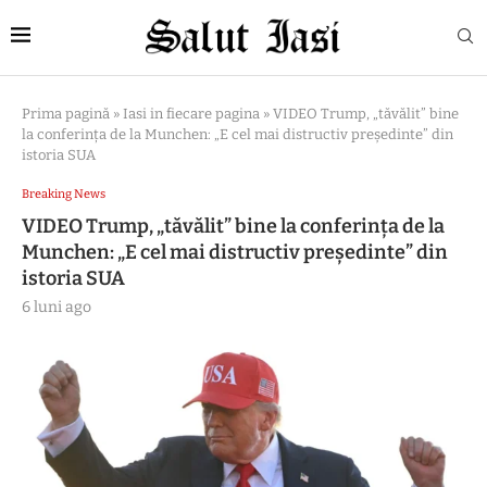
Prima pagină
»
Iasi in fiecare pagina
»
VIDEO Trump, „tăvălit” bine
la conferința de la Munchen: „E cel mai distructiv președinte” din
istoria SUA
Breaking News
VIDEO Trump, „tăvălit” bine la conferința de la
Munchen: „E cel mai distructiv președinte” din
istoria SUA
6 luni ago