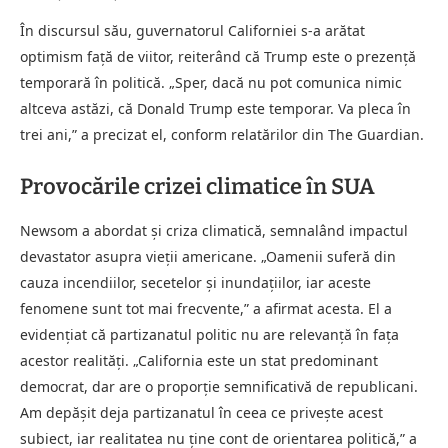
În discursul său, guvernatorul Californiei s-a arătat
optimism față de viitor, reiterând că Trump este o prezență
temporară în politică. „Sper, dacă nu pot comunica nimic
altceva astăzi, că Donald Trump este temporar. Va pleca în
trei ani,” a precizat el, conform relatărilor din The Guardian.
Provocările crizei climatice în SUA
Newsom a abordat și criza climatică, semnalând impactul
devastator asupra vieții americane. „Oamenii suferă din
cauza incendiilor, secetelor și inundațiilor, iar aceste
fenomene sunt tot mai frecvente,” a afirmat acesta. El a
evidențiat că partizanatul politic nu are relevanță în fața
acestor realități. „California este un stat predominant
democrat, dar are o proporție semnificativă de republicani.
Am depășit deja partizanatul în ceea ce privește acest
subiect, iar realitatea nu ține cont de orientarea politică,” a