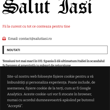
Fii la curent cu tot ce conteaza pentru tine
Email:
contact@salutiasi.ro
NOUTATI
Tensiuni tot mai mari în UE: Spania îi dă ultimatum Italiei în scandalul
Schengen și amenință cu măsuri de retorsiune
Site-ul nostru web folosește fișiere cookie pentru a vă
Bărbat încarcerat după o condamnare pentru conducere sub influența
îmbunătăți și personaliza experiența. Poate include, de
alcoolului. Tânără cercetată pentru furt dintr-un magazin din Iași
asemenea, fișiere cookie de la terți, cum ar fi Google
Analytics. Aceste cookie-uri vor fi stocate în browser,
Fernando Alonso cere un nou contract de 80 de milioane de euro la
numai cu acordul dumneavoastră apăsând pe butonul
Aston Martin
“Acceptă”.