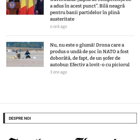
a adus în acest punct”. Bilă neagră
pentru banii partidelor în plină
austeritate
o oră ago
Nu, nu este o glumă! Drona care a
produs o undă de șoc în NATO a fost
doborâtă, de fapt, de un șofer de
autobuz: Efectiv a lovit-o cu piciorul
3 ore ago
DESPRE NOI