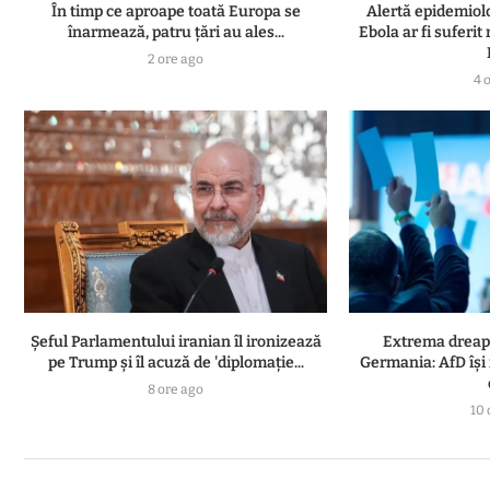
În timp ce aproape toată Europa se
Alertă epidemiol
înarmează, patru ţări au ales...
Ebola ar fi suferit
2 ore ago
4 
Șeful Parlamentului iranian îl ironizează
Extrema dreapt
pe Trump și îl acuză de 'diplomație...
Germania: AfD își
8 ore ago
10 