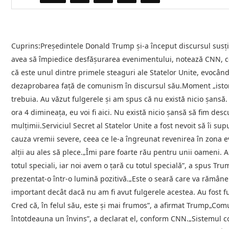
Cuprins:Preşedintele Donald Trump şi-a început discursul susţi
avea să împiedice desfăşurarea evenimentului, notează CNN, 
că este unul dintre primele steaguri ale Statelor Unite, evocân
dezaprobarea faţă de comunism în discursul său.Moment „istori
trebuia. Au văzut fulgerele şi am spus că nu există nicio şansă.
ora 4 dimineaţa, eu voi fi aici. Nu există nicio şansă să fim des
mulţimii.Serviciul Secret al Statelor Unite a fost nevoit să îi s
cauza vremii severe, ceea ce le-a îngreunat revenirea în zona ev
alţii au ales să plece.„Îmi pare foarte rău pentru unii oameni. 
totul speciali, iar noi avem o ţară cu totul specială”, a spus T
prezentat-o într-o lumină pozitivă.„Este o seară care va rămâne 
important decât dacă nu am fi avut fulgerele acestea. Au fost 
Cred că, în felul său, este şi mai frumos”, a afirmat Trump„Co
întotdeauna un învins”, a declarat el, conform CNN.„Sistemul c