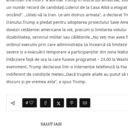
un număr record de candidați.Liderul de la Casa Albă a elogia
oricând”. „Uitați-vă la Iran. Le-am distrus armata”, a declarat 
Iranului.Trump a pledat pentru adoptarea proiectului Save Amer
dovezii cetățeniei americane la vot, precum și limitarea votului
dizabilitatea, serviciul militar sau călătoriile.„Nu veți mai avea
ordinul executiv prin care administrația sa încearcă să limitez
severe și a evacuării temporare a participanților din zona Nati
întârziere față de ora la care fusese programat – 23.00 la Wash
eveniment, Trump declarase într-o intervenție telefonică la Fox N
indiferent de condițiile meteo.„Dacă trupele aliate au putut să
discurs și pe vremea asta”, a spus Trump.
0
SALUT IASI