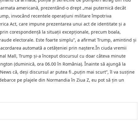
t armata americană, prezentând-o drept „mai puternică decât
Trump, invocând recentele operațiuni militare împotriva
ica Act, care impune prezentarea unui act de identitate și a
 prin corespondență la situații excepționale, precum boala,
 fraude electorale. Este foarte simplu”, a afirmat Trump, amintind și
e acordarea automată a cetățeniei prin naștere.În ciuda vremii
onal Mall, Trump și-a început discursul cu doar câteva minute
ington (duminică, ora 06.00 în România). Înainte să ajungă la
ews că, deși discursul ar putea fi „puțin mai scurt”, îl va susține
 debarce pe plajele din Normandia în Ziua Z, eu pot să țin un