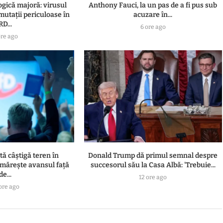
ogică majoră: virusul
Anthony Fauci, la un pas de a fi pus sub
 mutații periculoase în
acuzare în...
RD...
6 ore ago
ore ago
ă câștigă teren în
Donald Trump dă primul semnal despre
 mărește avansul față
succesorul său la Casa Albă: 'Trebuie...
de...
12 ore ago
ore ago