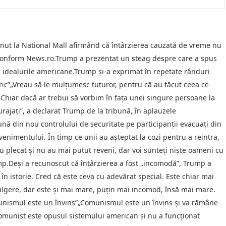
nut la National Mall afirmând că întârzierea cauzată de vreme nu
conform News.ro.Trump a prezentat un steag despre care a spus
d idealurile americane.Trump şi-a exprimat în repetate rânduri
c”„Vreau să le mulţumesc tuturor, pentru că au făcut ceea ce
 Chiar dacă ar trebui să vorbim în faţa unei singure persoane la
curajaţi”, a declarat Trump de la tribună, în aplauzele
upună din nou controlului de securitate pe participanţii evacuaţi din
enimentului. În timp ce unii au aşteptat la cozi pentru a reintra,
Au plecat şi nu au mai putut reveni, dar voi sunteţi nişte oameni cu
rump.Deşi a recunoscut că întârzierea a fost „incomodă”, Trump a
în istorie. Cred că este ceva cu adevărat special. Este chiar mai
fulgere, dar este şi mai mare, puţin mai incomod, însă mai mare.
munismul este un învins”„Comunismul este un învins şi va rămâne
omunist este opusul sistemului american şi nu a funcţionat