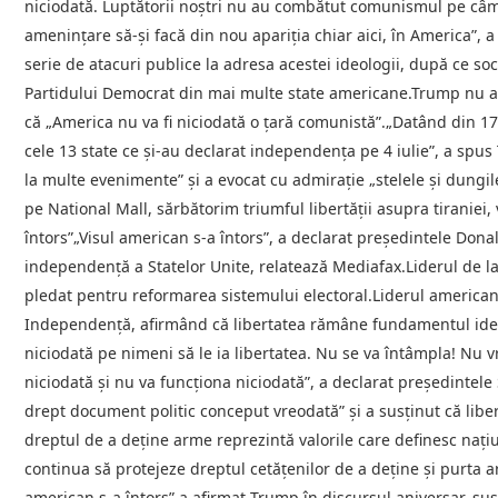
niciodată. Luptătorii noştri nu au combătut comunismul pe câm
ameninţare să-şi facă din nou apariţia chiar aici, în America”, 
serie de atacuri publice la adresa acestei ideologii, după ce soci
Partidului Democrat din mai multe state americane.Trump nu a 
că „America nu va fi niciodată o ţară comunistă”.„Datând din 177
cele 13 state ce şi-au declarat independenţa pe 4 iulie”, a spu
la multe evenimente” şi a evocat cu admiraţie „stelele şi dungile 
pe National Mall, sărbătorim triumful libertăţii asupra tiraniei, 
întors”„Visul american s-a întors”, a declarat președintele Dona
independență a Statelor Unite, relatează Mediafax.Liderul de 
pledat pentru reformarea sistemului electoral.Liderul american 
Independență, afirmând că libertatea rămâne fundamentul identi
niciodată pe nimeni să le ia libertatea. Nu se va întâmpla! Nu
niciodată și nu va funcționa niciodată”, a declarat președintele
drept document politic conceput vreodată” și a susținut că libert
dreptul de a deține arme reprezintă valorile care definesc naț
continua să protejeze dreptul cetățenilor de a deține și purta 
american s-a întors” a afirmat Trump în discursul aniversar, sus