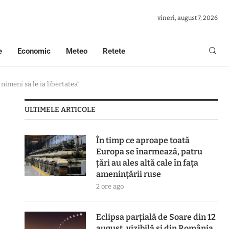
vineri, august 7, 2026
e
Economic
Meteo
Retete
imeni să le ia libertatea”
ULTIMELE ARTICOLE
În timp ce aproape toată
Europa se înarmează, patru
ţări au ales altă cale în faţa
ameninţării ruse
2 ore ago
Eclipsa parțială de Soare din 12
august, vizibilă și din România.