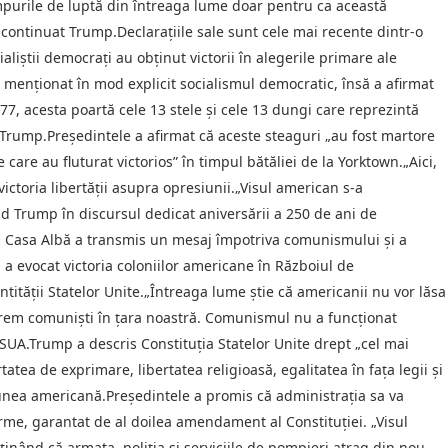
purile de luptă din întreaga lume doar pentru ca această
a continuat Trump.Declaraţiile sale sunt cele mai recente dintr-o
aliştii democraţi au obţinut victorii în alegerile primare ale
menţionat în mod explicit socialismul democratic, însă a afirmat
7, acesta poartă cele 13 stele şi cele 13 dungi care reprezintă
s Trump.Preşedintele a afirmat că aceste steaguri „au fost martore
care au fluturat victorios” în timpul bătăliei de la Yorktown.„Aici,
victoria libertăţii asupra opresiunii.„Visul american s-a
ld Trump în discursul dedicat aniversării a 250 de ani de
la Casa Albă a transmis un mesaj împotriva comunismului și a
a evocat victoria coloniilor americane în Războiul de
tății Statelor Unite.„Întreaga lume știe că americanii nu vor lăsa
 vrem comuniști în țara noastră. Comunismul nu a funcționat
 SUA.Trump a descris Constituția Statelor Unite drept „cel mai
atea de exprimare, libertatea religioasă, egalitatea în fața legii și
iunea americană.Președintele a promis că administrația sa va
arme, garantat de al doilea amendament al Constituției. „Visul
ținând că armata, poliția și serviciile de pompieri atrag din nou