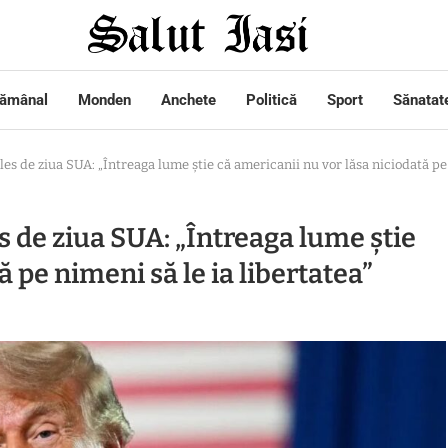
tămânal
Monden
Anchete
Politică
Sport
Sănatat
 de ziua SUA: „Întreaga lume știe că americanii nu vor lăsa niciodată pe n
 de ziua SUA: „Întreaga lume știe
 pe nimeni să le ia libertatea”