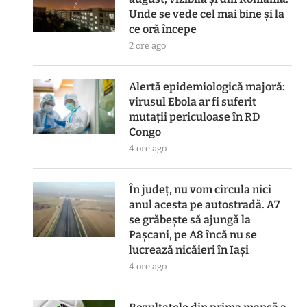
Unde se vede cel mai bine și la
ce oră începe
2 ore ago
Alertă epidemiologică majoră:
virusul Ebola ar fi suferit
mutații periculoase în RD
Congo
4 ore ago
În județ, nu vom circula nici
anul acesta pe autostradă. A7
se grăbește să ajungă la
Pașcani, pe A8 încă nu se
lucrează nicăieri în Iași
4 ore ago