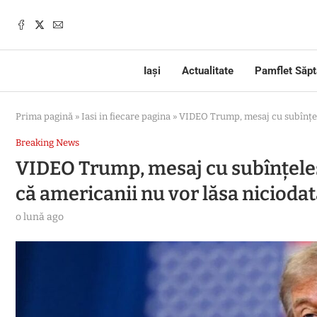
Iași
Actualitate
Pamflet Săp
Prima pagină
»
Iasi in fiecare pagina
»
VIDEO Trump, mesaj cu subînțeles
Breaking News
VIDEO Trump, mesaj cu subînțeles
că americanii nu vor lăsa niciodată
o lună ago