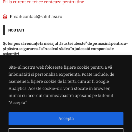
Fii la curent cu tot ce conteaza pentru tine
Email:
contact@salutiasi.ro
NOUTATI
Șofer pus să renunțe la mesajul „Isus te iubește” de pe mașină pentru a-
și păstra asigurarea. Ia în calcul să dea în judecată compania de
asigurări
Site-ul nostru web folosește fișiere cookie pentru a vă
Schimbare în magazinele din Bulgaria de la 9 august: prețurile vor fi
îmbunătăți și personaliza experiența. Poate include, de
afișate exclusiv în euro
asemenea, fișiere cookie de la terți, cum ar fi Google
Analytics. Aceste cookie-uri vor fi stocate în browser,
Vot zdrobitor în Senatul SUA: tarife de până la 100% pentru țările care
numai cu acordul dumneavoastră apăsând pe butonul
mai cumpără gaz și petrol de la Putin
“Acceptă”.
România indicată drept câștigătoare în lupta pentru traficul din
Balcani: De ce Bulgaria se teme că va rămâne o 'pată gri' pe coridorul
Acceptă
Schengen de la Atena la Budapesta