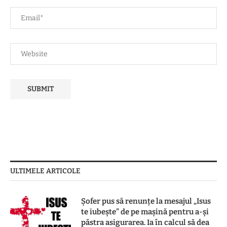
ULTIMELE ARTICOLE
Șofer pus să renunțe la mesajul „Isus
te iubește” de pe mașină pentru a-și
păstra asigurarea. Ia în calcul să dea