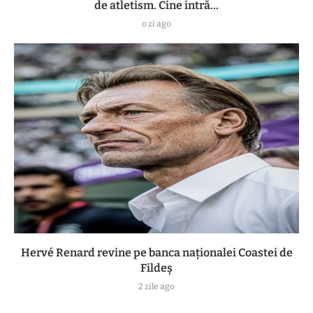
de atletism. Cine intră...
o zi ago
Hervé Renard revine pe banca naționalei Coastei de
Fildeș
2 zile ago