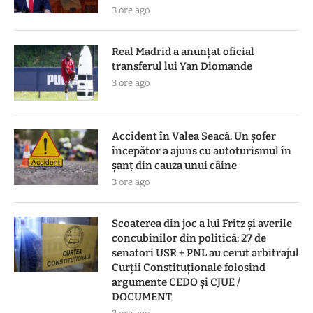
3 ore ago
Real Madrid a anunțat oficial
transferul lui Yan Diomande
3 ore ago
Accident în Valea Seacă. Un șofer
începător a ajuns cu autoturismul în
șanț din cauza unui câine
3 ore ago
Scoaterea din joc a lui Fritz și averile
concubinilor din politică: 27 de
senatori USR + PNL au cerut arbitrajul
Curții Constituționale folosind
argumente CEDO și CJUE /
DOCUMENT