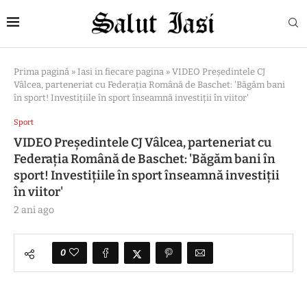
Prima pagină
»
Iasi in fiecare pagina
»
VIDEO Președintele CJ
Vâlcea, parteneriat cu Federația Română de Baschet: 'Băgăm bani
în sport! Investițiile în sport înseamnă investiții în viitor'
Sport
VIDEO Președintele CJ Vâlcea, parteneriat cu
Federația Română de Baschet: 'Băgăm bani în
sport! Investițiile în sport înseamnă investiții
în viitor'
2 ani ago
0