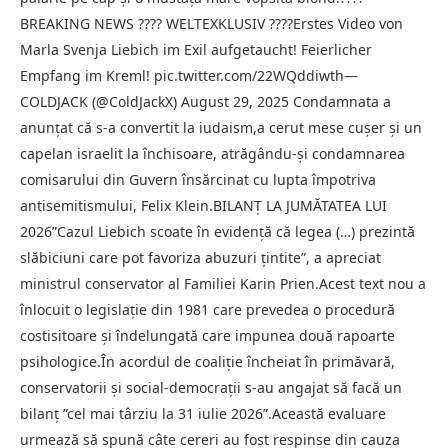
BREAKING NEWS ???? WELTEXKLUSIV ????Erstes Video von
Marla Svenja Liebich im Exil aufgetaucht! Feierlicher
Empfang im Kreml! pic.twitter.com/22WQddiwth—
COLDJACK (@ColdJackX) August 29, 2025 Condamnata a
anunţat că s-a convertit la iudaism,a cerut mese cuşer şi un
capelan israelit la închisoare, atrăgându-şi condamnarea
comisarului din Guvern însărcinat cu lupta împotriva
antisemitismului, Felix Klein.BILANŢ LA JUMĂTATEA LUI
2026”Cazul Liebich scoate în evidenţă că legea (…) prezintă
slăbiciuni care pot favoriza abuzuri ţintite”, a apreciat
ministrul conservator al Familiei Karin Prien.Acest text nou a
înlocuit o legislaţie din 1981 care prevedea o procedură
costisitoare şi îndelungată care impunea două rapoarte
psihologice.În acordul de coaliţie încheiat în primăvară,
conservatorii şi social-democraţii s-au angajat să facă un
bilanţ ”cel mai târziu la 31 iulie 2026”.Această evaluare
urmează să spună câte cereri au fost respinse din cauza