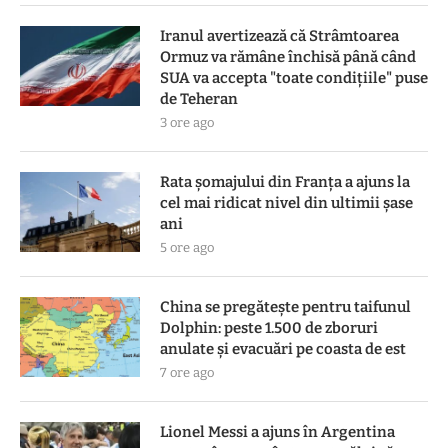
Iranul avertizează că Strâmtoarea
Ormuz va rămâne închisă până când
SUA va accepta "toate condiţiile" puse
de Teheran
3 ore ago
Rata șomajului din Franța a ajuns la
cel mai ridicat nivel din ultimii șase
ani
5 ore ago
China se pregătește pentru taifunul
Dolphin: peste 1.500 de zboruri
anulate și evacuări pe coasta de est
7 ore ago
Lionel Messi a ajuns în Argentina