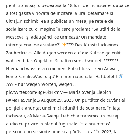
pentru a ispăşi o pedeapsă la 18 luni de închisoare, după ce
a fost găsită vinovată de incitare la ură, defăimare şi
ultraj.În schimb, ea a publicat un mesaj pe reţele de
socializare cu o imagine în care proclamă ”Salutări de la
Moscova” şi adăugând ”ce urmează? Un mandate
internţaional de arestare?”.
???? Das Kunststück eines
Zaubertricks: Alle Augen werden auf die Kulisse gelenkt,
während das Objekt im Schatten verschwindet. ????
????
Niemand wusste von meinem Entschluss – kein Anwalt,
keine Familie.Was folgt? Ein internationaler Haftbefehl
???? – nur wegen Worten, wegen…
pic.twitter.com/BgP0kFIkmM— Marla Svenja Liebich
(@MarlaSvenjaL) August 29, 2025 Un purtător de cuvânt al
poliţiei a anunţat unei mici adunări de susţinere, în faţa
închisorii, că Marla-Svenja Liebich a transmis un mesaj
audio cu privire la planul fugii sale: ”s-a anunţat că
persoana nu se simte bine şi a părăsit ţara”.În 2023, la