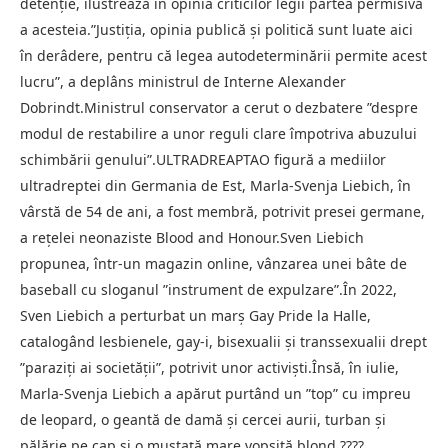
detenţie, ilustrează în opinia criticilor legii partea permisivă
a acesteia.”Justiţia, opinia publică şi politică sunt luate aici
în derâdere, pentru că legea autodeterminării permite acest
lucru”, a deplâns ministrul de Interne Alexander
Dobrindt.Ministrul conservator a cerut o dezbatere ”despre
modul de restabilire a unor reguli clare împotriva abuzului
schimbării genului”.ULTRADREAPTAO figură a mediilor
ultradreptei din Germania de Est, Marla-Svenja Liebich, în
vârstă de 54 de ani, a fost membră, potrivit presei germane,
a reţelei neonaziste Blood and Honour.Sven Liebich
propunea, într-un magazin online, vânzarea unei bâte de
baseball cu sloganul ”instrument de expulzare”.În 2022,
Sven Liebich a perturbat un marş Gay Pride la Halle,
catalogând lesbienele, gay-i, bisexualii şi transsexualii drept
”paraziţi ai societăţii”, potrivit unor activişti.Însă, în iulie,
Marla-Svenja Liebich a apărut purtând un ”top” cu impreu
de leopard, o geantă de damă şi cercei aurii, turban şi
pălărie pe cap şi o mustaţă mare vopsită blond.????