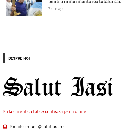
pentru înmormântarea tatălui său
7 ore ago
DESPRE NOI
Fii la curent cu tot ce conteaza pentru tine
Email:
contact@salutiasi.ro