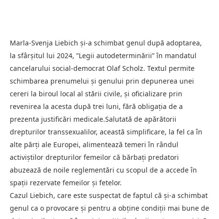
Marla-Svenja Liebich şi-a schimbat genul după adoptarea,
la sfârşitul lui 2024, ”Legii autodeterminării” în mandatul
cancelarului social-democrat Olaf Scholz. Textul permite
schimbarea prenumelui şi genului prin depunerea unei
cereri la biroul local al stării civile, şi oficializare prin
revenirea la acesta după trei luni, fără obligaţia de a
prezenta justificări medicale.Salutată de apărătorii
drepturilor transsexualilor, această simplificare, la fel ca în
alte părţi ale Europei, alimentează temeri în rândul
activiştilor drepturilor femeilor că bărbaţi predatori
abuzează de noile reglementări cu scopul de a accede în
spaţii rezervate femeilor şi fetelor.
Cazul Liebich, care este suspectat de faptul că şi-a schimbat
genul ca o provocare şi pentru a obţine condiţii mai bune de