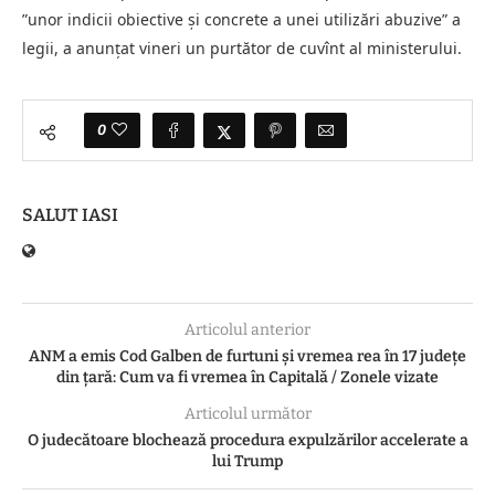
”unor indicii obiective şi concrete a unei utilizări abuzive” a
legii, a anunţat vineri un purtător de cuvînt al ministerului.
0
SALUT IASI
Articolul anterior
ANM a emis Cod Galben de furtuni și vremea rea în 17 județe
din țară: Cum va fi vremea în Capitală / Zonele vizate
Articolul următor
O judecătoare blochează procedura expulzărilor accelerate a
lui Trump