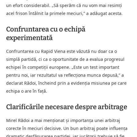
un efort considerabil. „Să sperăm că nu vom mai resimți
acel frison întâlnit la primele meciuri,” a adăugat acesta.
Confruntarea cu o echipă
experimentată
Confruntarea cu Rapid Viena este văzută nu doar ca o
simplă partidă, ci ca o oportunitate de a evalua progresul
echipei în competiții europene. „Este un test important
pentru noi, iar rezultatul va reflecționa munca depusă,” a
declarat Rădoi, încheind prin a evidenția misiunea pe care
echipa o are în față.
Clarificările necesare despre arbitrage
Mirel Rădoi a mai menționat și importanța unei arbitraj
corecte în meciuri decisive. Un bun arbitraj poate influența
dramatic desfășurarea partidei, iar jucătorii trebuie să fie