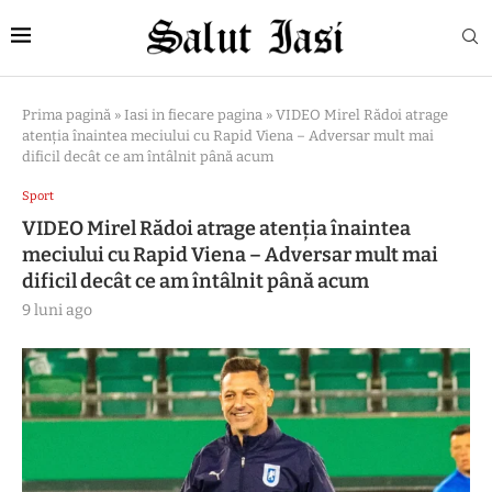
Prima pagină
»
Iasi in fiecare pagina
»
VIDEO Mirel Rădoi atrage
atenția înaintea meciului cu Rapid Viena – Adversar mult mai
dificil decât ce am întâlnit până acum
Sport
VIDEO Mirel Rădoi atrage atenția înaintea
meciului cu Rapid Viena – Adversar mult mai
dificil decât ce am întâlnit până acum
9 luni ago