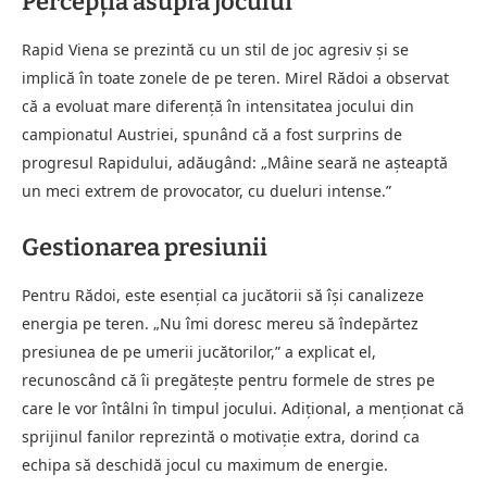
Percepția asupra jocului
Rapid Viena se prezintă cu un stil de joc agresiv și se
implică în toate zonele de pe teren. Mirel Rădoi a observat
că a evoluat mare diferență în intensitatea jocului din
campionatul Austriei, spunând că a fost surprins de
progresul Rapidului, adăugând: „Mâine seară ne așteaptă
un meci extrem de provocator, cu dueluri intense.”
Gestionarea presiunii
Pentru Rădoi, este esențial ca jucătorii să își canalizeze
energia pe teren. „Nu îmi doresc mereu să îndepărtez
presiunea de pe umerii jucătorilor,” a explicat el,
recunoscând că îi pregătește pentru formele de stres pe
care le vor întâlni în timpul jocului. Adițional, a menționat că
sprijinul fanilor reprezintă o motivație extra, dorind ca
echipa să deschidă jocul cu maximum de energie.