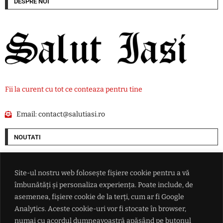
DESPRE NOI
Fii la curent cu tot ce conteaza pentru tine
Email:
contact@salutiasi.ro
NOUTATI
Progrese în negocierile Oman-Iran privind navigația prin Strâmtoarea
Ormuz. Atacurile asupra navelor ar putea bloca acordul
Site-ul nostru web folosește fișiere cookie pentru a vă
îmbunătăți și personaliza experiența. Poate include, de
Nicolae Stanciu a marcat și a adus victoria echipei sale Dalian Yingbo
asemenea, fișiere cookie de la terți, cum ar fi Google
Analytics. Aceste cookie-uri vor fi stocate în browser,
numai cu acordul dumneavoastră apăsând pe butonul
'Anunț' de angajare de la Guvern: Se caută profesioniști pentru a