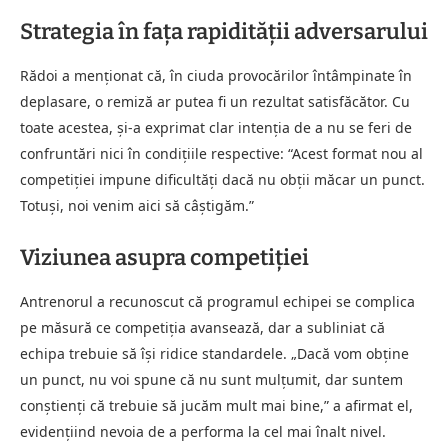
Strategia în fața rapidității adversarului
Rădoi a menționat că, în ciuda provocărilor întâmpinate în
deplasare, o remiză ar putea fi un rezultat satisfăcător. Cu
toate acestea, și-a exprimat clar intenția de a nu se feri de
confruntări nici în condițiile respective: “Acest format nou al
competiției impune dificultăți dacă nu obții măcar un punct.
Totuși, noi venim aici să câștigăm.”
Viziunea asupra competiției
Antrenorul a recunoscut că programul echipei se complica
pe măsură ce competiția avansează, dar a subliniat că
echipa trebuie să își ridice standardele. „Dacă vom obține
un punct, nu voi spune că nu sunt mulțumit, dar suntem
conștienți că trebuie să jucăm mult mai bine,” a afirmat el,
evidențiind nevoia de a performa la cel mai înalt nivel.