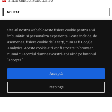
Email:
contact@salutiasi.ro
NOUTATI
Cel puțin șase persoane au fost rănite într-un atac rusesc asupra Odesei
Site-ul nostru web folosește fișiere cookie pentru a vă
îmbunătăți și personaliza experiența. Poate include, de
Cum vrea SUA să pună mâna pe resursele Groenlandei. O companie ce
are legături cu Donald Trump începe goana după petrolul de sub gheață
asemenea, fișiere cookie de la terți, cum ar fi Google
Analytics. Aceste cookie-uri vor fi stocate în browser,
numai cu acordul dumneavoastră apăsând pe butonul
Ce i-a promis Aleksandar Vučić lui Zelenski în fața întregii lumi, dar și
ce refuză categoric
“Acceptă”.
Conflictul din Marea Neagră scapă de sub control: măsura radicală
Acceptă
luată de Ankara după ce două nave au fost lovite de drone
Respinge
LINK-URI UTILE
Politica de confidențialitate
Termeni și condiții