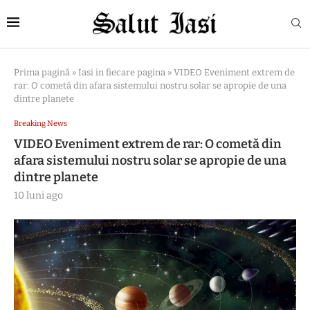
Prima pagină
»
Iasi in fiecare pagina
»
VIDEO Eveniment extrem de
rar: O cometă din afara sistemului nostru solar se apropie de una
dintre planete
Breaking News
VIDEO Eveniment extrem de rar: O cometă din
afara sistemului nostru solar se apropie de una
dintre planete
10 luni ago