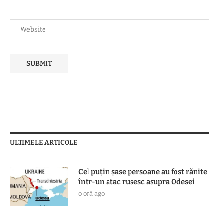
ULTIMELE ARTICOLE
Cel puțin șase persoane au fost rănite
într-un atac rusesc asupra Odesei
o oră ago