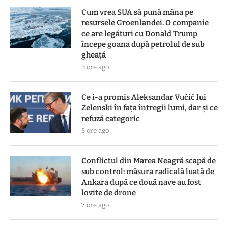
Cum vrea SUA să pună mâna pe
resursele Groenlandei. O companie
ce are legături cu Donald Trump
începe goana după petrolul de sub
gheață
3 ore ago
Ce i-a promis Aleksandar Vučić lui
Zelenski în fața întregii lumi, dar și ce
refuză categoric
5 ore ago
Conflictul din Marea Neagră scapă de
sub control: măsura radicală luată de
Ankara după ce două nave au fost
lovite de drone
7 ore ago