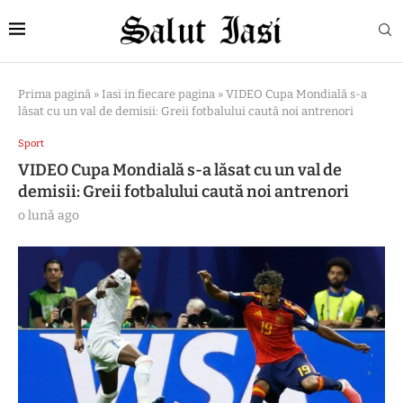
Prima pagină
»
Iasi in fiecare pagina
»
VIDEO Cupa Mondială s-a
lăsat cu un val de demisii: Greii fotbalului caută noi antrenori
Sport
VIDEO Cupa Mondială s-a lăsat cu un val de
demisii: Greii fotbalului caută noi antrenori
o lună ago