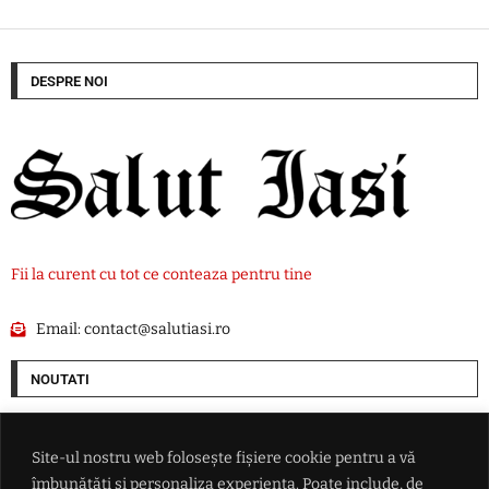
DESPRE NOI
Fii la curent cu tot ce conteaza pentru tine
Email:
contact@salutiasi.ro
NOUTATI
SUA alocă 3 miliarde de dolari pentru minerale critice. Finanțare
pentru o mină de scandiu din Australia
Site-ul nostru web folosește fișiere cookie pentru a vă
îmbunătăți și personaliza experiența. Poate include, de