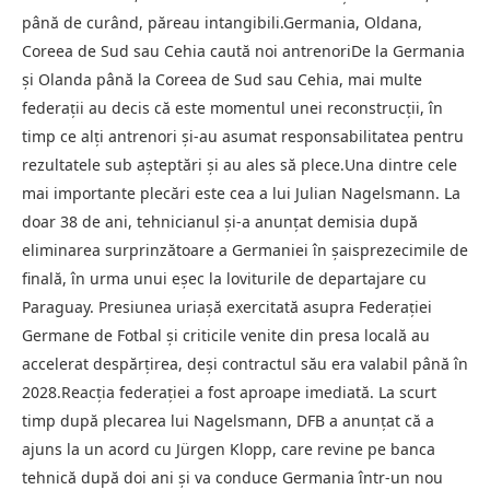
până de curând, păreau intangibili.Germania, Oldana,
Coreea de Sud sau Cehia caută noi antrenoriDe la Germania
și Olanda până la Coreea de Sud sau Cehia, mai multe
federații au decis că este momentul unei reconstrucții, în
timp ce alți antrenori și-au asumat responsabilitatea pentru
rezultatele sub așteptări și au ales să plece.Una dintre cele
mai importante plecări este cea a lui Julian Nagelsmann. La
doar 38 de ani, tehnicianul și-a anunțat demisia după
eliminarea surprinzătoare a Germaniei în șaisprezecimile de
finală, în urma unui eșec la loviturile de departajare cu
Paraguay. Presiunea uriașă exercitată asupra Federației
Germane de Fotbal și criticile venite din presa locală au
accelerat despărțirea, deși contractul său era valabil până în
2028.Reacția federației a fost aproape imediată. La scurt
timp după plecarea lui Nagelsmann, DFB a anunțat că a
ajuns la un acord cu Jürgen Klopp, care revine pe banca
tehnică după doi ani și va conduce Germania într-un nou