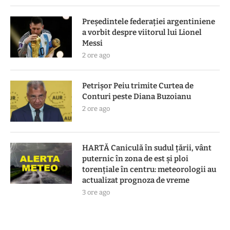
Președintele federației argentiniene
a vorbit despre viitorul lui Lionel
Messi
2 ore ago
Petrișor Peiu trimite Curtea de
Conturi peste Diana Buzoianu
2 ore ago
HARTĂ Caniculă în sudul țării, vânt
puternic în zona de est și ploi
torențiale în centru: meteorologii au
actualizat prognoza de vreme
3 ore ago