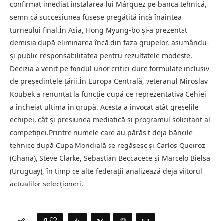
confirmat imediat instalarea lui Márquez pe banca tehnică,
semn că succesiunea fusese pregătită încă înaintea
turneului final.În Asia, Hong Myung-bo și-a prezentat
demisia după eliminarea încă din faza grupelor, asumându-
și public responsabilitatea pentru rezultatele modeste.
Decizia a venit pe fondul unor critici dure formulate inclusiv
de președintele țării.În Europa Centrală, veteranul Miroslav
Koubek a renunțat la funcție după ce reprezentativa Cehiei
a încheiat ultima în grupă. Acesta a invocat atât greșelile
echipei, cât și presiunea mediatică și programul solicitant al
competiției.Printre numele care au părăsit deja băncile
tehnice după Cupa Mondială se regăsesc și Carlos Queiroz
(Ghana), Steve Clarke, Sebastián Beccacece și Marcelo Bielsa
(Uruguay), în timp ce alte federații analizează deja viitorul
actualilor selecționeri.
0