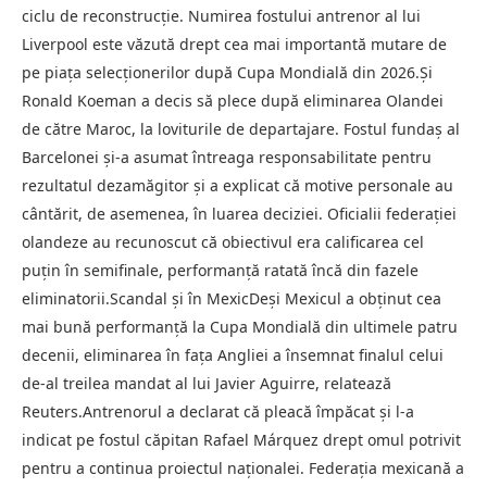
ciclu de reconstrucție. Numirea fostului antrenor al lui
Liverpool este văzută drept cea mai importantă mutare de
pe piața selecționerilor după Cupa Mondială din 2026.Și
Ronald Koeman a decis să plece după eliminarea Olandei
de către Maroc, la loviturile de departajare. Fostul fundaș al
Barcelonei și-a asumat întreaga responsabilitate pentru
rezultatul dezamăgitor și a explicat că motive personale au
cântărit, de asemenea, în luarea deciziei. Oficialii federației
olandeze au recunoscut că obiectivul era calificarea cel
puțin în semifinale, performanță ratată încă din fazele
eliminatorii.Scandal și în MexicDeși Mexicul a obținut cea
mai bună performanță la Cupa Mondială din ultimele patru
decenii, eliminarea în fața Angliei a însemnat finalul celui
de-al treilea mandat al lui Javier Aguirre, relatează
Reuters.Antrenorul a declarat că pleacă împăcat și l-a
indicat pe fostul căpitan Rafael Márquez drept omul potrivit
pentru a continua proiectul naționalei. Federația mexicană a