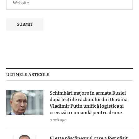
ULTIMELE ARTICOLE
Schimbări majore în armata Rusiei
după lecțiile războiului din Ucraina.
Vladimir Putin unifică logistica și
creează o comandă pentru drone
o oră ago
El este pășcăneanul care a fost găsit