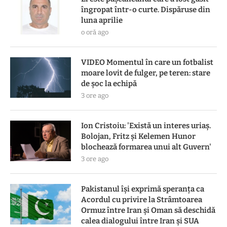
îngropat într-o curte. Dispăruse din
luna aprilie
o oră ago
VIDEO Momentul în care un fotbalist
moare lovit de fulger, pe teren: stare
de șoc la echipă
3 ore ago
Ion Cristoiu: 'Există un interes uriaș.
Bolojan, Fritz și Kelemen Hunor
blochează formarea unui alt Guvern'
3 ore ago
Pakistanul îşi exprimă speranţa ca
Acordul cu privire la Strâmtoarea
Ormuz între Iran şi Oman să deschidă
calea dialogului între Iran şi SUA