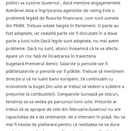
politici va susține Guvernul , dacă menține angajamentele
României.Asta e îngrijorarea agențiilor de rating.Este o
problemă legată de fluxurile financiare, cum sunt sumele
din PNRR. Trebuie votate loegile în Parlament. O parte au
fost adoptate, iar cealaltă parte vor fi discutate în a doua
parte a lunii iulie.Dacă legile sunt adoptate, nu mai avem
probleme. Dacă nu sunt, atunci înseamnă că te va afecta.
Apare un risc față de încadrarea în traiectoria
bugetară.Premierul demis: Salariile și pensiile vor fi
plătiteSalariile și pensiile vor fi plătite. Trebuie să menținem
direcția și să ne luăm banii europeni. Să continuăm cu
economiile la buget.Din iulie ar trebui să vedem o scădere a
prețurilor la combustibili. Companiile lucrează pe stocuri,
tendința se va vedea pe parcursul lunii iulie. Prețurile ar
trebui să se apropie de cele din februarie.Guvernul nu are
capacitatea de a da ordonanțe, de a interveni în piață. Nu va
mai fi nevoie de plafonare pentru că realitatea ne va duce