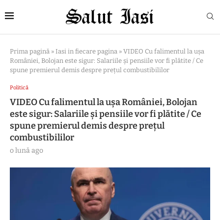
Prima pagină
»
Iasi in fiecare pagina
»
VIDEO Cu falimentul la ușa
României, Bolojan este sigur: Salariile și pensiile vor fi plătite / Ce
spune premierul demis despre prețul combustibililor
Politică
VIDEO Cu falimentul la ușa României, Bolojan
este sigur: Salariile și pensiile vor fi plătite / Ce
spune premierul demis despre prețul
combustibililor
o lună ago