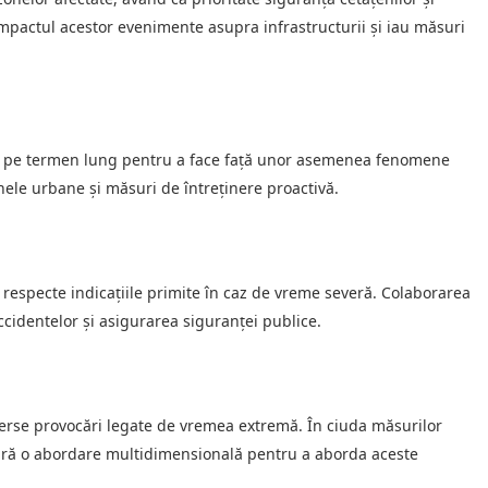
e impactul acestor evenimente asupra infrastructurii și iau măsuri
nție pe termen lung pentru a face față unor asemenea fenomene
ele urbane și măsuri de întreținere proactivă.
ă respecte indicațiile primite în caz de vreme severă. Colaborarea
accidentelor și asigurarea siguranței publice.
iverse provocări legate de vremea extremă. În ciuda măsurilor
esară o abordare multidimensională pentru a aborda aceste