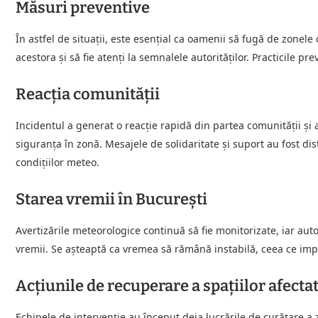
Măsuri preventive
În astfel de situații, este esențial ca oamenii să fugă de zonele
acestora și să fie atenți la semnalele autorităților. Practicile pr
Reacția comunității
Incidentul a generat o reacție rapidă din partea comunității și a 
siguranța în zonă. Mesajele de solidaritate și suport au fost di
condițiilor meteo.
Starea vremii în București
Avertizările meteorologice continuă să fie monitorizate, iar auto
vremii. Se așteaptă ca vremea să rămână instabilă, ceea ce imp
Acțiunile de recuperare a spațiilor afecta
Echipele de intervenție au început deja lucrările de curățare a z