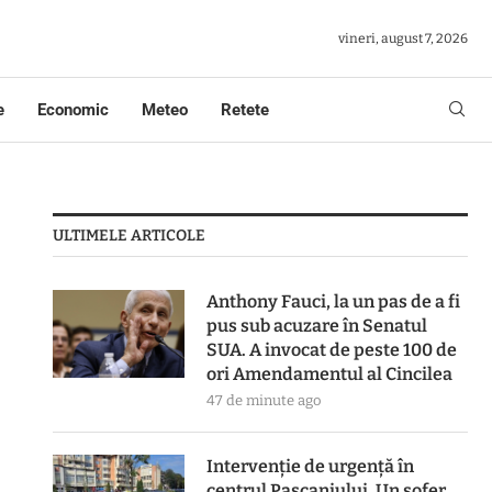
vineri, august 7, 2026
e
Economic
Meteo
Retete
ULTIMELE ARTICOLE
Anthony Fauci, la un pas de a fi
pus sub acuzare în Senatul
SUA. A invocat de peste 100 de
ori Amendamentul al Cincilea
47 de minute ago
Intervenție de urgență în
centrul Pașcaniului. Un șofer