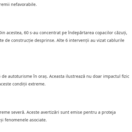
vremii nefavorabile.
. Din acestea, 60 s-au concentrat pe îndepărtarea copacilor căzuți,
 de construcție desprinse. Alte 6 intervenții au vizat cablurile
de autoturisme în oraș. Aceasta ilustrează nu doar impactul fizic
 aceste condiții extreme.
 vreme severă. Aceste avertizări sunt emise pentru a proteja
t și fenomenele asociate.