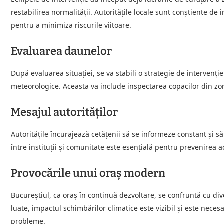
restabilirea normalității. Autoritățile locale sunt conștiente d
pentru a minimiza riscurile viitoare.
Evaluarea daunelor
După evaluarea situației, se va stabili o strategie de interve
meteorologice. Aceasta va include inspectarea copacilor din zon
Mesajul autorităților
Autoritățile încurajează cetățenii să se informeze constant și s
între instituții și comunitate este esențială pentru prevenirea 
Provocările unui oraș modern
Bucureștiul, ca oraș în continuă dezvoltare, se confruntă cu d
luate, impactul schimbărilor climatice este vizibil și este nec
probleme.