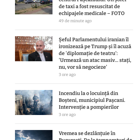
de taxi a fost resuscitat de
echipajele medicale – FOTO
49 de minute ago
Șeful Parlamentului iranian îl
ironizează pe Trump și îl acuză
de 'diplomație de teatru':
'Urmează un atac masiv… stați,
nu, vor să negocieze'
3 ore ago
Incendiu la o locuință din
Boșteni, municipiul Pașcani.
Intervenție a pompierilor
3 ore ago
Vremea se dezlănțuie în