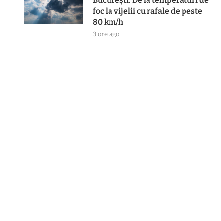
București. De la temperaturi de
foc la vijelii cu rafale de peste
80 km/h
3 ore ago