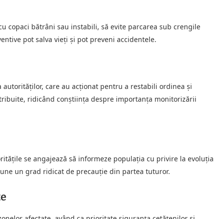
 cu copaci bătrâni sau instabili, să evite parcarea sub crengile
eventive pot salva vieți și pot preveni accidentele.
autorităților, care au acționat pentru a restabili ordinea și
stribuite, ridicând conștiința despre importanța monitorizării
ritățile se angajează să informeze populația cu privire la evoluția
une un grad ridicat de precauție din partea tuturor.
te
onelor afectate, având ca prioritate siguranța cetățenilor și