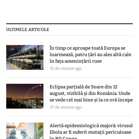
ULTIMELE ARTICOLE
În timp ce aproape toată Europa se
înarmează, patru ţări au ales altă cale
în faţa ameninţării ruse
35 de minute ago
Eclipsa parțială de Soare din 12
august, vizibilă și din România. Unde
se vede cel mai bine și la ce oră începe
37 de minute ago
Alertă epidemiologică majoră: virusul
Ebola ar fi suferit mutații periculoase
în RD Congo