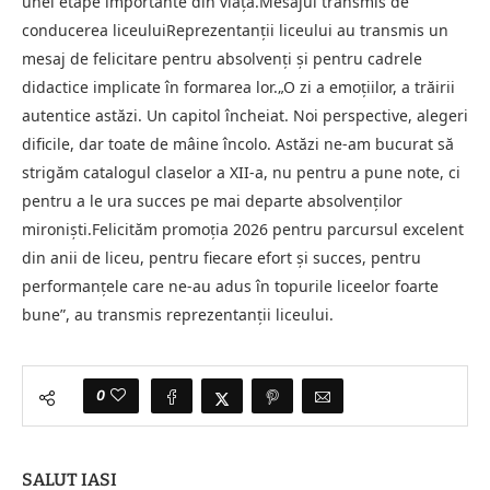
unei etape importante din viață.Mesajul transmis de
conducerea liceuluiReprezentanții liceului au transmis un
mesaj de felicitare pentru absolvenți și pentru cadrele
didactice implicate în formarea lor.„O zi a emoțiilor, a trăirii
autentice astăzi. Un capitol încheiat. Noi perspective, alegeri
dificile, dar toate de mâine încolo. Astăzi ne-am bucurat să
strigăm catalogul claselor a XII-a, nu pentru a pune note, ci
pentru a le ura succes pe mai departe absolvenților
mironiști.Felicităm promoția 2026 pentru parcursul excelent
din anii de liceu, pentru fiecare efort și succes, pentru
performanțele care ne-au adus în topurile liceelor foarte
bune”, au transmis reprezentanții liceului.
0
SALUT IASI