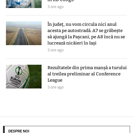
3 ore ago
În județ, nu vom circula nici anul
acesta pe autostradă. A7 se grăbește
să ajungă la Pașcani, pe A8 încă nu se
lucrează nicăieri în Iași
3 ore ago
Rezultatele din prima manşă a turului
al treilea preliminar al Conference
League
3 ore ago
DESPRE NOI