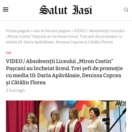
Prima pagină
»
Iasi in fiecare pagina
»
VIDEO / Absolvenții Liceului
„Miron Costin” Pașcani au încheiat liceul. Trei șefi de promoție cu
media 10: Daria Apăvăloaie, Denissa Copcea și Cătălin Florea
Iași
VIDEO / Absolvenții Liceului „Miron Costin”
Pașcani au încheiat liceul. Trei șefi de promoție
cu media 10: Daria Apăvăloaie, Denissa Copcea
și Cătălin Florea
2 luni ago