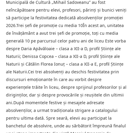
Municipală de Cultură „Mihail Sadoveanu” au fost
neîncăpătoare pentru elevi, profesori, părinți și bunici veniți
să participe la festivitatea dedicată absolvenților promoției
2026.Trei șefi de promoție cu media 10În acest an, unitatea
de învățământ a avut trei șefi de promoție, toți cu media
generală 10 pe parcursul celor patru ani de liceu Este vorba
despre Daria Apăvăloaie – clasa a XII-a D, profil Științe ale
Naturii; Denissa Copcea – clasa a XII-a D, profil Științe ale
Naturii și Cătălin Florea Ionuț – clasa a XII-a E, profil Științe
ale Naturii.Cei trei absolvenți au deschis festivitatea prin
discursuri emoționante în care au vorbit despre
experiențele trăite în liceu, despre sprijinul profesorilor și al
diriginților, dar și despre provocările și reușitele din ultimii
ani.După momentele festive și mesajele adresate
absolvenților, a urmat tradiționala strigare a catalogului
pentru ultima dată. Spre seară, elevii au participat la
banchetul de absolvire, unde au sărbătorit împreună finalul