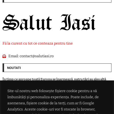
Fii la curent cu tot ce conteaza pentru tine
Email:
contact@salutiasi.ro
NOUTATI
În timp ce aproape toată Europa se înarmează, patru ţări au ales altă
cale în faţa ameninţării ruse
Site-ul nostru web folosește fișiere cookie pentru a vă
îmbunătăți și personaliza experiența. Poate include, de
Eclipsa parțială de Soare din 12 august, vizibilă și din România. Unde se
vede cel mai bine și la ce oră începe
asemenea, fișiere cookie de la terți, cum ar fi Google
Analytics. Aceste cookie-uri vor fi stocate în browser,