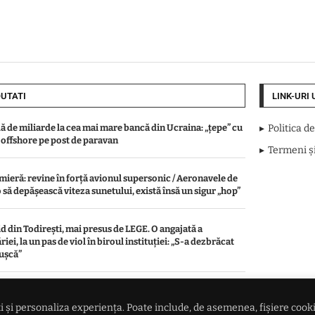
UTATI
LINK-URI 
ă de miliarde la cea mai mare bancă din Ucraina: „țepe” cu
Politica d
 offshore pe post de paravan
Termeni și
mieră: revine în forță avionul supersonic / Aeronavele de
o să depășească viteza sunetului, există însă un sigur „hop”
id din Todirești, mai presus de LEGE. O angajată a
iei, la un pas de viol în biroul instituției: „S-a dezbrăcat
ușcă”
ură fără precedent pentru gigantul rețelelor sociale. Meta
ște cea mai dură sancțiune dintr-un proces privind
 și personaliza experiența. Poate include, de asemenea, fișiere cookie 