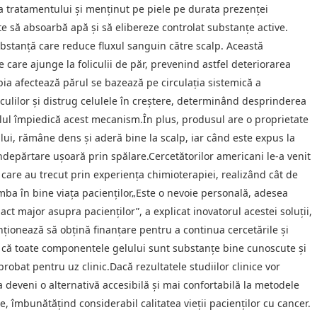
ea tratamentului şi menţinut pe piele pe durata prezenţei
e să absoarbă apă şi să elibereze controlat substanţe active.
ubstanţă care reduce fluxul sanguin către scalp. Această
are ajunge la foliculii de păr, prevenind astfel deteriorarea
pia afectează părul se bazează pe circulaţia sistemică a
culilor şi distrug celulele în creştere, determinând desprinderea
gelul împiedică acest mecanism.În plus, produsul are o proprietate
ui, rămâne dens şi aderă bine la scalp, iar când este expus la
ndepărtare uşoară prin spălare.Cercetătorilor americani le-a venit
 care au trecut prin experienţa chimioterapiei, realizând cât de
mba în bine viața pacienților„Este o nevoie personală, adesea
t major asupra pacienţilor”, a explicat inovatorul acestei soluţii,
ţionează să obţină finanţare pentru a continua cercetările şi
ză că toate componentele gelului sunt substanţe bine cunoscute şi
robat pentru uz clinic.Dacă rezultatele studiilor clinice vor
a deveni o alternativă accesibilă şi mai confortabilă la metodele
, îmbunătăţind considerabil calitatea vieţii pacienţilor cu cancer.