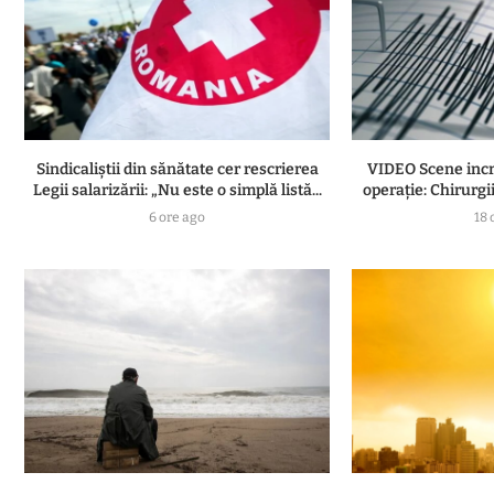
Sindicaliștii din sănătate cer rescrierea
VIDEO Scene incre
Legii salarizării: „Nu este o simplă listă...
operație: Chirurgii
6 ore ago
18 