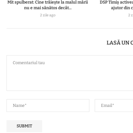
Mit spulberat: Cine trăiește la malul mării
DSP Timiș active
nu e mai sănătos decât...
ajutor din 
2 zile ago
2 z
LASĂ UN 