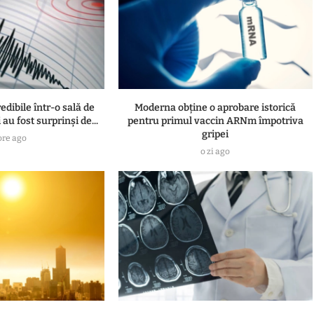
dibile într-o sală de
Moderna obține o aprobare istorică
 au fost surprinși de...
pentru primul vaccin ARNm împotriva
gripei
ore ago
o zi ago