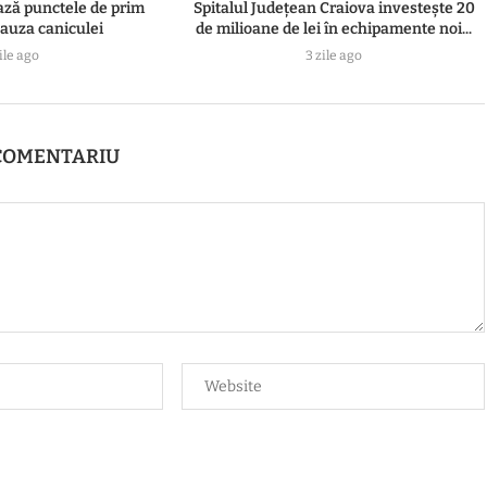
ază punctele de prim
Spitalul Județean Craiova investește 20
cauza caniculei
de milioane de lei în echipamente noi...
ile ago
3 zile ago
COMENTARIU