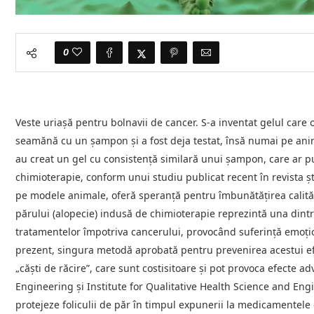
0
Veste uriașă pentru bolnavii de cancer. S-a inventat gelul car
seamănă cu un șampon și a fost deja testat, însă numai pe anim
au creat un gel cu consistenţă similară unui şampon, care ar p
chimioterapie, conform unui studiu publicat recent în revista ş
pe modele animale, oferă speranţă pentru îmbunătăţirea calităţi
părului (alopecie) indusă de chimioterapie reprezintă una dintr
tratamentelor împotriva cancerului, provocând suferinţă emoţiona
prezent, singura metodă aprobată pentru prevenirea acestui efe
„căşti de răcire”, care sunt costisitoare şi pot provoca efecte ad
Engineering şi Institute for Qualitative Health Science and Eng
protejeze foliculii de păr în timpul expunerii la medicamentele 