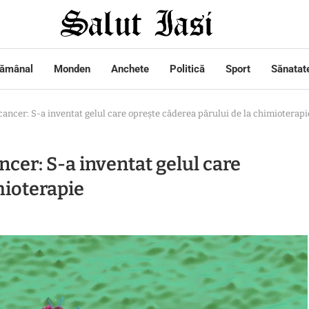
tămânal
Monden
Anchete
Politică
Sport
Sănatat
cancer: S-a inventat gelul care oprește căderea părului de la chimioterapi
ncer: S-a inventat gelul care
mioterapie