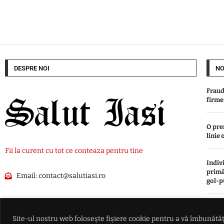
DESPRE NOI
NO
Fraud
firme
O pre
linie 
Fii la curent cu tot ce conteaza pentru tine
Indiv
primăr
Email:
contact@salutiasi.ro
gol-p
Lovit
prime
Site-ul nostru web folosește fișiere cookie pentru a vă îmbunătăți