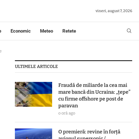
vineri, august 7, 2026
e
Economic
Meteo
Retete
e
ULTIMELE ARTICOLE
Fraudă de miliarde la cea mai
mare bancă din Ucraina: „țepe”
cu firme offshore pe post de
paravan
o oră ago
O premieră: revine în forță
avionul supersonic /