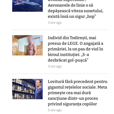
Aeronavele de linie o să
depășească viteza sunetului,
există însă un sigur „hop”
3 ore ago
Individ din Todirești, mai
presus de LEGE. O angajată a
primăriei, la un pas de viol în
biroul instituției: „S-a
dezbrăcat gol-pușcă”
3 ore ago
Lovitură fără precedent pentru
gigantul rețelelor sociale. Meta
primește cea mai dură
sancțiune dintr-un proces
privind siguranța copiilor
5 ore ago