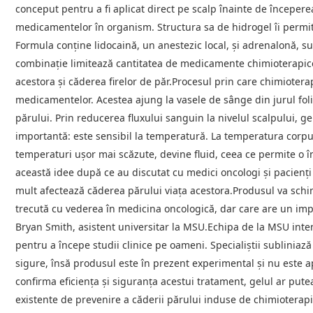
conceput pentru a fi aplicat direct pe scalp înainte de începer
medicamentelor în organism. Structura sa de hidrogel îi permit
Formula conţine lidocaină, un anestezic local, şi adrenalonă, s
combinaţie limitează cantitatea de medicamente chimioterapice c
acestora şi căderea firelor de păr.Procesul prin care chimiotera
medicamentelor. Acestea ajung la vasele de sânge din jurul foli
părului. Prin reducerea fluxului sanguin la nivelul scalpului, 
importantă: este sensibil la temperatură. La temperatura corpul
temperaturi uşor mai scăzute, devine fluid, ceea ce permite o î
această idee după ce au discutat cu medici oncologi şi pacienţi
mult afectează căderea părului viaţa acestora.Produsul va schi
trecută cu vederea în medicina oncologică, dar care are un impac
Bryan Smith, asistent universitar la MSU.Echipa de la MSU inten
pentru a începe studii clinice pe oameni. Specialiştii sublinia
sigure, însă produsul este în prezent experimental şi nu este ap
confirma eficienţa şi siguranţa acestui tratament, gelul ar pute
existente de prevenire a căderii părului induse de chimioterapie