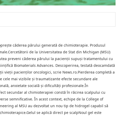
e oprește căderea părului generată de chimioterapie. Produsul
ale.Cercetătorii de la Universitatea de Stat din Michigan (MSU)
utea preveni căderea părului la pacienţii supuşi tratamentului cu
tiinţifică Biomaterials Advances. Descoperirea, testată deocamdată
i vieţii pacienţilor oncologici, scrie News.ro.Pierderea completă a
e cele mai vizibile şi traumatizante efecte secundare ale
lă, anxietate socială şi dificultăţi profesionale.În
ct secundar al chimioterapiei constă în răcirea scalpului cu
verse semnificative. În acest context, echipe de la College of
ineering al MSU au dezvoltat un nou tip de hidrogel capabil să
chimioterapice.Gelul se aplică direct pe scalpNoul gel este