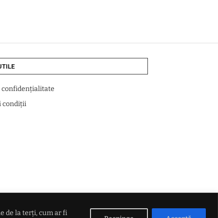
UTILE
e confidențialitate
 condiții
de la terți, cum ar fi