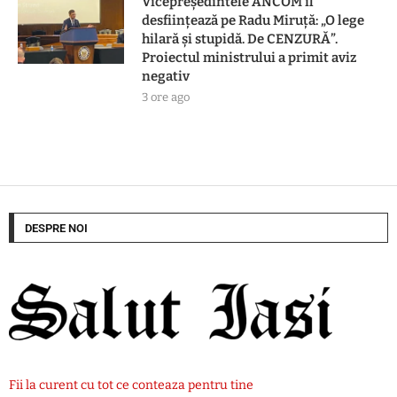
Vicepreședintele ANCOM îl
desființează pe Radu Miruță: „O lege
hilară și stupidă. De CENZURĂ”.
Proiectul ministrului a primit aviz
negativ
3 ore ago
DESPRE NOI
Fii la curent cu tot ce conteaza pentru tine