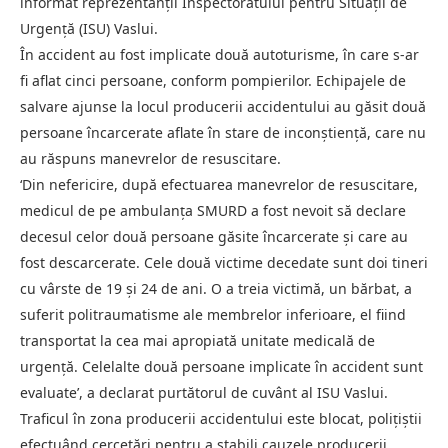
informat reprezentanţii Inspectoratului pentru Situaţii de
Urgenţă (ISU) Vaslui.
În accident au fost implicate două autoturisme, în care s-ar
fi aflat cinci persoane, conform pompierilor. Echipajele de
salvare ajunse la locul producerii accidentului au găsit două
persoane încarcerate aflate în stare de inconştienţă, care nu
au răspuns manevrelor de resuscitare.
‘Din nefericire, după efectuarea manevrelor de resuscitare,
medicul de pe ambulanţa SMURD a fost nevoit să declare
decesul celor două persoane găsite încarcerate şi care au
fost descarcerate. Cele două victime decedate sunt doi tineri
cu vârste de 19 şi 24 de ani. O a treia victimă, un bărbat, a
suferit politraumatisme ale membrelor inferioare, el fiind
transportat la cea mai apropiată unitate medicală de
urgenţă. Celelalte două persoane implicate în accident sunt
evaluate’, a declarat purtătorul de cuvânt al ISU Vaslui.
Traficul în zona producerii accidentului este blocat, poliţiştii
efectuând cercetări pentru a stabili cauzele producerii