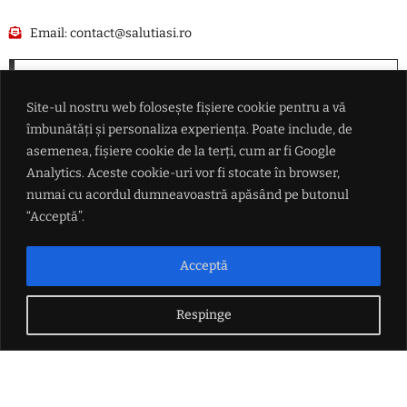
Email:
contact@salutiasi.ro
NOUTATI
Site-ul nostru web folosește fișiere cookie pentru a vă
Polițiștii din județul Iași au intervenit la peste 400 de evenimente în
îmbunătăți și personaliza experiența. Poate include, de
perioada 7-9 august
asemenea, fișiere cookie de la terți, cum ar fi Google
Analytics. Aceste cookie-uri vor fi stocate în browser,
În pofida armistiţiului, "genocidul continuă" în Fâşia Gaza(ONU)
numai cu acordul dumneavoastră apăsând pe butonul
“Acceptă”.
Trei șoferi prinși băuți la volan la Iași, în perioada 7-9 august
Acceptă
Incendiu la bord: Aterizare de urgență pentru 206 de pasageri
Respinge
LINK-URI UTILE
Politica de confidențialitate
Termeni și condiții