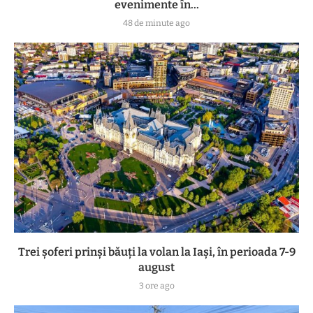
evenimente în...
48 de minute ago
Trei șoferi prinși băuți la volan la Iași, în perioada 7-9
august
3 ore ago