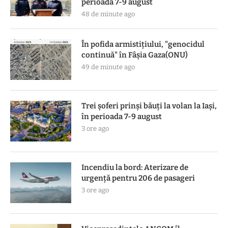
perioada 7-9 august
48 de minute ago
În pofida armistiţiului, "genocidul
continuă" în Fâşia Gaza(ONU)
49 de minute ago
Trei șoferi prinși băuți la volan la Iași,
în perioada 7-9 august
3 ore ago
Incendiu la bord: Aterizare de
urgență pentru 206 de pasageri
3 ore ago