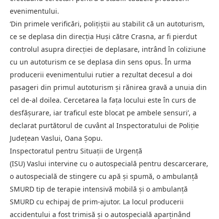
evenimentului.
‘Din primele verificări, poliţiştii au stabilit că un autoturism,
ce se deplasa din direcţia Huşi către Crasna, ar fi pierdut
controlul asupra direcţiei de deplasare, intrând în coliziune
cu un autoturism ce se deplasa din sens opus. În urma
producerii evenimentului rutier a rezultat decesul a doi
pasageri din primul autoturism şi rănirea gravă a unuia din
cel de-al doilea. Cercetarea la faţa locului este în curs de
desfăşurare, iar traficul este blocat pe ambele sensuri’, a
declarat purtătorul de cuvânt al Inspectoratului de Poliţie
Judeţean Vaslui, Oana Şopu.
Inspectoratul pentru Situaţii de Urgenţă
(ISU) Vaslui intervine cu o autospecială pentru descarcerare,
o autospecială de stingere cu apă şi spumă, o ambulanţă
SMURD tip de terapie intensivă mobilă şi o ambulanţă
SMURD cu echipaj de prim-ajutor. La locul producerii
accidentului a fost trimisă şi o autospecială aparţinând