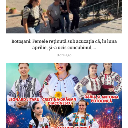
Botoşani: Femeie reţinută sub acuzaţia că, în luna
aprilie, şi-a ucis concubinul,...
9 ore ago