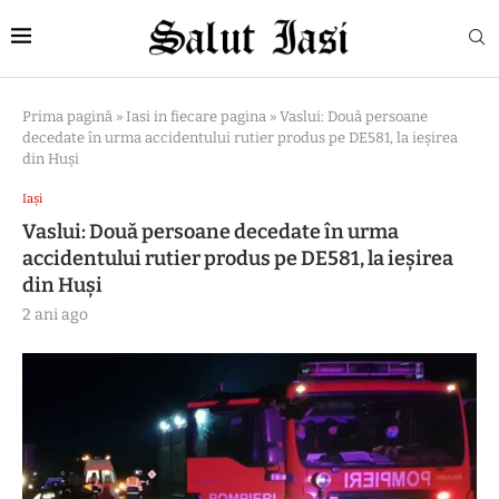
Prima pagină
»
Iasi in fiecare pagina
»
Vaslui: Două persoane
decedate în urma accidentului rutier produs pe DE581, la ieşirea
din Huşi
Iași
Vaslui: Două persoane decedate în urma
accidentului rutier produs pe DE581, la ieşirea
din Huşi
2 ani ago