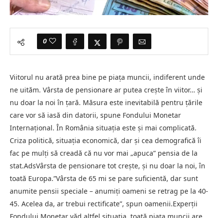
0
Viitorul nu arată prea bine pe piaţa muncii, indiferent unde
ne uităm. Vârsta de pensionare ar putea creşte în viitor… şi
nu doar la noi în ţară. Măsura este inevitabilă pentru ţările
care vor să iasă din datorii, spune Fondului Monetar
Internaţional. În România situaţia este şi mai complicată.
Criza politică, situaţia economică, dar şi cea demografică îi
fac pe mulţi să creadă că nu vor mai „apuca” pensia de la
stat.AdsVârsta de pensionare tot creşte, şi nu doar la noi, în
toată Europa.”Vârsta de 65 mi se pare suficientă, dar sunt
anumite pensii speciale – anumiţi oameni se retrag pe la 40-
45. Acelea da, ar trebui rectificate”, spun oamenii.Experţii
Fondului Monetar văd altfel situaţia, toată piaţa muncii are