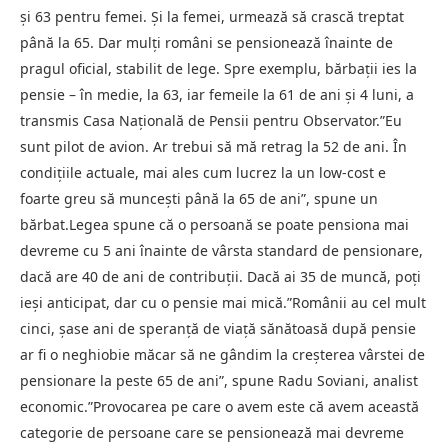
şi 63 pentru femei. Şi la femei, urmează să crască treptat
până la 65. Dar mulţi români se pensionează înainte de
pragul oficial, stabilit de lege. Spre exemplu, bărbaţii ies la
pensie – în medie, la 63, iar femeile la 61 de ani şi 4 luni, a
transmis Casa Naţională de Pensii pentru Observator.”Eu
sunt pilot de avion. Ar trebui să mă retrag la 52 de ani. În
condiţiile actuale, mai ales cum lucrez la un low-cost e
foarte greu să munceşti până la 65 de ani”, spune un
bărbat.Legea spune că o persoană se poate pensiona mai
devreme cu 5 ani înainte de vârsta standard de pensionare,
dacă are 40 de ani de contribuții. Dacă ai 35 de muncă, poți
ieși anticipat, dar cu o pensie mai mică.”Românii au cel mult
cinci, şase ani de speranţă de viaţă sănătoasă după pensie
ar fi o neghiobie măcar să ne gândim la creşterea vârstei de
pensionare la peste 65 de ani”, spune Radu Soviani, analist
economic.”Provocarea pe care o avem este că avem această
categorie de persoane care se pensionează mai devreme