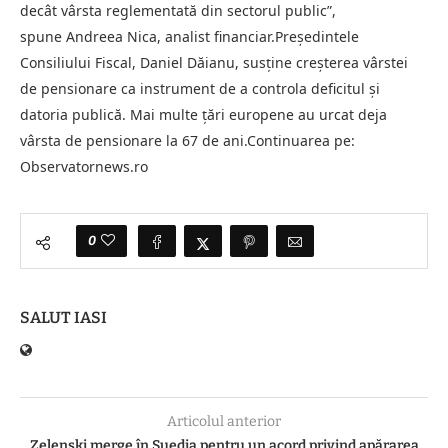
decât vârsta reglementată din sectorul public”,
spune Andreea Nica, analist financiar.Preşedintele
Consiliului Fiscal, Daniel Dăianu, susţine creşterea vârstei
de pensionare ca instrument de a controla deficitul şi
datoria publică. Mai multe ţări europene au urcat deja
vârsta de pensionare la 67 de ani.Continuarea pe:
Observatornews.ro
0
SALUT IASI
Articolul anterior
Zelenski merge în Suedia pentru un acord privind apărarea