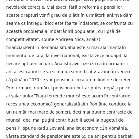
nevoie de corecţie. Mai exact, fără o reformă a pensiilor,
aceste drepturi vor fi greu de plătit în următorii ani.”Ne dăm
seama că întregul bloc este foarte îndatorat, se confruntă cu
această problemă a îmbătrânirii populaţiei, cu lipsă de
competitivitate”, spune Andreea Nica, analist
financiar.Pentru România situaţia este şi mai alarmantăÎn
momentul de faţă, la nivel naţional, există zece angajaţi la
fiecare opt pensionari. Analiştii avertizează că în următorii
ani acest raport se va schimba semnificativ, având în vedere
că până în 2030 se vor pensiona circa un milion de decreţei.
Prin urmare, numărul pensionarilor l-ar putea depăşi pe cel
al salariaţilor.”Piaţa forţei de muncă este acum în contracţie,
recesiunea economică generalizată din România conduce la
un număr mai mare de şomeri, deci mai puţine contracte de
muncă, deci mai puţini contribuabili activi la bugetul de
pensii”, spune Radu Soviani, analist economic.În România,
vârsta standard de pensionare este 65 de ani pentru bărbaţi