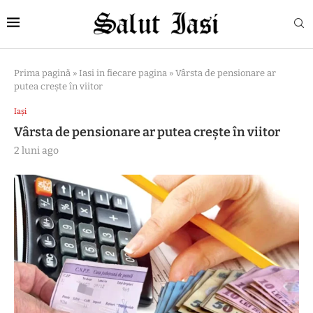
Prima pagină
»
Iasi in fiecare pagina
»
Vârsta de pensionare ar
putea creşte în viitor
Iași
Vârsta de pensionare ar putea creşte în viitor
2 luni ago