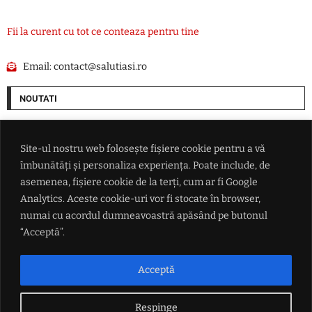
Fii la curent cu tot ce conteaza pentru tine
Email:
contact@salutiasi.ro
NOUTATI
SUA alocă 3 miliarde de dolari pentru minerale critice. Finanțare
pentru o mină de scandiu din Australia
Site-ul nostru web folosește fișiere cookie pentru a vă
îmbunătăți și personaliza experiența. Poate include, de
Ucraina lovește două rafinării din Rusia într-un atac cu aproape 400 de
asemenea, fișiere cookie de la terți, cum ar fi Google
drone
Analytics. Aceste cookie-uri vor fi stocate în browser,
numai cu acordul dumneavoastră apăsând pe butonul
Președintele federației argentiniene a vorbit despre viitorul lui Lionel
“Acceptă”.
Messi
Acceptă
Petrișor Peiu trimite Curtea de Conturi peste Diana Buzoianu
Respinge