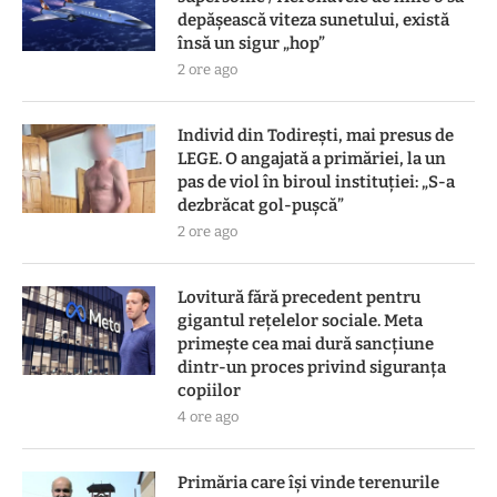
depășească viteza sunetului, există
însă un sigur „hop”
2 ore ago
Individ din Todirești, mai presus de
LEGE. O angajată a primăriei, la un
pas de viol în biroul instituției: „S-a
dezbrăcat gol-pușcă”
2 ore ago
Lovitură fără precedent pentru
gigantul rețelelor sociale. Meta
primește cea mai dură sancțiune
dintr-un proces privind siguranța
copiilor
4 ore ago
Primăria care își vinde terenurile