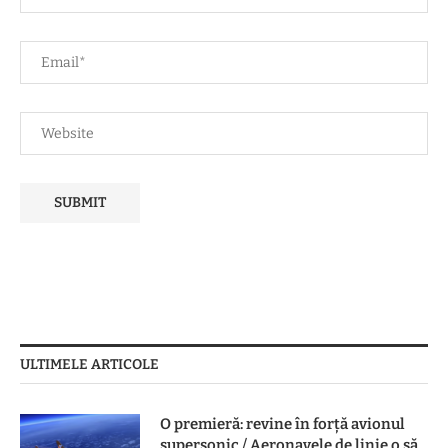
ULTIMELE ARTICOLE
O premieră: revine în forță avionul
supersonic / Aeronavele de linie o să