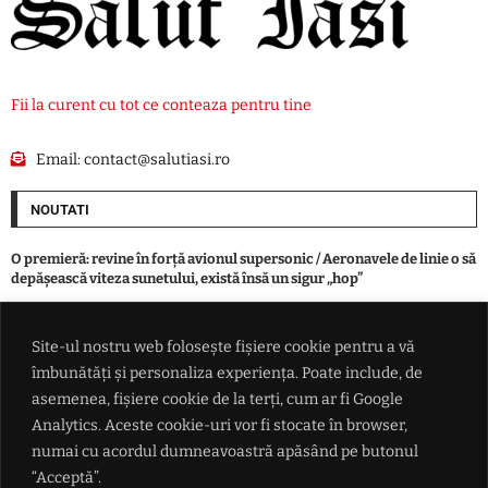
Fii la curent cu tot ce conteaza pentru tine
Email:
contact@salutiasi.ro
NOUTATI
O premieră: revine în forță avionul supersonic / Aeronavele de linie o să
depășească viteza sunetului, există însă un sigur „hop”
Individ din Todirești, mai presus de LEGE. O angajată a primăriei, la un
Site-ul nostru web folosește fișiere cookie pentru a vă
pas de viol în biroul instituției: „S-a dezbrăcat gol-pușcă”
îmbunătăți și personaliza experiența. Poate include, de
asemenea, fișiere cookie de la terți, cum ar fi Google
Lovitură fără precedent pentru gigantul rețelelor sociale. Meta
Analytics. Aceste cookie-uri vor fi stocate în browser,
primește cea mai dură sancțiune dintr-un proces privind siguranța
numai cu acordul dumneavoastră apăsând pe butonul
copiilor
“Acceptă”.