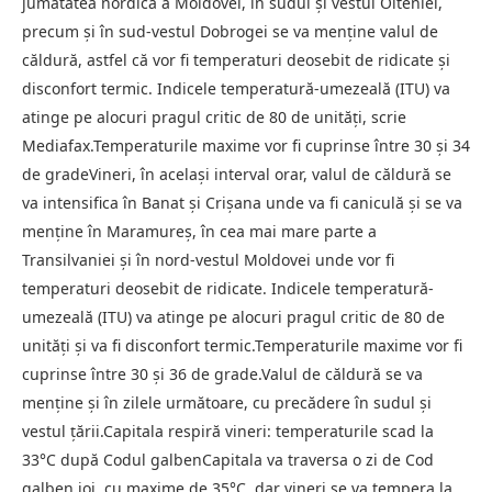
jumătatea nordică a Moldovei, în sudul și vestul Olteniei,
precum și în sud-vestul Dobrogei se va menține valul de
căldură, astfel că vor fi temperaturi deosebit de ridicate și
disconfort termic. Indicele temperatură-umezeală (ITU) va
atinge pe alocuri pragul critic de 80 de unități, scrie
Mediafax.Temperaturile maxime vor fi cuprinse între 30 și 34
de gradeVineri, în același interval orar, valul de căldură se
va intensifica în Banat și Crișana unde va fi caniculă și se va
menține în Maramureș, în cea mai mare parte a
Transilvaniei și în nord-vestul Moldovei unde vor fi
temperaturi deosebit de ridicate. Indicele temperatură-
umezeală (ITU) va atinge pe alocuri pragul critic de 80 de
unități și va fi disconfort termic.Temperaturile maxime vor fi
cuprinse între 30 și 36 de grade.Valul de căldură se va
menține și în zilele următoare, cu precădere în sudul și
vestul țării.Capitala respiră vineri: temperaturile scad la
33°C după Codul galbenCapitala va traversa o zi de Cod
galben joi, cu maxime de 35°C, dar vineri se va tempera la