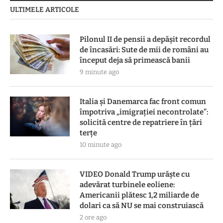
ULTIMELE ARTICOLE
Pilonul II de pensii a depășit recordul
de încasări: Sute de mii de români au
început deja să primească banii
9 minute ago
Italia și Danemarca fac front comun
împotriva „imigrației necontrolate”:
solicită centre de repatriere în ţări
terţe
10 minute ago
VIDEO Donald Trump urăște cu
adevărat turbinele eoliene:
Americanii plătesc 1,2 miliarde de
dolari ca să NU se mai construiască
2 ore ago