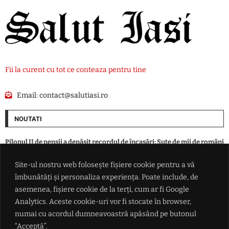
Fii la curent cu tot ce conteaza pentru tine
Email:
contact@salutiasi.ro
NOUTATI
Pilonul II de pensii a depășit recordul de încasări: Sute de mii de români
au început deja să primească banii
Site-ul nostru web folosește fișiere cookie pentru a vă
îmbunătăți și personaliza experiența. Poate include, de
Italia și Danemarca fac front comun împotriva „imigrației
necontrolate”: solicită centre de repatriere în ţări terţe
asemenea, fișiere cookie de la terți, cum ar fi Google
Analytics. Aceste cookie-uri vor fi stocate în browser,
numai cu acordul dumneavoastră apăsând pe butonul
VIDEO Donald Trump urăște cu adevărat turbinele eoliene: Americanii
plătesc 1,2 miliarde de dolari ca să NU se mai construiască
“Acceptă”.