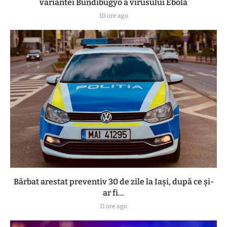
variantei Bundibugyo a virusului Ebola
10 ore ago
Bărbat arestat preventiv 30 de zile la Iași, după ce și-
ar fi...
11 ore ago