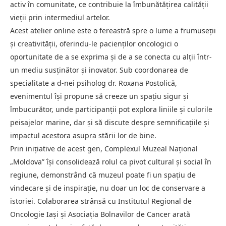
activ în comunitate, ce contribuie la îmbunătățirea calității
vieții prin intermediul artelor.
Acest atelier online este o fereastră spre o lume a frumuseții
și creativității, oferindu-le pacienților oncologici o
oportunitate de a se exprima și de a se conecta cu alții într-
un mediu susținător și inovator. Sub coordonarea de
specialitate a d-nei psiholog dr. Roxana Postolică,
evenimentul își propune să creeze un spațiu sigur și
îmbucurător, unde participanții pot explora liniile și culorile
peisajelor marine, dar și să discute despre semnificațiile și
impactul acestora asupra stării lor de bine.
Prin inițiative de acest gen, Complexul Muzeal Național
„Moldova” își consolidează rolul ca pivot cultural și social în
regiune, demonstrând că muzeul poate fi un spațiu de
vindecare și de inspirație, nu doar un loc de conservare a
istoriei. Colaborarea strânsă cu Institutul Regional de
Oncologie Iași și Asociația Bolnavilor de Cancer arată