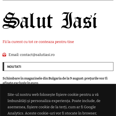
Fii la curent cu tot ce conteaza pentru tine
Email:
contact@salutiasi.ro
NOUTATI
Schimbare în magazinele din Bulgaria de la 9 august: prețurile vor fi
afișate exclusiv în euro
Site-ul nostru web folosește fișiere cookie pentru a vă
Vot zdrobitor în Senatul SUA: tarife de până la 100% pentru țările care
îmbunătăți și personaliza experiența. Poate include, de
mai cumpără gaz și petrol de la Putin
asemenea, fișiere cookie de la terți, cum ar fi Google
Analytics. Aceste cookie-uri vor fi stocate în browser,
România indicată drept câștigătoare în lupta pentru traficul din