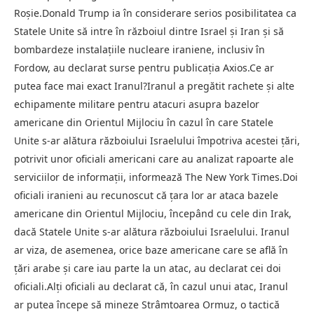
Roșie.Donald Trump ia în considerare serios posibilitatea ca
Statele Unite să intre în războiul dintre Israel și Iran și să
bombardeze instalațiile nucleare iraniene, inclusiv în
Fordow, au declarat surse pentru publicația Axios.Ce ar
putea face mai exact Iranul?Iranul a pregătit rachete și alte
echipamente militare pentru atacuri asupra bazelor
americane din Orientul Mijlociu în cazul în care Statele
Unite s-ar alătura războiului Israelului împotriva acestei țări,
potrivit unor oficiali americani care au analizat rapoarte ale
serviciilor de informații, informează The New York Times.Doi
oficiali iranieni au recunoscut că țara lor ar ataca bazele
americane din Orientul Mijlociu, începând cu cele din Irak,
dacă Statele Unite s-ar alătura războiului Israelului. Iranul
ar viza, de asemenea, orice baze americane care se află în
țări arabe și care iau parte la un atac, au declarat cei doi
oficiali.Alți oficiali au declarat că, în cazul unui atac, Iranul
ar putea începe să mineze Strâmtoarea Ormuz, o tactică