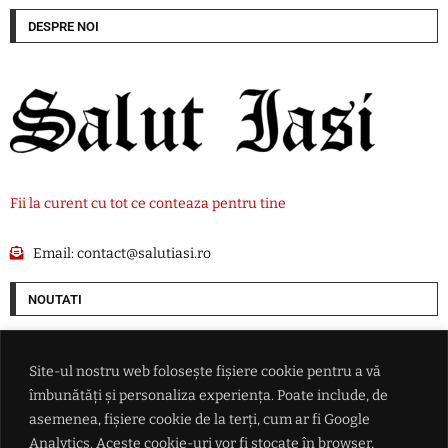
DESPRE NOI
Fii la curent cu tot ce conteaza pentru tine
Email:
contact@salutiasi.ro
NOUTATI
SUA alocă 3 miliarde de dolari pentru minerale critice. Finanțare
pentru o mină de scandiu din Australia
Site-ul nostru web folosește fișiere cookie pentru a vă
îmbunătăți și personaliza experiența. Poate include, de
Ucraina lovește două rafinării din Rusia într-un atac cu aproape 400 de
asemenea, fișiere cookie de la terți, cum ar fi Google
drone
Analytics. Aceste cookie-uri vor fi stocate în browser,