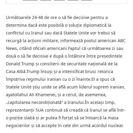
Următoarele 24-48 de ore o să fie decisive pentru a
determina dacă este posibilă o soluție diplomatică la
conflictul cu Iranul sau dacă Statele Unite vor trebui să
recurgă la acțiuni militare, informează postul american ABC
News, citând oficiali americani.Faptul că următoarea zi sau
două o să fie decisive e după o întâlnire între președintele
Donald Trump și consilierii de securitate națională de la
Casa Albă.Trump însuși și-a intensificat brusc retorica
împotriva regimului iranian cu o zi înainte.El a spus că
Statele Unite știu unde se află acum liderul suprem iranian,
ayatollahul Ali Khamenei, și a cerut, de asemenea,
„capitularea necondiționată” a Iranului.În același timp,
reprezentanții SUA continuă să creadă că Iranul se află într-
o poziție slabă și ar putea fi forțat să se întoarcă la masa
negocierilor și să accepte în cele din urmă acordul nuclear.