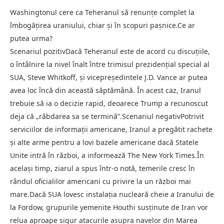
Washingtonul cere ca Teheranul să renunțe complet la
îmbogățirea uraniului, chiar și în scopuri pașnice.Ce ar
putea urma?
Scenariul pozitivDacă Teheranul este de acord cu discuțiile,
o întâlnire la nivel înalt între trimisul prezidențial special al
SUA, Steve Whitkoff, și vicepreședintele J.D. Vance ar putea
avea loc încă din această săptămână. În acest caz, Iranul
trebuie să ia o decizie rapid, deoarece Trump a recunoscut
deja că „răbdarea sa se termină”.Scenariul negativPotrivit
serviciilor de informații americane, Iranul a pregătit rachete
și alte arme pentru a lovi bazele americane dacă Statele
Unite intră în război, a informează The New York Times.În
același timp, ziarul a spus într-o notă, temerile cresc în
rândul oficialilor americani cu privire la un război mai
mare.Dacă SUA lovesc instalația nucleară cheie a Iranului de
la Fordow, grupurile yemenite Houthi susținute de Iran vor
relua aproape sigur atacurile asupra navelor din Marea