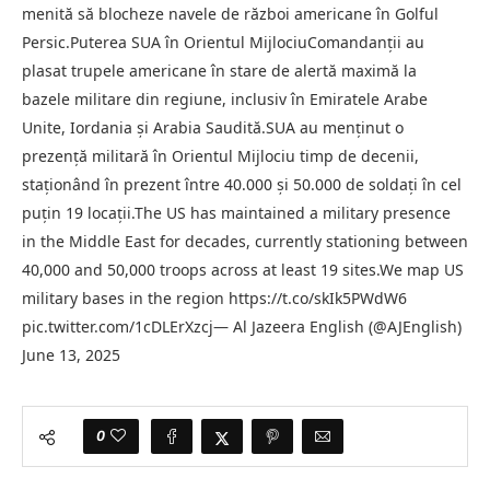
menită să blocheze navele de război americane în Golful
Persic.Puterea SUA în Orientul MijlociuComandanții au
plasat trupele americane în stare de alertă maximă la
bazele militare din regiune, inclusiv în Emiratele Arabe
Unite, Iordania și Arabia Saudită.SUA au menținut o
prezență militară în Orientul Mijlociu timp de decenii,
staționând în prezent între 40.000 și 50.000 de soldați în cel
puțin 19 locații.The US has maintained a military presence
in the Middle East for decades, currently stationing between
40,000 and 50,000 troops across at least 19 sites.We map US
military bases in the region https://t.co/skIk5PWdW6
pic.twitter.com/1cDLErXzcj— Al Jazeera English (@AJEnglish)
June 13, 2025
0