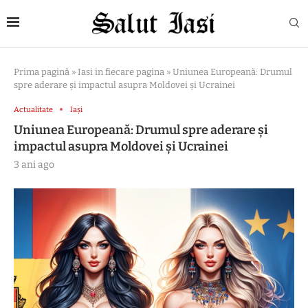
Prima pagină
»
Iasi in fiecare pagina
»
Uniunea Europeană: Drumul
spre aderare și impactul asupra Moldovei și Ucrainei
Actualitate
Iași
Uniunea Europeană: Drumul spre aderare și
impactul asupra Moldovei și Ucrainei
3 ani ago