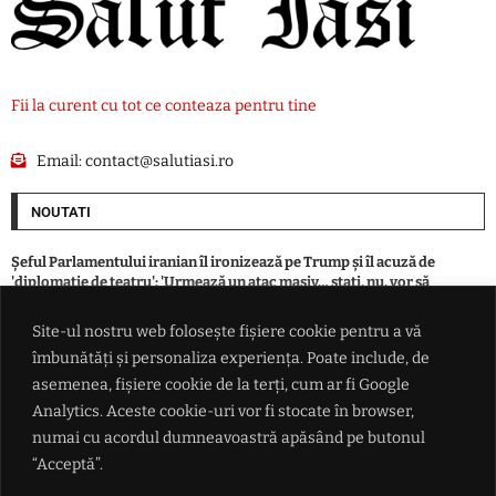
Fii la curent cu tot ce conteaza pentru tine
Email:
contact@salutiasi.ro
NOUTATI
Șeful Parlamentului iranian îl ironizează pe Trump și îl acuză de
'diplomație de teatru': 'Urmează un atac masiv… stați, nu, vor să
negocieze'
Site-ul nostru web folosește fișiere cookie pentru a vă
îmbunătăți și personaliza experiența. Poate include, de
Incendiu la o locuință din Boșteni, municipiul Pașcani. Intervenție a
pompierilor
asemenea, fișiere cookie de la terți, cum ar fi Google
Analytics. Aceste cookie-uri vor fi stocate în browser,
numai cu acordul dumneavoastră apăsând pe butonul
Vremea se dezlănțuie în București. De la temperaturi de foc la vijelii cu
rafale de peste 80 km/h
“Acceptă”.