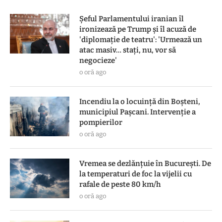
Șeful Parlamentului iranian îl
ironizează pe Trump și îl acuză de
'diplomație de teatru': 'Urmează un
atac masiv… stați, nu, vor să
negocieze'
o oră ago
Incendiu la o locuință din Boșteni,
municipiul Pașcani. Intervenție a
pompierilor
o oră ago
Vremea se dezlănțuie în București. De
la temperaturi de foc la vijelii cu
rafale de peste 80 km/h
o oră ago