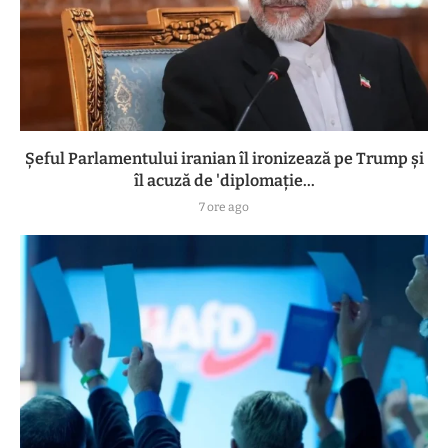
Șeful Parlamentului iranian îl ironizează pe Trump și
îl acuză de 'diplomație...
7 ore ago