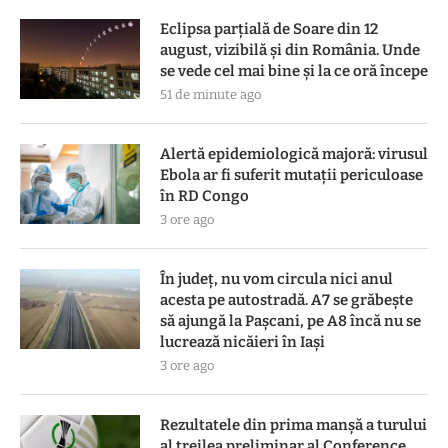
Eclipsa parțială de Soare din 12
august, vizibilă și din România. Unde
se vede cel mai bine și la ce oră începe
51 de minute ago
Alertă epidemiologică majoră: virusul
Ebola ar fi suferit mutații periculoase
în RD Congo
3 ore ago
În județ, nu vom circula nici anul
acesta pe autostradă. A7 se grăbește
să ajungă la Pașcani, pe A8 încă nu se
lucrează nicăieri în Iași
3 ore ago
Rezultatele din prima manşă a turului
al treilea preliminar al Conference