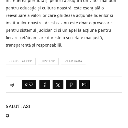
încrederea pierdută și pentru a asigura un viitor mai bun
pentru educația și cultura noastră, este esențială o
reevaluare a valorilor care ghidează acțiunile liderilor și
instituțiilor noastre. Acest caz nu este doar o provocare
pentru sistemul judiciar, ci și un apel la acțiune pentru
fiecare cetățean care dorește o societate mai justă,
transparentă și responsabilă.
COSTEL ALEXE
JUSTITIE
VLAD BABA
0
SALUT IASI