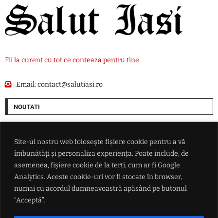
Fii la curent cu tot ce conteaza pentru tine
Email:
contact@salutiasi.ro
NOUTATI
'Când încerci să o omori meduza, nu moare' – O vietate de câțiva
milimetri pare să fi descoperit secretul nemuririi
Site-ul nostru web folosește fișiere cookie pentru a vă
îmbunătăți și personaliza experiența. Poate include, de
Marco Brenner a câștigat cea de-a 83-a ediţie a Turului Poloniei
asemenea, fișiere cookie de la terți, cum ar fi Google
Analytics. Aceste cookie-uri vor fi stocate în browser,
numai cu acordul dumneavoastră apăsând pe butonul
Favorit pentru Palatul Victoria, Alexandru Nazare evită răspunsul
direct: 'Discuțiile se poartă între partide'
“Acceptă”.