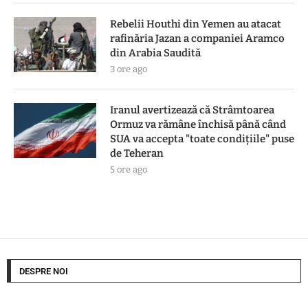
Rebelii Houthi din Yemen au atacat
rafinăria Jazan a companiei Aramco
din Arabia Saudită
3 ore ago
Iranul avertizează că Strâmtoarea
Ormuz va rămâne închisă până când
SUA va accepta "toate condiţiile" puse
de Teheran
5 ore ago
DESPRE NOI