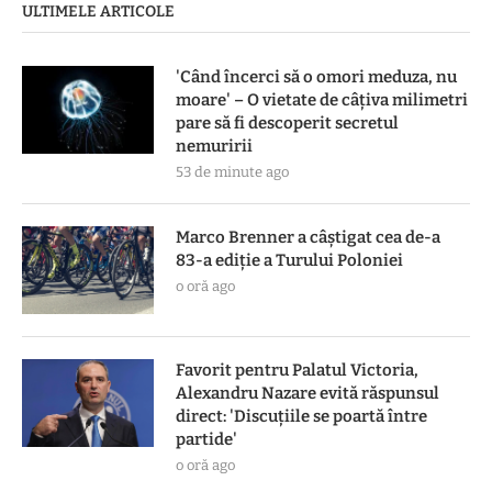
ULTIMELE ARTICOLE
'Când încerci să o omori meduza, nu
moare' – O vietate de câțiva milimetri
pare să fi descoperit secretul
nemuririi
53 de minute ago
Marco Brenner a câștigat cea de-a
83-a ediţie a Turului Poloniei
o oră ago
Favorit pentru Palatul Victoria,
Alexandru Nazare evită răspunsul
direct: 'Discuțiile se poartă între
partide'
o oră ago