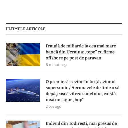
ULTIMELE ARTICOLE
Fraudă de miliarde la cea mai mare
bancă din Ucraina: „țepe” cu firme
offshore pe post de paravan
8 minute ago
O premieră: revine în forță avionul
supersonic / Aeronavele de linie o să
depășească viteza sunetului, există
însă un sigur „hop”
2 ore ago
Individ din Todirești, mai presus de