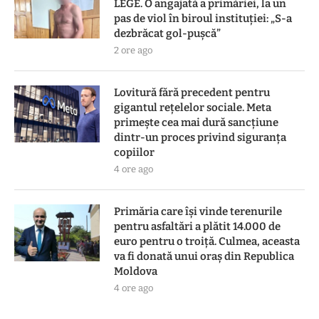
LEGE. O angajată a primăriei, la un
pas de viol în biroul instituției: „S-a
dezbrăcat gol-pușcă”
2 ore ago
Lovitură fără precedent pentru
gigantul rețelelor sociale. Meta
primește cea mai dură sancțiune
dintr-un proces privind siguranța
copiilor
4 ore ago
Primăria care își vinde terenurile
pentru asfaltări a plătit 14.000 de
euro pentru o troiță. Culmea, aceasta
va fi donată unui oraș din Republica
Moldova
4 ore ago