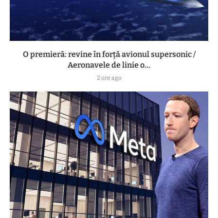
O premieră: revine în forță avionul supersonic /
Aeronavele de linie o...
2 ore ago