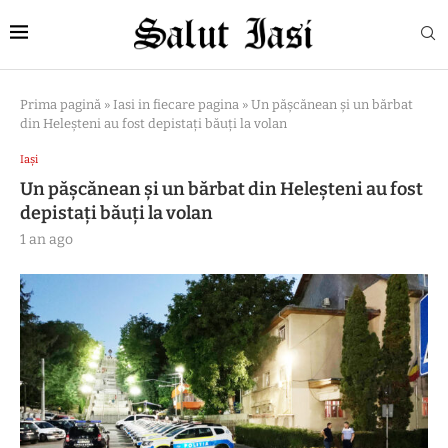
Prima pagină
»
Iasi in fiecare pagina
»
Un pășcănean și un bărbat
din Heleșteni au fost depistați băuți la volan
Iași
Un pășcănean și un bărbat din Heleșteni au fost
depistați băuți la volan
1 an ago