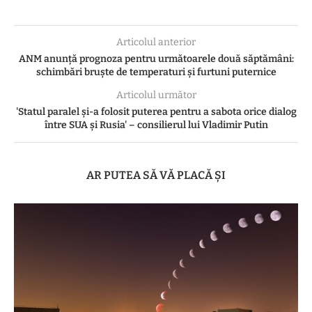
Articolul anterior
ANM anunță prognoza pentru următoarele două săptămâni:
schimbări bruște de temperaturi și furtuni puternice
Articolul următor
'Statul paralel și-a folosit puterea pentru a sabota orice dialog
între SUA și Rusia' – consilierul lui Vladimir Putin
AR PUTEA SĂ VĂ PLACĂ ȘI