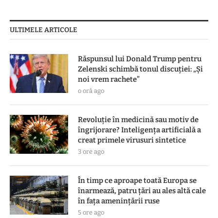
ULTIMELE ARTICOLE
Răspunsul lui Donald Trump pentru
Zelenski schimbă tonul discuției: „Și
noi vrem rachete”
o oră ago
Revoluție în medicină sau motiv de
îngrijorare? Inteligența artificială a
creat primele virusuri sintetice
3 ore ago
În timp ce aproape toată Europa se
înarmează, patru ţări au ales altă cale
în faţa ameninţării ruse
5 ore ago