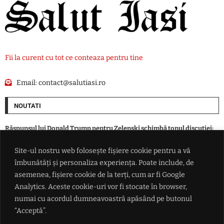
Fii la curent cu tot ce conteaza pentru tine
Email:
contact@salutiasi.ro
NOUTATI
Răspunsul lui Donald Trump pentru Zelenski schimbă tonul discuției:
„Și noi vrem rachete”
Site-ul nostru web folosește fișiere cookie pentru a vă
îmbunătăți și personaliza experiența. Poate include, de
Revoluție în medicină sau motiv de îngrijorare? Inteligența artificială a
creat primele virusuri sintetice
asemenea, fișiere cookie de la terți, cum ar fi Google
Analytics. Aceste cookie-uri vor fi stocate în browser,
numai cu acordul dumneavoastră apăsând pe butonul
În timp ce aproape toată Europa se înarmează, patru ţări au ales altă
cale în faţa ameninţării ruse
“Acceptă”.