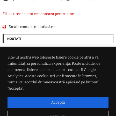
Fii la curent cu tot ce conteaza pentru tine
Email:
contact@salutiasi.ro
NOUTATI
Președintele federației argentiniene a vorbit despre viitorul lui Lionel
Messi
Site-ul nostru web folosește fișiere cookie pentru a vă
îmbunătăți și personaliza experiența. Poate include, de
Petrișor Peiu trimite Curtea de Conturi peste Diana Buzoianu
asemenea, fișiere cookie de la terți, cum ar fi Google
Analytics. Aceste cookie-uri vor fi stocate în browser,
numai cu acordul dumneavoastră apăsând pe butonul
HARTĂ Caniculă în sudul țării, vânt puternic în zona de est și ploi
torențiale în centru: meteorologii au actualizat prognoza de vreme
“Acceptă”.
Mesaj direct pentru Nicușor Dan din PNL: 'Săptămâna viitoare să iasă
Acceptă
fum alb de la Cotroceni'