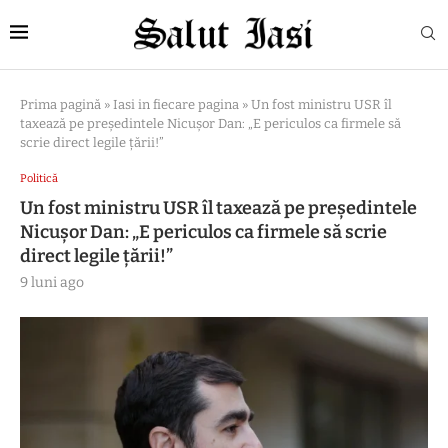
Prima pagină
»
Iasi in fiecare pagina
»
Un fost ministru USR îl
taxează pe președintele Nicușor Dan: „E periculos ca firmele să
scrie direct legile țării!”
Politică
Un fost ministru USR îl taxează pe președintele
Nicușor Dan: „E periculos ca firmele să scrie
direct legile țării!”
9 luni ago