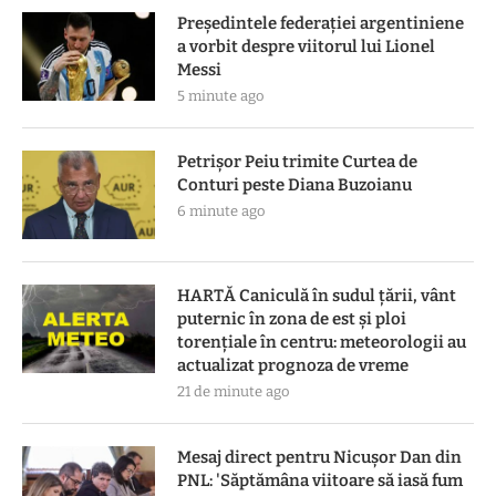
Președintele federației argentiniene
a vorbit despre viitorul lui Lionel
Messi
5 minute ago
Petrișor Peiu trimite Curtea de
Conturi peste Diana Buzoianu
6 minute ago
HARTĂ Caniculă în sudul țării, vânt
puternic în zona de est și ploi
torențiale în centru: meteorologii au
actualizat prognoza de vreme
21 de minute ago
Mesaj direct pentru Nicușor Dan din
PNL: 'Săptămâna viitoare să iasă fum