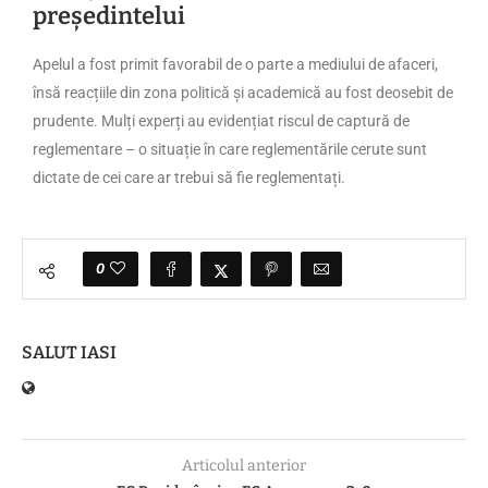
președintelui
Apelul a fost primit favorabil de o parte a mediului de afaceri,
însă reacțiile din zona politică și academică au fost deosebit de
prudente. Mulți experți au evidențiat riscul de captură de
reglementare – o situație în care reglementările cerute sunt
dictate de cei care ar trebui să fie reglementați.
0
SALUT IASI
Articolul anterior