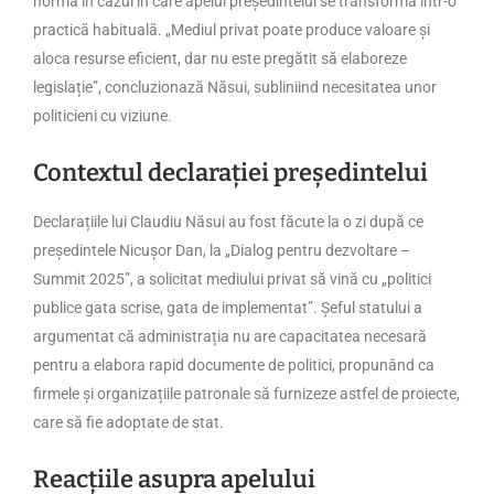
norma în cazul în care apelul președintelui se transformă într-o
practică habituală. „Mediul privat poate produce valoare și
aloca resurse eficient, dar nu este pregătit să elaboreze
legislație”, concluzionază Năsui, subliniind necesitatea unor
politicieni cu viziune.
Contextul declarației președintelui
Declarațiile lui Claudiu Năsui au fost făcute la o zi după ce
președintele Nicușor Dan, la „Dialog pentru dezvoltare –
Summit 2025”, a solicitat mediului privat să vină cu „politici
publice gata scrise, gata de implementat”. Șeful statului a
argumentat că administrația nu are capacitatea necesară
pentru a elabora rapid documente de politici, propunând ca
firmele și organizațiile patronale să furnizeze astfel de proiecte,
care să fie adoptate de stat.
Reacțiile asupra apelului