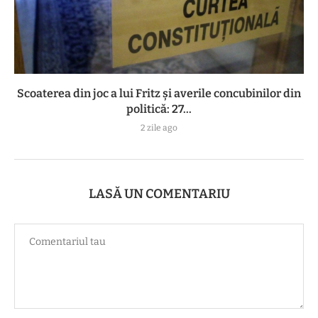
Scoaterea din joc a lui Fritz și averile concubinilor din
politică: 27...
2 zile ago
LASĂ UN COMENTARIU