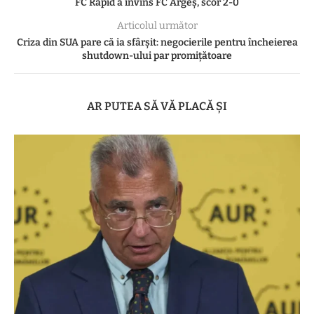
FC Rapid a învins FC Argeş, scor 2-0
Articolul următor
Criza din SUA pare că ia sfârșit: negocierile pentru încheierea
shutdown-ului par promiţătoare
AR PUTEA SĂ VĂ PLACĂ ȘI