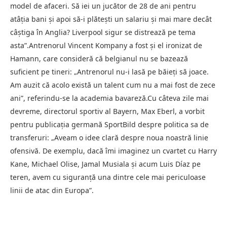
model de afaceri. Să iei un jucător de 28 de ani pentru
atâţia bani şi apoi să-i plăteşti un salariu şi mai mare decât
câştiga în Anglia? Liverpool sigur se distrează pe tema
asta”.Antrenorul Vincent Kompany a fost şi el ironizat de
Hamann, care consideră că belgianul nu se bazează
suficient pe tineri: „Antrenorul nu-i lasă pe băieţi să joace.
Am auzit că acolo există un talent cum nu a mai fost de zece
ani”, referindu-se la academia bavareză.Cu câteva zile mai
devreme, directorul sportiv al Bayern, Max Eberl, a vorbit
pentru publicaţia germană SportBild despre politica sa de
transferuri: „Aveam o idee clară despre noua noastră linie
ofensivă. De exemplu, dacă îmi imaginez un cvartet cu Harry
Kane, Michael Olise, Jamal Musiala şi acum Luis Díaz pe
teren, avem cu siguranţă una dintre cele mai periculoase
linii de atac din Europa”.