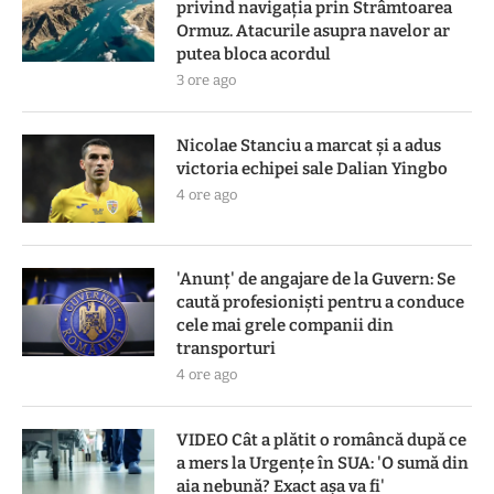
privind navigația prin Strâmtoarea
Ormuz. Atacurile asupra navelor ar
putea bloca acordul
3 ore ago
Nicolae Stanciu a marcat și a adus
victoria echipei sale Dalian Yingbo
4 ore ago
'Anunț' de angajare de la Guvern: Se
caută profesioniști pentru a conduce
cele mai grele companii din
transporturi
4 ore ago
VIDEO Cât a plătit o româncă după ce
a mers la Urgențe în SUA: 'O sumă din
aia nebună? Exact așa va fi'