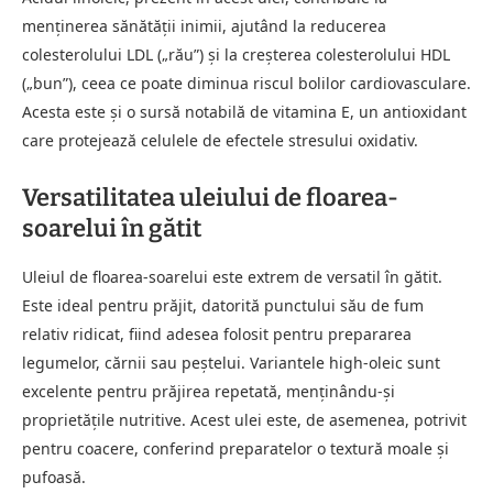
menținerea sănătății inimii, ajutând la reducerea
colesterolului LDL („rău”) și la creșterea colesterolului HDL
(„bun”), ceea ce poate diminua riscul bolilor cardiovasculare.
Acesta este și o sursă notabilă de vitamina E, un antioxidant
care protejează celulele de efectele stresului oxidativ.
Versatilitatea uleiului de floarea-
soarelui în gătit
Uleiul de floarea-soarelui este extrem de versatil în gătit.
Este ideal pentru prăjit, datorită punctului său de fum
relativ ridicat, fiind adesea folosit pentru prepararea
legumelor, cărnii sau peștelui. Variantele high-oleic sunt
excelente pentru prăjirea repetată, menținându-și
proprietățile nutritive. Acest ulei este, de asemenea, potrivit
pentru coacere, conferind preparatelor o textură moale și
pufoasă.