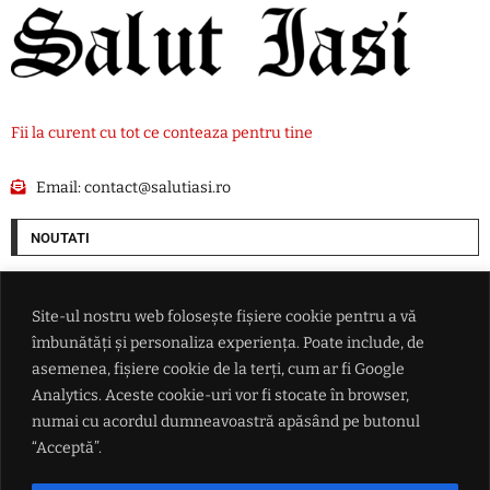
Fii la curent cu tot ce conteaza pentru tine
Email:
contact@salutiasi.ro
NOUTATI
Cum vrea SUA să pună mâna pe resursele Groenlandei. O companie ce
are legături cu Donald Trump începe goana după petrolul de sub gheață
Site-ul nostru web folosește fișiere cookie pentru a vă
îmbunătăți și personaliza experiența. Poate include, de
Ce i-a promis Aleksandar Vučić lui Zelenski în fața întregii lumi, dar și
asemenea, fișiere cookie de la terți, cum ar fi Google
ce refuză categoric
Analytics. Aceste cookie-uri vor fi stocate în browser,
numai cu acordul dumneavoastră apăsând pe butonul
Conflictul din Marea Neagră scapă de sub control: măsura radicală
“Acceptă”.
luată de Ankara după ce două nave au fost lovite de drone