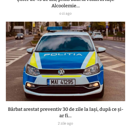
Alcoolemie...
o zi ago
Bărbat arestat preventiv 30 de zile la Iași, după ce și-
ar fi...
2 zile ago