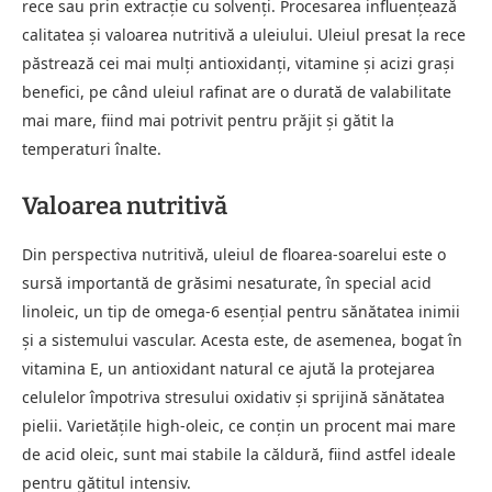
rece sau prin extracție cu solvenți. Procesarea influențează
calitatea și valoarea nutritivă a uleiului. Uleiul presat la rece
păstrează cei mai mulți antioxidanți, vitamine și acizi grași
benefici, pe când uleiul rafinat are o durată de valabilitate
mai mare, fiind mai potrivit pentru prăjit și gătit la
temperaturi înalte.
Valoarea nutritivă
Din perspectiva nutritivă, uleiul de floarea-soarelui este o
sursă importantă de grăsimi nesaturate, în special acid
linoleic, un tip de omega-6 esențial pentru sănătatea inimii
și a sistemului vascular. Acesta este, de asemenea, bogat în
vitamina E, un antioxidant natural ce ajută la protejarea
celulelor împotriva stresului oxidativ și sprijină sănătatea
pielii. Varietățile high-oleic, ce conțin un procent mai mare
de acid oleic, sunt mai stabile la căldură, fiind astfel ideale
pentru gătitul intensiv.