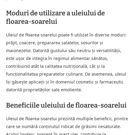
Moduri de utilizare a uleiului de
floarea-soarelui
Uleiul de floarea-soarelui poate fi utilizat în diverse moduri:
prăjit, coacere, prepararea salatelor, sosurilor și
maionezelor. Datorită gustului său neutru și versatilității,
este ușor de integra în regimul alimentar sănătos,
contribuind atât la calitatea nutrițională, cât și la
funcționalitatea preparatelor culinare. De asemenea, uleiul
își găsește aplicații și în domeniul cosmetic și farmaceutic
datorită proprietăților sale emoliente.
Beneficiile uleiului de floarea-soarelui
Uleiul de floarea-soarelui prezintă multiple beneficii, printre
care se numără conținutul ridicat de grăsimi nesaturate.
Acidul linoleic, prezent în acest ulei, contribuie la