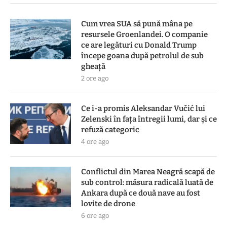
Cum vrea SUA să pună mâna pe
resursele Groenlandei. O companie
ce are legături cu Donald Trump
începe goana după petrolul de sub
gheață
2 ore ago
Ce i-a promis Aleksandar Vučić lui
Zelenski în fața întregii lumi, dar și ce
refuză categoric
4 ore ago
Conflictul din Marea Neagră scapă de
sub control: măsura radicală luată de
Ankara după ce două nave au fost
lovite de drone
6 ore ago