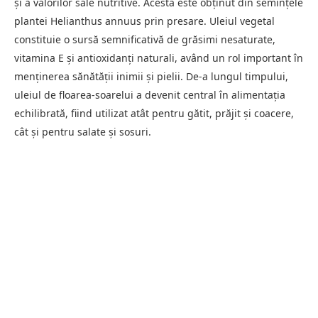
și a valorilor sale nutritive. Acesta este obținut din semințele
plantei Helianthus annuus prin presare. Uleiul vegetal
constituie o sursă semnificativă de grăsimi nesaturate,
vitamina E și antioxidanți naturali, având un rol important în
menținerea sănătății inimii și pielii. De-a lungul timpului,
uleiul de floarea-soarelui a devenit central în alimentația
echilibrată, fiind utilizat atât pentru gătit, prăjit și coacere,
cât și pentru salate și sosuri.