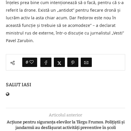
înțeles prea bine cum intenționează să o facă, pentru că s-a
referit la drone. Există un „antidot” pentru fiecare dronă și
lucrăm activ la asta chiar acum. Dar Fedorov este nou în
această funcție și trebuie să se acomodeze” – a declarat
ministrul rus de externe, într-o discuţie cu jurnalistul „Vesti”
Pavel Zarubin.
0
SALUT IASI
Articolul anterior
Acțiune pentru siguranța elevilor la Târgu Frumos. Polițiștii și
jandarmii au desfășurat activități preventive în școli