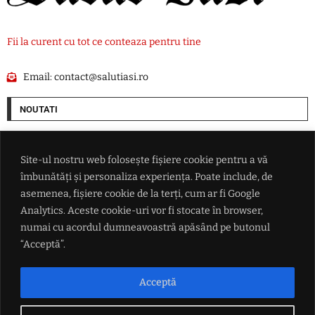
Fii la curent cu tot ce conteaza pentru tine
Email:
contact@salutiasi.ro
NOUTATI
China se pregătește pentru taifunul Dolphin: peste 1.500 de zboruri
anulate și evacuări pe coasta de est
Site-ul nostru web folosește fișiere cookie pentru a vă
îmbunătăți și personaliza experiența. Poate include, de
Lionel Messi a ajuns în Argentina pentru înmormântarea tatălui său
asemenea, fișiere cookie de la terți, cum ar fi Google
Analytics. Aceste cookie-uri vor fi stocate în browser,
numai cu acordul dumneavoastră apăsând pe butonul
Nicușor Dan, presat să numească premierul printr-o plângere
prealabilă la Cotroceni și o sesizare la Curtea de Apel
“Acceptă”.
ANM anunță zile de foc pentru România: Canicula pune stăpânire pe
Acceptă
întreaga țară, urmează nopți tropicale și disconfort termic ridicat