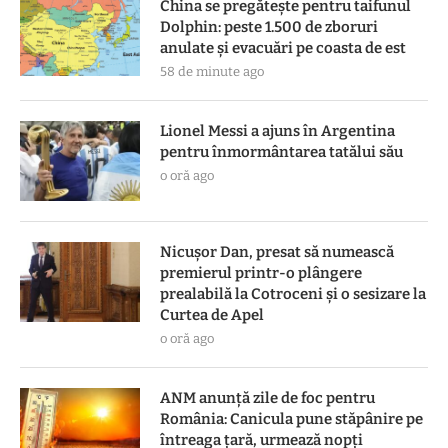
China se pregătește pentru taifunul
Dolphin: peste 1.500 de zboruri
anulate și evacuări pe coasta de est
58 de minute ago
Lionel Messi a ajuns în Argentina
pentru înmormântarea tatălui său
o oră ago
Nicușor Dan, presat să numească
premierul printr-o plângere
prealabilă la Cotroceni și o sesizare la
Curtea de Apel
o oră ago
ANM anunță zile de foc pentru
România: Canicula pune stăpânire pe
întreaga țară, urmează nopți