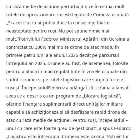
cu rază medie de acțiune perturbă din ce în ce mai mult
rutele de aprovizionare rusești legate de Crimeea ocupată.
„Și acest lucru ar putea duce la consecințe foarte
neașteptate pentru ruși. Nu pot spune nimic mai
mult.”Potrivit lui Fedorov, Ministerul Apărării din Ucraina a
contractat cu 300% mai multe drone de atac mediu în
primele patru luni ale anului 2026 decât pe parcursul
întregului an 2025. Dronele au fost, de asemenea, folosite
pentru a ataca în mod regulat ținte în zonele ocupate din
sudul Ucrainei și pe rutele logistice care sprijină forțele
rusești.Începe iadulFedorov a adăugat că Ucraina a lansat
ceea ce a descris ca un program de „blocare logistică”,
oferind finanțare suplimentară direct unităților militare
capabile să achiziționeze și să desfășoare rapid drone de
atac cu rază medie de acțiune.„Pentru ruși, începe iadul –
unul cu care este foarte greu de gestionat”, a spus Fedorov.
„Logistica este întreruptă. Crimeea este izolată.”Potrivit lui