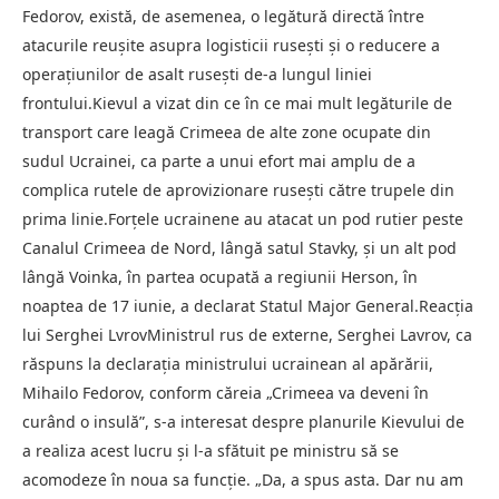
Fedorov, există, de asemenea, o legătură directă între
atacurile reușite asupra logisticii rusești și o reducere a
operațiunilor de asalt rusești de-a lungul liniei
frontului.Kievul a vizat din ce în ce mai mult legăturile de
transport care leagă Crimeea de alte zone ocupate din
sudul Ucrainei, ca parte a unui efort mai amplu de a
complica rutele de aprovizionare rusești către trupele din
prima linie.Forțele ucrainene au atacat un pod rutier peste
Canalul Crimeea de Nord, lângă satul Stavky, și un alt pod
lângă Voinka, în partea ocupată a regiunii Herson, în
noaptea de 17 iunie, a declarat Statul Major General.Reacția
lui Serghei LvrovMinistrul rus de externe, Serghei Lavrov, ca
răspuns la declarația ministrului ucrainean al apărării,
Mihailo Fedorov, conform căreia „Crimeea va deveni în
curând o insulă”, s-a interesat despre planurile Kievului de
a realiza acest lucru și l-a sfătuit pe ministru să se
acomodeze în noua sa funcţie. „Da, a spus asta. Dar nu am