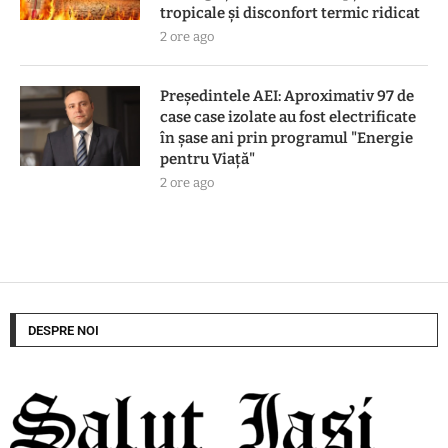
tropicale și disconfort termic ridicat
2 ore ago
Preşedintele AEI: Aproximativ 97 de
case case izolate au fost electrificate
în şase ani prin programul "Energie
pentru Viaţă"
2 ore ago
DESPRE NOI