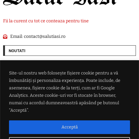
Fii la curent cu tot ce conteaza pentru tine
Email:
contact@salutiasi.ro
NOUTATI
ANM anunță zile de foc pentru România: Canicula pune stăpânire pe
întreaga țară, urmează nopți tropicale și disconfort termic ridicat
Site-ul nostru web folosește fișiere cookie pentru a vă
îmbunătăți și personaliza experiența. Poate include, de
Preşedintele AEI: Aproximativ 97 de case case izolate au fost
asemenea, fișiere cookie de la terți, cum ar fi Google
electrificate în şase ani prin programul "Energie pentru Viaţă"
Analytics. Aceste cookie-uri vor fi stocate în browser,
numai cu acordul dumneavoastră apăsând pe butonul
Infectările cu virusul West Nile s-au înmulțit în Europa: Italia și Grecia,
“Acceptă”.
în topul clasamentului
Acceptă
Cel puțin șase persoane au fost rănite într-un atac rusesc asupra Odesei