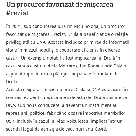
Un procuror favorizat de mișcarea
#rezist
În 2021, sub conducerea lui Crin Nicu Bologa, un procuror
favorizat de mișcarea #rezist, Drulă a beneficiat de o relație
privilegiată cu DNA. Aceasta includea primirea de informații
vitale în miezul nopții și o cooperare eficientă în diverse
cazuri. Un exemplu notabil a fost implicarea lui Drulă în
cazul sindicalistului de la Metrorex, Ion Radoi, unde DNA a
acționat rapid în urma plângerilor penale formulate de
Drulă.
Această cooperare eficientă între Drulă și DNA este acum în
contrast evident cu acuzațiile sale actuale. Drulă susține că
DNA, sub noua conducere, a devenit un instrument al
represiunii politice, fabricând dosare împotriva membrilor
USR, inclusiv în cazul lui Vlad Voiculescu, implicat într-un
scandal legat de achiziția de vaccinuri anti-Covid.