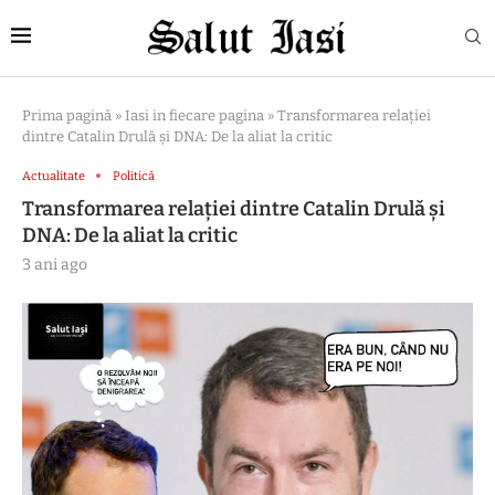
Prima pagină
»
Iasi in fiecare pagina
»
Transformarea relației
dintre Catalin Drulă și DNA: De la aliat la critic
Actualitate
Politică
Transformarea relației dintre Catalin Drulă și
DNA: De la aliat la critic
3 ani ago