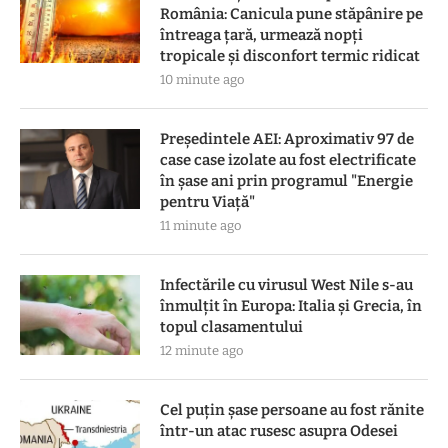
România: Canicula pune stăpânire pe
întreaga țară, urmează nopți
tropicale și disconfort termic ridicat
10 minute ago
Preşedintele AEI: Aproximativ 97 de
case case izolate au fost electrificate
în şase ani prin programul "Energie
pentru Viaţă"
11 minute ago
Infectările cu virusul West Nile s-au
înmulțit în Europa: Italia și Grecia, în
topul clasamentului
12 minute ago
Cel puțin șase persoane au fost rănite
într-un atac rusesc asupra Odesei