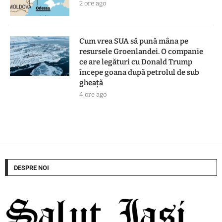
2 ore ago
Cum vrea SUA să pună mâna pe
resursele Groenlandei. O companie
ce are legături cu Donald Trump
începe goana după petrolul de sub
gheață
4 ore ago
DESPRE NOI