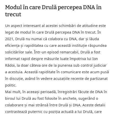
Modul în care Drulă percepea DNA în
trecut
Un aspect interesant al acestei schimbări de atitudine este
legat de modul în care Drulă percepea DNA în trecut. În
2021, Drulă nu numai că colabora cu DNA, dar și lăuda
eficiența și rapiditatea cu care această instituție răspundea
solicitărilor sale. Într-un episod remarcabil, Drulă a fost
informat rapid despre măsurile luate împotriva lui Ion
Rădoi, la doar câteva ore de la punerea sub control judiciar
a acestuia. Această rapiditate în comunicare este acum pusă
în discuție, având în vedere acuzațiile recente de partizanat
politic.
Mai mult, în aceeași perioadă, înregistrări făcute de DNA în
biroul lui Drulă au fost folosite în anchete, sugerând o
colaborare și mai strânsă între Drulă și DNA. Aceste detalii
contrastează puternic cu poziția actuală a lui Drulă, care