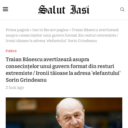
Prima pagină
»
Iasi in fiecare pagina
»
Traian Băsescu avertizează
asupra consecințelor unui guvern format din resturi extremiste /
Ironii tăioase la adresa 'elefantului' Sorin Grindeanu
Politică
Traian Băsescu avertizează asupra
consecințelor unui guvern format din resturi
extremiste / Ironii tăioase la adresa 'elefantului'
Sorin Grindeanu
2 luni ago