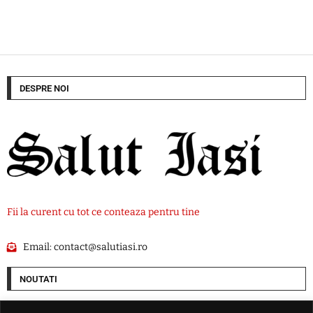
DESPRE NOI
Fii la curent cu tot ce conteaza pentru tine
Email:
contact@salutiasi.ro
NOUTATI
Cel puțin șase persoane au fost rănite într-un atac rusesc asupra Odesei