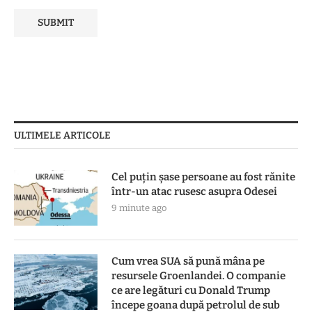
ULTIMELE ARTICOLE
Cel puțin șase persoane au fost rănite
într-un atac rusesc asupra Odesei
9 minute ago
Cum vrea SUA să pună mâna pe
resursele Groenlandei. O companie
ce are legături cu Donald Trump
începe goana după petrolul de sub