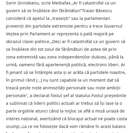
Sorin Grindeanu, scrie Mediafax.„Ar fi catastrofal ca un
guvern să se însăileze din fărâmături”Traian Băsescu
consideră că apelul la „traseiști” sau la parlamentari
proveniți din partidele extremiste pentru a trece Guvernul
Veștea prin Parlament ar reprezenta o pată majoră pe
obrazul clasei politice.„Deci ar fi catastrofal ca un guvern să
se însăileze din tot soiul de fărâmături de astea de prin
zona extremistă sau zona independenților dubioși, până la
urmă, oamenii fără apartenență politică, electronii liberi. Ar
fi jenant să se întâmple asta și ar arăta că partidele noastre,
în primul rând (…) nu sunt capabile la un moment dat să
treacă peste niște animozități personale sau niște ambiții
personale”, a declarat fostul șef al statului.Fostul președinte
a subliniat că liderii politici actuali ar trebui să își lase la o
parte orgoliile atunci când la mijloc se află o miză uriașă de
interes național, avertizând că blocajul actual ne poate costa
scump:„La ce ne folosește dacă vom rămâne în acest balans