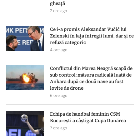
gheață
2 ore ago
Ce i-a promis Aleksandar Vučić lui
Zelenski în fața întregii lumi, dar și ce
refuză categoric
4 ore ago
Conflictul din Marea Neagră scapă de
sub control: măsura radicală luată de
Ankara după ce două nave au fost
lovite de drone
6 ore ago
Echipa de handbal feminin CSM
Bucureşti a câştigat Cupa Dunărea
7 ore ago