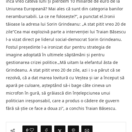
încă vreo câteva luni și pierdem 10 miliarde de euro de la
Uniunea Europeană? Mai ales că sunt din categoria banilor
nerambursabili. La ce ne folosește?”, a punctat el.Ironii
tăioase la adresa lui Sorin Grindeanu: „A stat pitit vreo 20 de
zile”Cea mai explozivă parte a intervenției lui Traian Băsescu
l-a vizat direct pe liderul social-democrat Sorin Grindeanu.
Fostul președinte l-a ironizat dur pentru strategia de
imagine adoptată în ultimele săptămâni și pentru
gestionarea crizei politice.„Mă uitam la elefantul ăsta de
Grindeanu. A stat pitit vreo 20 de zile, azi i s-a părut că se
rezolvă, că a dat marea lovitură cu Veștea și iar a început să
apară pe culoare, așteptând să-i bage câte cineva un
microfon în gură, să grăiască din înțelepciunea unui
politician iresponsabil, care a produs o cădere de guvern
fără să știe ce face a doua zi”, a conchis Traian Băsescu.
0