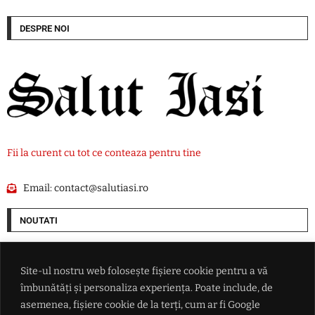
DESPRE NOI
Fii la curent cu tot ce conteaza pentru tine
Email:
contact@salutiasi.ro
NOUTATI
Iranul avertizează că Strâmtoarea Ormuz va rămâne închisă până când
SUA va accepta "toate condiţiile" puse de Teheran
Site-ul nostru web folosește fișiere cookie pentru a vă
îmbunătăți și personaliza experiența. Poate include, de
Rata șomajului din Franța a ajuns la cel mai ridicat nivel din ultimii șase
asemenea, fișiere cookie de la terți, cum ar fi Google