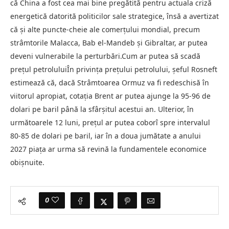
că China a fost cea mai bine pregătită pentru actuala criză
energetică datorită politicilor sale strategice, însă a avertizat
că şi alte puncte-cheie ale comerţului mondial, precum
strâmtorile Malacca, Bab el-Mandeb şi Gibraltar, ar putea
deveni vulnerabile la perturbări.Cum ar putea să scadă
prețul petroluluiÎn privinţa preţului petrolului, şeful Rosneft
estimează că, dacă Strâmtoarea Ormuz va fi redeschisă în
viitorul apropiat, cotaţia Brent ar putea ajunge la 95-96 de
dolari pe baril până la sfârşitul acestui an. Ulterior, în
următoarele 12 luni, preţul ar putea coborî spre intervalul
80-85 de dolari pe baril, iar în a doua jumătate a anului
2027 piaţa ar urma să revină la fundamentele economice
obişnuite.
0