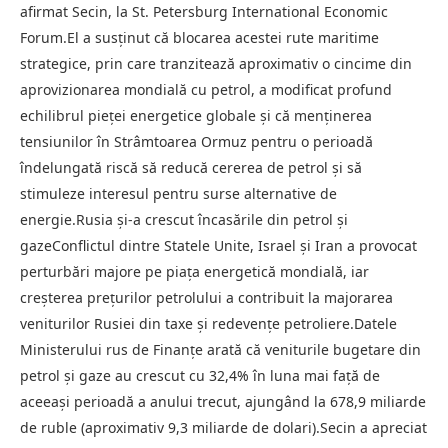
afirmat Secin, la St. Petersburg International Economic
Forum.El a susţinut că blocarea acestei rute maritime
strategice, prin care tranzitează aproximativ o cincime din
aprovizionarea mondială cu petrol, a modificat profund
echilibrul pieţei energetice globale și că menţinerea
tensiunilor în Strâmtoarea Ormuz pentru o perioadă
îndelungată riscă să reducă cererea de petrol şi să
stimuleze interesul pentru surse alternative de
energie.Rusia și-a crescut încasările din petrol și
gazeConflictul dintre Statele Unite, Israel şi Iran a provocat
perturbări majore pe piaţa energetică mondială, iar
creşterea preţurilor petrolului a contribuit la majorarea
veniturilor Rusiei din taxe şi redevenţe petroliere.Datele
Ministerului rus de Finanţe arată că veniturile bugetare din
petrol şi gaze au crescut cu 32,4% în luna mai faţă de
aceeaşi perioadă a anului trecut, ajungând la 678,9 miliarde
de ruble (aproximativ 9,3 miliarde de dolari).Secin a apreciat