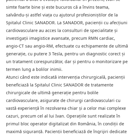
simte foarte bine și este bucuros că a învins teama,
salvându-și astfel viața cu ajutorul profesioniștilor de la
Spitalul Clinic SANADOR. La SANADOR, pacienții cu afecțiuni
cardiovasculare au acces la consulturi de specialitate și
investigații imagistice avansate, precum RMN cardiac,
angio-CT sau angio-RM, efectuate cu echipamente de ultimă
generație, cu putere 3 Tesla, pentru un diagnostic corect și
un tratament corespunzător, dar și pentru o monitorizare pe
termen lung a bolilor inimii.
Atunci când este indicată intervenția chirurgicală, pacienții
beneficiază la Spitalul Clinic SANADOR de tratamente
chirurgicale de ultimă generație pentru bolile
cardiovasculare, asigurate de chirurgi cardiovasculari cu
vastă experiență în rezolvarea chiar și a celor mai complexe
cazuri, precum cel al lui Ivan. Operațiile sunt realizate în
primul bloc operator digitalizat din România, în condiții de
maximă siguranță. Pacienții beneficiază de îngrijiri dedicate