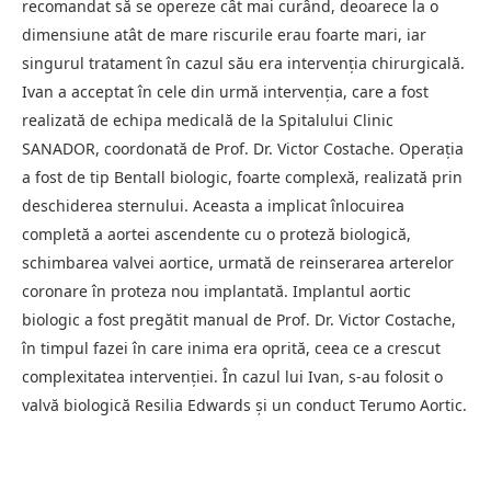
recomandat să se opereze cât mai curând, deoarece la o
dimensiune atât de mare riscurile erau foarte mari, iar
singurul tratament în cazul său era intervenția chirurgicală.
Ivan a acceptat în cele din urmă intervenția, care a fost
realizată de echipa medicală de la Spitalului Clinic
SANADOR, coordonată de Prof. Dr. Victor Costache. Operația
a fost de tip Bentall biologic, foarte complexă, realizată prin
deschiderea sternului. Aceasta a implicat înlocuirea
completă a aortei ascendente cu o proteză biologică,
schimbarea valvei aortice, urmată de reinserarea arterelor
coronare în proteza nou implantată. Implantul aortic
biologic a fost pregătit manual de Prof. Dr. Victor Costache,
în timpul fazei în care inima era oprită, ceea ce a crescut
complexitatea intervenției. În cazul lui Ivan, s-au folosit o
valvă biologică Resilia Edwards și un conduct Terumo Aortic.