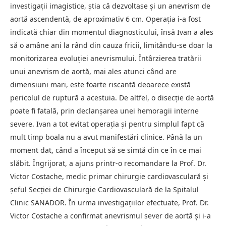
investigații imagistice, știa că dezvoltase și un anevrism de
aortă ascendentă, de aproximativ 6 cm. Operația i-a fost
indicată chiar din momentul diagnosticului, însă Ivan a ales
să o amâne ani la rând din cauza fricii, limitându-se doar la
monitorizarea evoluției anevrismului. Întârzierea tratării
unui anevrism de aortă, mai ales atunci când are
dimensiuni mari, este foarte riscantă deoarece există
pericolul de ruptură a acestuia. De altfel, o disecție de aortă
poate fi fatală, prin declanșarea unei hemoragii interne
severe. Ivan a tot evitat operația și pentru simplul fapt că
mult timp boala nu a avut manifestări clinice. Până la un
moment dat, când a început să se simtă din ce în ce mai
slăbit. Îngrijorat, a ajuns printr-o recomandare la Prof. Dr.
Victor Costache, medic primar chirurgie cardiovasculară și
șeful Secției de Chirurgie Cardiovasculară de la Spitalul
Clinic SANADOR. În urma investigațiilor efectuate, Prof. Dr.
Victor Costache a confirmat anevrismul sever de aortă și i-a