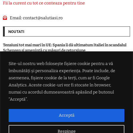
Fii la curent cu tot ce conteaza pentru tine
Email:
contact@salutiasi.ro
NOUTATI
Tensiuni tot mai mari în UE: Spania îi dă ultimatum Italiei în scandalul
Schengen și amenință cu măsuri de retorsiune
Site-ul nostru web folosește fișiere cookie pentru a vă
Bărbat încarcerat după o condamnare pentru conducere sub influența
îmbunătăți și personaliza experiența. Poate include, de
alcoolului. Tânără cercetată pentru furt dintr-un magazin din Iași
asemenea, fișiere cookie de la terți, cum ar fi Google
Analytics. Aceste cookie-uri vor fi stocate în browser,
Fernando Alonso cere un nou contract de 80 de milioane de euro la
numai cu acordul dumneavoastră apăsând pe butonul
Aston Martin
“Acceptă”.
Eugen Tomac, critici dure la adresa Guvernului: „Lipsa de competență
ne-a adus în acest punct”. Bilă neagră pentru banii partidelor în plină
Acceptă
austeritate
Respinge