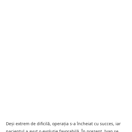
Deși extrem de dificilă, operația s-a încheiat cu succes, iar
pacientul a avut o evoluție favorabilă. În prezent, Ivan se