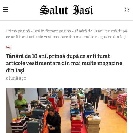
Prima pagină
»
Iasi in fiecare pagina
»
Tânără de 18 ani, prinsă după
ce ar fi furat articole vestimentare din mai multe magazine din Iași
Iași
Tânără de 18 ani, prinsă după ce ar fi furat
articole vestimentare din mai multe magazine
din Iași
o lună ago