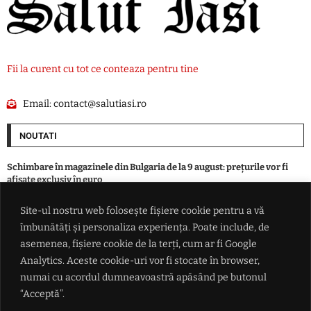
Fii la curent cu tot ce conteaza pentru tine
Email:
contact@salutiasi.ro
NOUTATI
Schimbare în magazinele din Bulgaria de la 9 august: prețurile vor fi
afișate exclusiv în euro
Site-ul nostru web folosește fișiere cookie pentru a vă
Vot zdrobitor în Senatul SUA: tarife de până la 100% pentru țările care
îmbunătăți și personaliza experiența. Poate include, de
mai cumpără gaz și petrol de la Putin
asemenea, fișiere cookie de la terți, cum ar fi Google
Analytics. Aceste cookie-uri vor fi stocate în browser,
România indicată drept câștigătoare în lupta pentru traficul din
numai cu acordul dumneavoastră apăsând pe butonul
Balcani: De ce Bulgaria se teme că va rămâne o 'pată gri' pe coridorul
Schengen de la Atena la Budapesta
“Acceptă”.