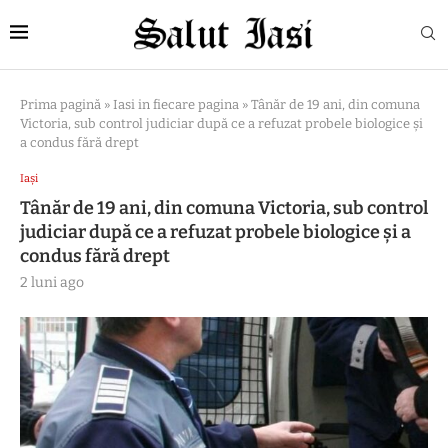
Prima pagină
»
Iasi in fiecare pagina
»
Tânăr de 19 ani, din comuna
Victoria, sub control judiciar după ce a refuzat probele biologice și
a condus fără drept
Iași
Tânăr de 19 ani, din comuna Victoria, sub control
judiciar după ce a refuzat probele biologice și a
condus fără drept
2 luni ago