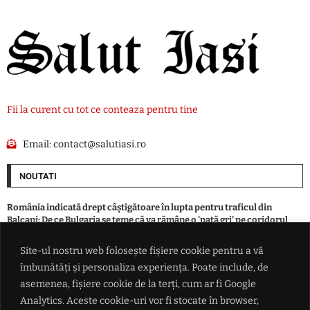
Fii la curent cu tot ce conteaza pentru tine
Email:
contact@salutiasi.ro
NOUTATI
România indicată drept câștigătoare în lupta pentru traficul din
Balcani: De ce Bulgaria se teme că va rămâne o 'pată gri' pe coridorul
Schengen de la Atena la Budapesta
Site-ul nostru web folosește fișiere cookie pentru a vă
îmbunătăți și personaliza experiența. Poate include, de
Dinamo București a fost învinsă de Sporting Lisabona în primul amical
din Portugalia
asemenea, fișiere cookie de la terți, cum ar fi Google
Analytics. Aceste cookie-uri vor fi stocate în browser,