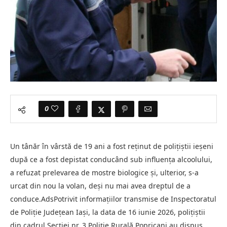
0
Un tânăr în vârstă de 19 ani a fost reținut de polițiștii ieșeni
după ce a fost depistat conducând sub influența alcoolului,
a refuzat prelevarea de mostre biologice și, ulterior, s-a
urcat din nou la volan, deși nu mai avea dreptul de a
conduce.AdsPotrivit informațiilor transmise de Inspectoratul
de Poliție Județean Iași, la data de 16 iunie 2026, polițiștii
din cadrul Secției nr. 3 Poliție Rurală Popricani au dispus