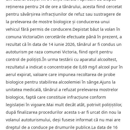
reținerea pentru 24 de ore a tânărului, acesta fiind cercetat
pentru săvârșirea infracțiunilor de refuz sau sustragere de
la prelevarea de mostre biologice și conducerea unui
vehicul fără permis de conducere.Depistat băut la volan în
comuna VictoriaDin cercetările efectuate până în prezent, a
rezultat că în data de 14 iunie 2026, tânărul ar fi condus un
autoturism pe raza comunei Victoria, fiind oprit pentru
control de polițiști.În urma testării cu aparatul alcooltest,
rezultatul a indicat o concentrație de 0,69 mg/l alcool pur în
aerul expirat, valoare care impunea recoltarea de probe
biologice pentru stabilirea alcoolemiei în sânge.Ajuns la
unitatea medicală, tânărul a refuzat prelevarea mostrelor
biologice, faptă care constituie infracțiune conform
legislației în vigoare.Mai mult decât atât, potrivit polițiștilor,
după finalizarea procedurilor acesta s-ar fi urcat din nou la
volanul autoturismului, deși fusese informat că nu mai are
dreptul de a conduce pe drumurile publice.La data de 16