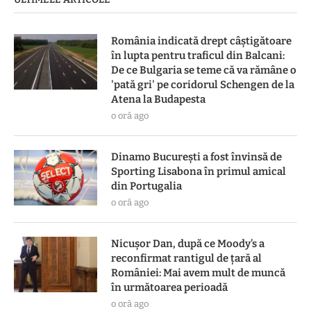
România indicată drept câștigătoare
în lupta pentru traficul din Balcani:
De ce Bulgaria se teme că va rămâne o
'pată gri' pe coridorul Schengen de la
Atena la Budapesta
o oră ago
Dinamo București a fost învinsă de
Sporting Lisabona în primul amical
din Portugalia
o oră ago
Nicușor Dan, după ce Moody’s a
reconfirmat rantigul de țară al
României: Mai avem mult de muncă
în următoarea perioadă
o oră ago