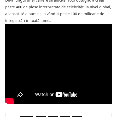
De-a lungul unei cariere strălucite, Toto Cutugno a creat
peste 400 de piese interpretate de celebrități la nivel global,
a lansat 18 albume și a vândut peste 100 de milioane de
înregistrări în toată lumea.