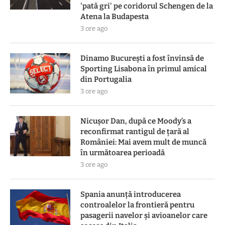
'pată gri' pe coridorul Schengen de la
Atena la Budapesta
3 ore ago
Dinamo București a fost învinsă de
Sporting Lisabona în primul amical
din Portugalia
3 ore ago
Nicușor Dan, după ce Moody’s a
reconfirmat rantigul de țară al
României: Mai avem mult de muncă
în următoarea perioadă
3 ore ago
Spania anunță introducerea
controalelor la frontieră pentru
pasagerii navelor și avioanelor care