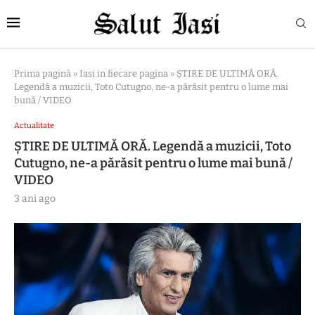
Prima pagină
»
Iasi in fiecare pagina
»
ȘTIRE DE ULTIMĂ ORĂ.
Legendă a muzicii, Toto Cutugno, ne-a părăsit pentru o lume mai
bună / VIDEO
Actualitate
ȘTIRE DE ULTIMĂ ORĂ. Legendă a muzicii, Toto
Cutugno, ne-a părăsit pentru o lume mai bună /
VIDEO
3 ani ago