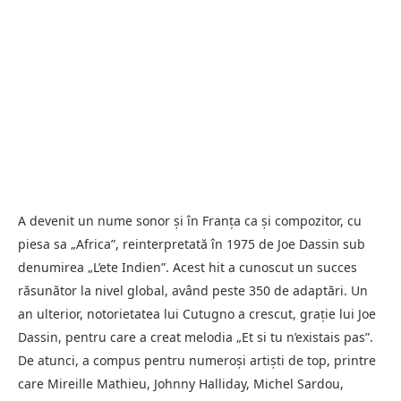
A devenit un nume sonor și în Franța ca și compozitor, cu
piesa sa „Africa”, reinterpretată în 1975 de Joe Dassin sub
denumirea „L’ete Indien”. Acest hit a cunoscut un succes
răsunător la nivel global, având peste 350 de adaptări. Un
an ulterior, notorietatea lui Cutugno a crescut, grație lui Joe
Dassin, pentru care a creat melodia „Et si tu n’existais pas”.
De atunci, a compus pentru numeroși artiști de top, printre
care Mireille Mathieu, Johnny Halliday, Michel Sardou,