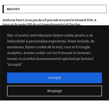
NOUTATI
Anthony Fauci, la un pas de a fi pus sub acuzare în Senatul SUA. A
invocat de peste 100 de ori Amendamentul al Cincilea
Site-ul nostru web folosește fișiere cookie pentru a vă
Intervenție de urgență în centrul Pașcaniului. Un șofer de taxi a fost
îmbunătăți și personaliza experiența. Poate include, de
resuscitat de echipajele medicale – FOTO
asemenea, fișiere cookie de la terți, cum ar fi Google
Analytics. Aceste cookie-uri vor fi stocate în browser,
Șeful Parlamentului iranian îl ironizează pe Trump și îl acuză de
numai cu acordul dumneavoastră apăsând pe butonul
'diplomație de teatru': 'Urmează un atac masiv… stați, nu, vor să
negocieze'
“Acceptă”.
Incendiu la o locuință din Boșteni, municipiul Pașcani. Intervenție a
Acceptă
pompierilor
Respinge
LINK-URI UTILE
Politica de confidențialitate