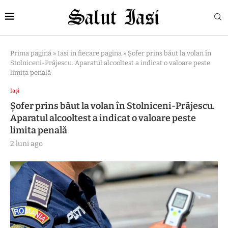
Prima pagină
»
Iasi in fiecare pagina
»
Șofer prins băut la volan în
Stolniceni-Prăjescu. Aparatul alcooltest a indicat o valoare peste
limita penală
Iași
Șofer prins băut la volan în Stolniceni-Prăjescu.
Aparatul alcooltest a indicat o valoare peste
limita penală
2 luni ago