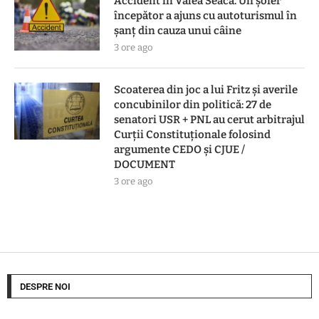
Accident în Valea Seacă. Un șofer
începător a ajuns cu autoturismul în
șanț din cauza unui câine
3 ore ago
Scoaterea din joc a lui Fritz și averile
concubinilor din politică: 27 de
senatori USR + PNL au cerut arbitrajul
Curții Constituționale folosind
argumente CEDO și CJUE /
DOCUMENT
3 ore ago
DESPRE NOI