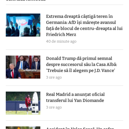
Extrema dreaptă câștigă teren în
Germania: AfD își mărește avansul
față de blocul de centru-dreapta al lui
Friedrich Merz
40 de minute ago
Donald Trump dă primul semnal
despre succesorul său la Casa Albă:
'Trebuie să îl alegem pe J.D. Vance'
3 ore ago
Real Madrid a anunțat oficial
transferul lui Yan Diomande
3 ore ago