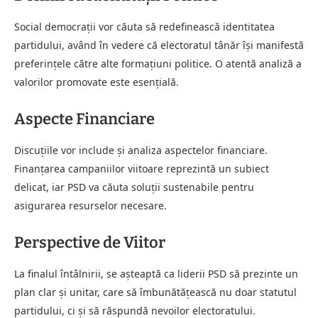
Social democrații vor căuta să redefinească identitatea
partidului, având în vedere că electoratul tânăr îşi manifestă
preferinţele către alte formațiuni politice. O atentă analiză a
valorilor promovate este esenţială.
Aspecte Financiare
Discuţiile vor include şi analiza aspectelor financiare.
Finanţarea campaniilor viitoare reprezintă un subiect
delicat, iar PSD va căuta soluţii sustenabile pentru
asigurarea resurselor necesare.
Perspective de Viitor
La finalul întâlnirii, se așteaptă ca liderii PSD să prezinte un
plan clar şi unitar, care să îmbunătăţească nu doar statutul
partidului, ci şi să răspundă nevoilor electoratului.