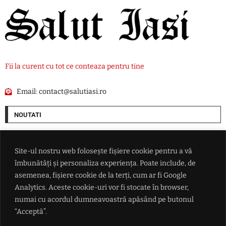
Fii la curent cu tot ce conteaza pentru tine
Email:
contact@salutiasi.ro
NOUTATI
Extrema dreaptă câștigă teren în Germania: AfD își mărește avansul
față de blocul de centru-dreapta al lui Friedrich Merz
Site-ul nostru web folosește fișiere cookie pentru a vă
îmbunătăți și personaliza experiența. Poate include, de
Donald Trump dă primul semnal despre succesorul său la Casa Albă:
asemenea, fișiere cookie de la terți, cum ar fi Google
'Trebuie să îl alegem pe J.D. Vance'
Analytics. Aceste cookie-uri vor fi stocate în browser,
numai cu acordul dumneavoastră apăsând pe butonul
Real Madrid a anunțat oficial transferul lui Yan Diomande
“Acceptă”.