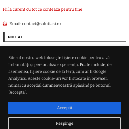
Fii la curent cu tot ce conteaza pentru tine
Email:
contact@salutiasi.ro
NOUTATI
Ucraina lovește două rafinării din Rusia într-un atac cu aproape 400 de
drone
Site-ul nostru web folosește fișiere cookie pentru a vă
îmbunătăți și personaliza experiența. Poate include, de
Președintele federației argentiniene a vorbit despre viitorul lui Lionel
asemenea, fișiere cookie de la terți, cum ar fi Google
Messi
Analytics. Aceste cookie-uri vor fi stocate în browser,
numai cu acordul dumneavoastră apăsând pe butonul
Petrișor Peiu trimite Curtea de Conturi peste Diana Buzoianu
“Acceptă”.
HARTĂ Caniculă în sudul țării, vânt puternic în zona de est și ploi
Acceptă
torențiale în centru: meteorologii au actualizat prognoza de vreme
Respinge
LINK-URI UTILE