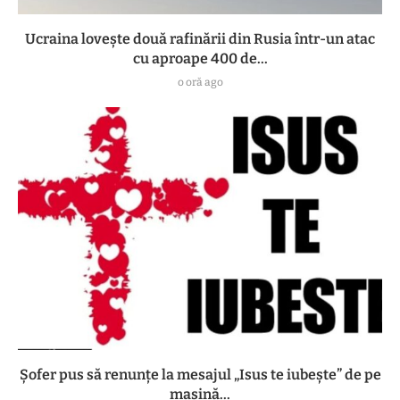
Ucraina lovește două rafinării din Rusia într-un atac
cu aproape 400 de...
o oră ago
Șofer pus să renunțe la mesajul „Isus te iubește” de pe
mașină...