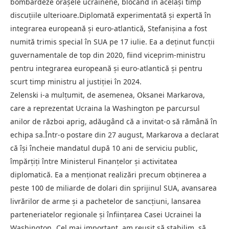
bombardeze orașele ucrainene, blocând în același timp
discuțiile ulterioare.Diplomată experimentată și expertă în
integrarea europeană și euro-atlantică, Stefanișina a fost
numită trimis special în SUA pe 17 iulie. Ea a deținut funcții
guvernamentale de top din 2020, fiind viceprim-ministru
pentru integrarea europeană și euro-atlantică și pentru
scurt timp ministru al justiției în 2024.
Zelenski i-a mulțumit, de asemenea, Oksanei Markarova,
care a reprezentat Ucraina la Washington pe parcursul
anilor de război aprig, adăugând că a invitat-o ​​să rămână în
echipa sa.Într-o postare din 27 august, Markarova a declarat
că își încheie mandatul după 10 ani de serviciu public,
împărțiți între Ministerul Finanțelor și activitatea
diplomatică. Ea a menționat realizări precum obținerea a
peste 100 de miliarde de dolari din sprijinul SUA, avansarea
livrărilor de arme și a pachetelor de sancțiuni, lansarea
parteneriatelor regionale și înființarea Casei Ucrainei la
Washington.„Cel mai important, am reușit să stabilim, să