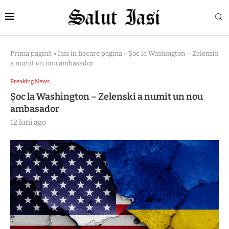
Prima pagină
»
Iasi in fiecare pagina
»
Șoc la Washington – Zelenski
a numit un nou ambasador
Breaking News
Șoc la Washington – Zelenski a numit un nou
ambasador
12 luni ago