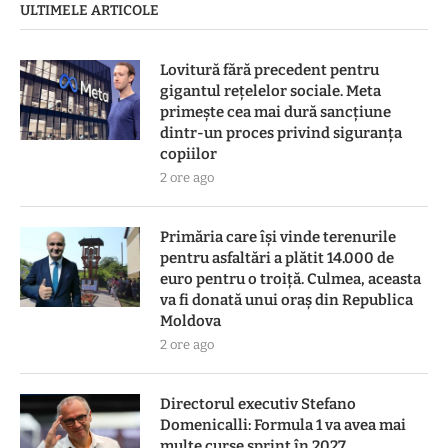
ULTIMELE ARTICOLE
Lovitură fără precedent pentru
gigantul rețelelor sociale. Meta
primește cea mai dură sancțiune
dintr-un proces privind siguranța
copiilor
2 ore ago
Primăria care își vinde terenurile
pentru asfaltări a plătit 14.000 de
euro pentru o troiță. Culmea, aceasta
va fi donată unui oraș din Republica
Moldova
2 ore ago
Directorul executiv Stefano
Domenicalli: Formula 1 va avea mai
multe curse sprint în 2027