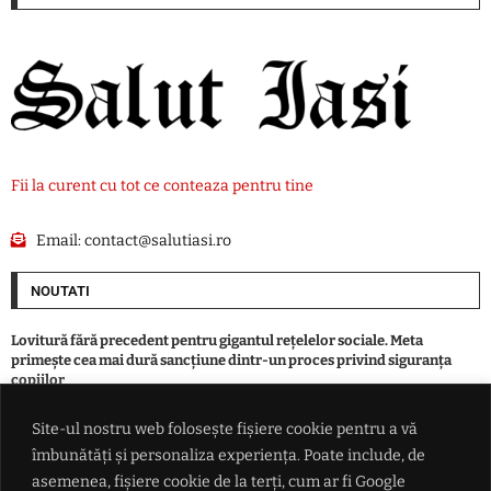
Fii la curent cu tot ce conteaza pentru tine
Email:
contact@salutiasi.ro
NOUTATI
Lovitură fără precedent pentru gigantul rețelelor sociale. Meta
primește cea mai dură sancțiune dintr-un proces privind siguranța
copiilor
Site-ul nostru web folosește fișiere cookie pentru a vă
Primăria care își vinde terenurile pentru asfaltări a plătit 14.000 de
îmbunătăți și personaliza experiența. Poate include, de
euro pentru o troiță. Culmea, aceasta va fi donată unui oraș din
Republica Moldova
asemenea, fișiere cookie de la terți, cum ar fi Google