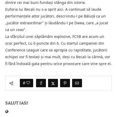
dintre cei mai buni fundași stânga din istorie.
Euforia lui Becali nu s-a oprit aici. A continuat să laude
performanțele altor jucători, descriindu-l pe Băluță ca un
„jucător extraordinar” și lăudându-l pe Dawa, care „a jucat
ca un ceas”.
La sfârșitul unei săptămâni explozive, FCSB are acum un
scor perfect, cu 6 puncte din 6. Cu startul campaniei din
Conference League care se apropie cu rapiditate, jucătorii
echipei vor fi testați și mai mult, deși cu Becali la cârmă, vor
fi fără îndoială gata pentru orice provocare care vine spre ei.
0
SALUT IASI