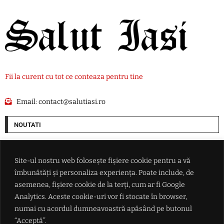
Fii la curent cu tot ce conteaza pentru tine
Email:
contact@salutiasi.ro
NOUTATI
'Când încerci să o omori meduza, nu moare' – O vietate de câțiva
milimetri pare să fi descoperit secretul nemuririi
Site-ul nostru web folosește fișiere cookie pentru a vă
îmbunătăți și personaliza experiența. Poate include, de
Marco Brenner a câștigat cea de-a 83-a ediţie a Turului Poloniei
asemenea, fișiere cookie de la terți, cum ar fi Google
Analytics. Aceste cookie-uri vor fi stocate în browser,
numai cu acordul dumneavoastră apăsând pe butonul
Favorit pentru Palatul Victoria, Alexandru Nazare evită răspunsul
direct: 'Discuțiile se poartă între partide'
“Acceptă”.