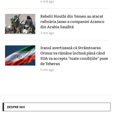
o oră ago
Rebelii Houthi din Yemen au atacat
rafinăria Jazan a companiei Aramco
din Arabia Saudită
3 ore ago
Iranul avertizează că Strâmtoarea
Ormuz va rămâne închisă până când
SUA va accepta "toate condiţiile" puse
de Teheran
5 ore ago
DESPRE NOI