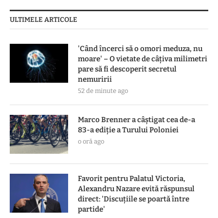
ULTIMELE ARTICOLE
'Când încerci să o omori meduza, nu
moare' – O vietate de câțiva milimetri
pare să fi descoperit secretul
nemuririi
52 de minute ago
Marco Brenner a câștigat cea de-a
83-a ediţie a Turului Poloniei
o oră ago
Favorit pentru Palatul Victoria,
Alexandru Nazare evită răspunsul
direct: 'Discuțiile se poartă între
partide'