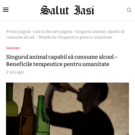
Prima pagină
»
Iasi in fiecare pagina
»
Singurul animal capabil să
consume alcool – Beneficile terapeutice pentru umanitate
Sănatate
Singurul animal capabil să consume alcool –
Beneficile terapeutice pentru umanitate
2 ani ago