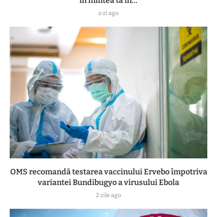
în mintea ta în...
o zi ago
OMS recomandă testarea vaccinului Ervebo împotriva
variantei Bundibugyo a virusului Ebola
2 zile ago