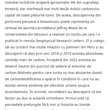
mondial turbăriile acoperă aproximativ 3% din suprafața
terestră, dar stochează mai mult decât dublul carbonului
captat de toate pădurile lumii. De aceea, descoperirea din
porțiunea peruană a Amazonului poate reprezenta un
semnal de alarmă.Cercetătorul Jeffrey Wood de la
Universitatea din Missouri a realizat un studiu pe care l-a
publicat în revista Geophysical Research Letters. El și colegii
săi au urmărit mai multe mlaștini cu palmieri din Peru și au
descoperit că deși prin anii 2018 și 2019 acestea absorbeau
cantități mari de carbon, începând din 2022 acestea au
devenit neutre din punctul de vedere al emisiilor de
carbon.Motivele pentru care turba nu mai absoarbe dioxid
de carbonModificarea a apărut în condițiile în care nu au
existat semne evidente ale efectelor umane asupra
ecosistemului. În schimb, cercetătorii au descoperit că doi
factori au dus la această schimbare. Primul este că
perioadele prelungite fără nori și însorite au limitat