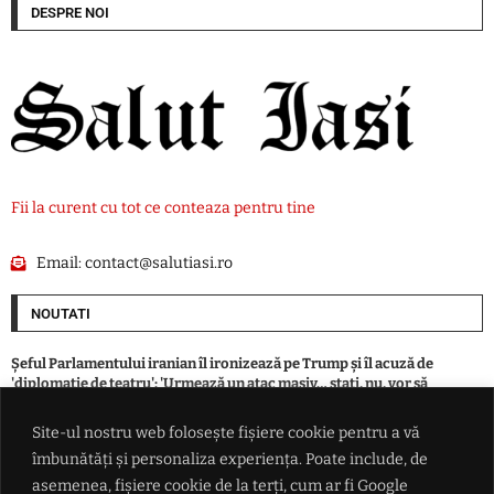
DESPRE NOI
Fii la curent cu tot ce conteaza pentru tine
Email:
contact@salutiasi.ro
NOUTATI
Șeful Parlamentului iranian îl ironizează pe Trump și îl acuză de
'diplomație de teatru': 'Urmează un atac masiv… stați, nu, vor să
negocieze'
Site-ul nostru web folosește fișiere cookie pentru a vă
îmbunătăți și personaliza experiența. Poate include, de
Incendiu la o locuință din Boșteni, municipiul Pașcani. Intervenție a
pompierilor
asemenea, fișiere cookie de la terți, cum ar fi Google