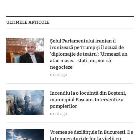
ULTIMELE ARTICOLE
Șeful Parlamentului iranian îl
ironizează pe Trump și îl acuză de
'diplomație de teatru': 'Urmează un
atac masiv… stați, nu, vor să
negocieze'
o oră ago
Incendiu la o locuință din Boșteni,
municipiul Pașcani. Intervenție a
pompierilor
o oră ago
Vremea se dezlănțuie în București. De
la temperaturi de foc la vijelii cu