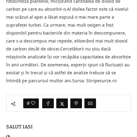
fotosinteza plantelor, micșorând cantitatea de dioxid de
carbon pe care au absorbit-o.Al doilea factor este că nivelul
mai scăzut al apei a lăsat expusă o mai mare parte a
suprafeței turbei. Ca urmare, mai mult oxigen a fost
disponibil pentru bacteriile din materia în descompunere,
care s-a descompus mai repede, eliberând mai mult dioxid
de carbon decât de obicei.Cercetătorii nu știu dacă
mlaștinile analizate își vor recăpăta capacitatea de absorbție
în anii următori. De asemenea, experții spun că fluctuații au
existat și în trecut și că astfel de analize trebuie să se
întindă pe parcursul multor ani.Sursa: Stiripesurse.ro
0
SALUT IASI