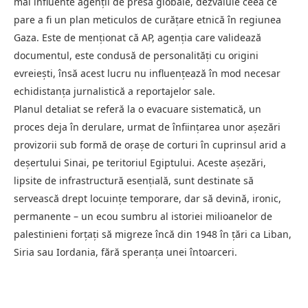
mai influente agenții de presă globale, dezvăluie ceea ce
pare a fi un plan meticulos de curățare etnică în regiunea
Gaza. Este de menționat că AP, agenția care validează
documentul, este condusă de personalități cu origini
evreiești, însă acest lucru nu influențează în mod necesar
echidistanța jurnalistică a reportajelor sale.
Planul detaliat se referă la o evacuare sistematică, un
proces deja în derulare, urmat de înființarea unor așezări
provizorii sub formă de orașe de corturi în cuprinsul arid a
deșertului Sinai, pe teritoriul Egiptului. Aceste așezări,
lipsite de infrastructură esențială, sunt destinate să
servească drept locuințe temporare, dar să devină, ironic,
permanente – un ecou sumbru al istoriei milioanelor de
palestinieni forțați să migreze încă din 1948 în țări ca Liban,
Siria sau Iordania, fără speranța unei întoarceri.