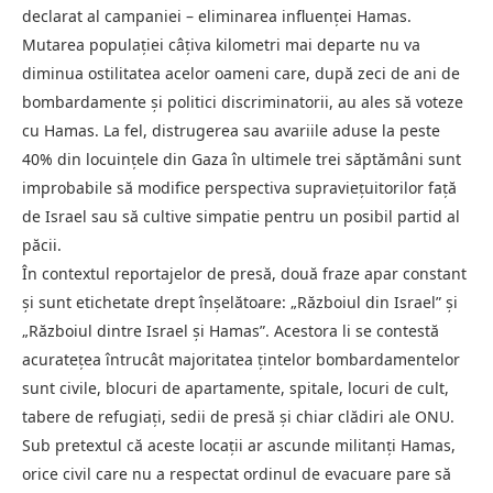
declarat al campaniei – eliminarea influenței Hamas.
Mutarea populației câțiva kilometri mai departe nu va
diminua ostilitatea acelor oameni care, după zeci de ani de
bombardamente și politici discriminatorii, au ales să voteze
cu Hamas. La fel, distrugerea sau avariile aduse la peste
40% din locuințele din Gaza în ultimele trei săptămâni sunt
improbabile să modifice perspectiva supraviețuitorilor față
de Israel sau să cultive simpatie pentru un posibil partid al
păcii.
În contextul reportajelor de presă, două fraze apar constant
și sunt etichetate drept înșelătoare: „Războiul din Israel” și
„Războiul dintre Israel și Hamas”. Acestora li se contestă
acuratețea întrucât majoritatea țintelor bombardamentelor
sunt civile, blocuri de apartamente, spitale, locuri de cult,
tabere de refugiați, sedii de presă și chiar clădiri ale ONU.
Sub pretextul că aceste locații ar ascunde militanți Hamas,
orice civil care nu a respectat ordinul de evacuare pare să