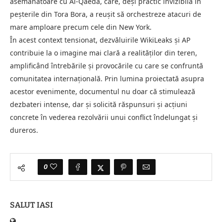
asemănătoare cu Al-Qaeda, care, deși practic invizibilă în
peșterile din Tora Bora, a reușit să orchestreze atacuri de
mare amploare precum cele din New York.
În acest context tensionat, dezvăluirile WikiLeaks și AP
contribuie la o imagine mai clară a realităților din teren,
amplificând întrebările și provocările cu care se confruntă
comunitatea internațională. Prin lumina proiectată asupra
acestor evenimente, documentul nu doar că stimulează
dezbateri intense, dar și solicită răspunsuri și acțiuni
concrete în vederea rezolvării unui conflict îndelungat și
dureros.
0
SALUT IASI