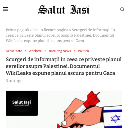
Prima pagină
»
Iasi in fiecare pagina
»
Scurgeri de informații în
ceea ce privește planul evreilor asupra Palestinei. Documentul
WikiLeaks expune planul ascuns pentru Gaza
Actualitate
Anchete
Breaking News
Politică
Scurgeri de informații în ceea ce privește planul
evreilor asupra Palestinei. Documentul
WikiLeaks expune planul ascuns pentru Gaza
3 ani ago