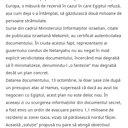
Europa, o măsură de rezervă în cazul în care Egiptul refuză,
așa cum deja s-a întâmplat, să găzduiască două milioane de
persoane strămutate.
Surse din cadrul Ministerului Informațiilor israelian, citate
de publicația israeliană Mekomit, au certificat autenticitatea
documentului. În ciuda acestui fapt, reprezentanți ai
guvernului condus de Netanyahu nu au negat în mod
explicit veridicitatea documentului, încercând mai degrabă
să îl minimalizeze, denumindu-l „o fantezie” mai degrabă
decât un plan concret.
Datarea documentului, 13 octombrie, la doar șase zile după
un presupus atac al Hamas, sugerează că dacă au avut loc
negocieri cu Egiptul, acest plan nu este deloc nou. În
aceeași zi cu scurgerea informațiilor din documentul secret,
a fost emis un ordin de evacuare pentru 1,1 milioane de
rezidenți ai zonei Gaza, vizați să părăsească nordul fâșiei.
Această „soluție” propusă nu pare să atingă obiectivul