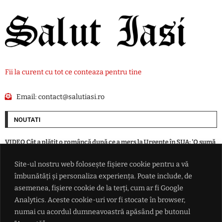
Fii la curent cu tot ce conteaza pentru tine
Email:
contact@salutiasi.ro
NOUTATI
VIDEO Cât a plătit o româncă după ce a mers la Urgențe în SUA: 'O sumă
din aia nebună? Exact așa va fi'
Site-ul nostru web folosește fișiere cookie pentru a vă
îmbunătăți și personaliza experiența. Poate include, de
Rradar de securitate instalat la aeroportul din Leipzig, după incidentul
cu drona încărcată cu explozibil
asemenea, fișiere cookie de la terți, cum ar fi Google
Analytics. Aceste cookie-uri vor fi stocate în browser,
numai cu acordul dumneavoastră apăsând pe butonul
SUA alocă 3 miliarde de dolari pentru minerale critice. Finanțare