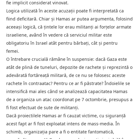
fie implicit considerat vinovat.
Logica utilizată în aceste acuzații poate fi interpretată ca
fiind deficitară. Chiar și Hamas ar putea argumenta, folosind
aceeași logică, că țintele lor erau militanți ai forțelor armate
israeliene, având în vedere că serviciul militar este
obligatoriu în Israel atât pentru bărbați, cât și pentru
femei.
O întrebare crucială rămâne în suspensie: dacă Gaza este
atât de plină de tuneluri, depozite de rachete și reprezintă o
adevărată fortăreață militară, de ce nu se folosesc aceste
rachete în contraatac? Pentru ce ar fi păstrate? Îndoielile se
intensifică mai ales când se analizează capacitatea Hamas
de a organiza un atac coordonat pe 7 octombrie, presupus a
fi fost efectuat de sute de militanți.
Dacă proiectilele Hamas ar fi cauzat victime, cu siguranță
acest fapt ar fi fost exploatat intens de mass-media. În
schimb, organizația pare a fi o entitate fantomatică,