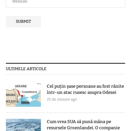
ULTIMELE ARTICOLE
Cel puțin șase persoane au fost rănite
într-un atac rusesc asupra Odesei
25 de minute ago
Cum vrea SUA să pună mâna pe
resursele Groenlandei. O companie