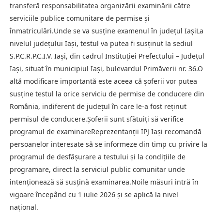
transferă responsabilitatea organizării examinării către
serviciile publice comunitare de permise și
înmatriculări.Unde se va susține examenul în județul IașiLa
nivelul județului Iași, testul va putea fi susținut la sediul
S.P.C.R.P.C.I.V. Iași, din cadrul Instituției Prefectului – Județul
Iași, situat în municipiul Iași, bulevardul Primăverii nr. 36.O
altă modificare importantă este aceea că șoferii vor putea
susține testul la orice serviciu de permise de conducere din
România, indiferent de județul în care le-a fost reținut
permisul de conducere.Șoferii sunt sfătuiți să verifice
programul de examinareReprezentanții IPJ Iași recomandă
persoanelor interesate să se informeze din timp cu privire la
programul de desfășurare a testului și la condițiile de
programare, direct la serviciul public comunitar unde
intenționează să susțină examinarea.Noile măsuri intră în
vigoare începând cu 1 iulie 2026 și se aplică la nivel
național.