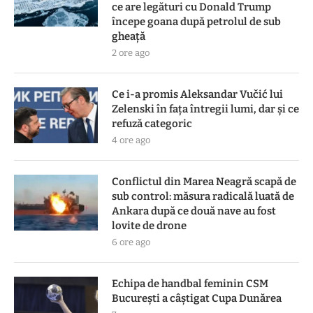
ce are legături cu Donald Trump
începe goana după petrolul de sub
gheață
2 ore ago
Ce i-a promis Aleksandar Vučić lui
Zelenski în fața întregii lumi, dar și ce
refuză categoric
4 ore ago
Conflictul din Marea Neagră scapă de
sub control: măsura radicală luată de
Ankara după ce două nave au fost
lovite de drone
6 ore ago
Echipa de handbal feminin CSM
Bucureşti a câştigat Cupa Dunărea