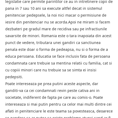
legislatie care permite parintilor ce au in intretinere copii de
pana in 7 sau 10 ani sa execute altfel decat in sistemul
penitenciar pedepsele, la noi nici macar o permisiune de
iesire din penitenciar nu se acorda.Apoi ne miram si facem
dezbateri pe gradul mare de recidiva sau pe infractiunile
savarsite de minori. Romania este o tara inapoiata din acest
punct de vedere, tributara unei gandiri ca sanctiunea
penala este doar o forma de pedeapsa, nu si o forma de a
educa persoana. Educatia se face inclusiv fata de persoana
condamnata care trebuie sa mentina relatii cu familia, cat si
cu copiii minori care nu trebuie sa se simta ei insisi
pedepsiti.
Poate intereseaza pe prea putini aceste aspecte, dar
ganditi-va ca cei condamnati revin peste cativa ani in
societate, indiferent de fapta pe care au comis-o. Poate
intereseaza si mai putin pentru ca celor mai multi dintre cei
aflati in penitenciare le este teama sa povesteasca, deoarece
se gandesc ca ar putea sa existe probleme atunci cand ar fi