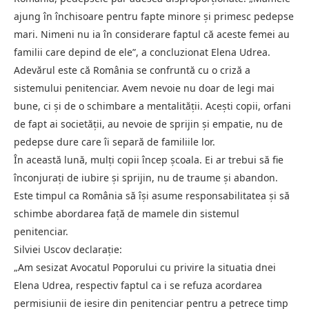
ajung în închisoare pentru fapte minore și primesc pedepse
mari. Nimeni nu ia în considerare faptul că aceste femei au
familii care depind de ele”, a concluzionat Elena Udrea.
Adevărul este că România se confruntă cu o criză a
sistemului penitenciar. Avem nevoie nu doar de legi mai
bune, ci și de o schimbare a mentalității. Acești copii, orfani
de fapt ai societății, au nevoie de sprijin și empatie, nu de
pedepse dure care îi separă de familiile lor.
În această lună, mulți copii încep școala. Ei ar trebui să fie
înconjurați de iubire și sprijin, nu de traume și abandon.
Este timpul ca România să își asume responsabilitatea și să
schimbe abordarea față de mamele din sistemul
penitenciar.
Silviei Uscov declarație:
„Am sesizat Avocatul Poporului cu privire la situatia dnei
Elena Udrea, respectiv faptul ca i se refuza acordarea
permisiunii de iesire din penitenciar pentru a petrece timp