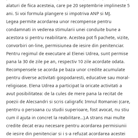
alaturi de fiica acesteia, care pe 20 septembrie implineste 5
ani. Si voi formula plangere si impotriva ANP si MJ.
Legea permite acordarea unor recompense pentru
condamnati in vederea stimularii unei conduite bune a
acestora si pentru reabilitare. Acestea pot fi pachete, vizite,
convorbiri on-line, permisiunea de iesire din penitenciar.
Pentru regimul de executare al Elenei Udrea, sunt permise
pana la 30 de zile pe an, respectiv 10 zile acordate odata.
Recompensele se acorda pe baza unor credite acumulate
pentru diverse activitati gospodaresti, educative sau moral-
religioase. Elena Udrea a participat la oricate activitati a
avut posibilitatea: de la cules de mere pana la recitat de
poezii de Alecsandri si scris caligrafic Imnul Romaniei (care,
pentru o persoana cu studii superioare, fost avocat, nu stiu
cum il ajuta in concret la reabilitare…).A strans mai multe
credite decat erau necesare pentru acordarea permisiunii
de iesire din penitenciar si i s-a refuzat acordarea acestei