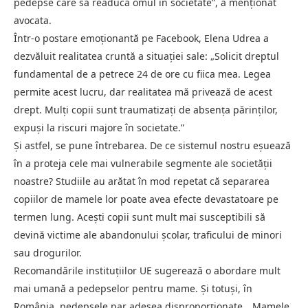
pedepse care să readucă omul în societate”, a menționat
avocata.
Într-o postare emoționantă pe Facebook, Elena Udrea a
dezvăluit realitatea cruntă a situației sale: „Solicit dreptul
fundamental de a petrece 24 de ore cu fiica mea. Legea
permite acest lucru, dar realitatea mă privează de acest
drept. Mulți copii sunt traumatizați de absența părinților,
expuși la riscuri majore în societate.”
Și astfel, se pune întrebarea. De ce sistemul nostru eșuează
în a proteja cele mai vulnerabile segmente ale societății
noastre? Studiile au arătat în mod repetat că separarea
copiilor de mamele lor poate avea efecte devastatoare pe
termen lung. Acești copii sunt mult mai susceptibili să
devină victime ale abandonului școlar, traficului de minori
sau drogurilor.
Recomandările instituțiilor UE sugerează o abordare mult
mai umană a pedepselor pentru mame. Și totuși, în
România, pedepsele par adesea disproporționate. „Mamele