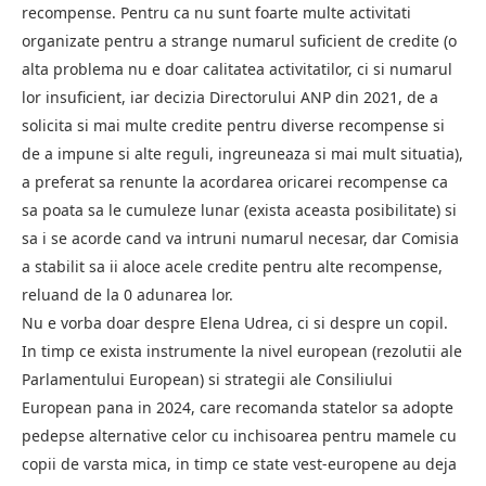
recompense. Pentru ca nu sunt foarte multe activitati
organizate pentru a strange numarul suficient de credite (o
alta problema nu e doar calitatea activitatilor, ci si numarul
lor insuficient, iar decizia Directorului ANP din 2021, de a
solicita si mai multe credite pentru diverse recompense si
de a impune si alte reguli, ingreuneaza si mai mult situatia),
a preferat sa renunte la acordarea oricarei recompense ca
sa poata sa le cumuleze lunar (exista aceasta posibilitate) si
sa i se acorde cand va intruni numarul necesar, dar Comisia
a stabilit sa ii aloce acele credite pentru alte recompense,
reluand de la 0 adunarea lor.
Nu e vorba doar despre Elena Udrea, ci si despre un copil.
In timp ce exista instrumente la nivel european (rezolutii ale
Parlamentului European) si strategii ale Consiliului
European pana in 2024, care recomanda statelor sa adopte
pedepse alternative celor cu inchisoarea pentru mamele cu
copii de varsta mica, in timp ce state vest-europene au deja