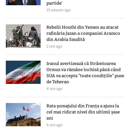
partide'
13 minute ago
Rebelii Houthi din Yemen au atacat
rafinăria Jazan a companiei Aramco
din Arabia Saudită
2 ore ago
Iranul avertizează că Strâmtoarea
Ormuz va rămâne închisă până când
SUA va accepta "toate condiţiile" puse
de Teheran
4 ore ago
Rata șomajului din Franța a ajuns la
cel mai ridicat nivel din ultimii șase
ani
6 ore ago