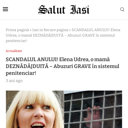
Prima pagină
»
Iasi in fiecare pagina
»
SCANDALUL ANULUI! Elena
Udrea, o mamă DEZNĂDĂJDUITĂ – Abuzuri GRAVE în sistemul
penitenciar!
Actualitate
SCANDALUL ANULUI! Elena Udrea, o mamă
DEZNĂDĂJDUITĂ – Abuzuri GRAVE în sistemul
penitenciar!
3 ani ago