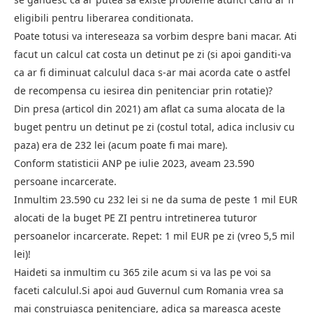
eligibili pentru liberarea conditionata.
Poate totusi va intereseaza sa vorbim despre bani macar. Ati
facut un calcul cat costa un detinut pe zi (si apoi ganditi-va
ca ar fi diminuat calculul daca s-ar mai acorda cate o astfel
de recompensa cu iesirea din penitenciar prin rotatie)?
Din presa (articol din 2021) am aflat ca suma alocata de la
buget pentru un detinut pe zi (costul total, adica inclusiv cu
paza) era de 232 lei (acum poate fi mai mare).
Conform statisticii ANP pe iulie 2023, aveam 23.590
persoane incarcerate.
Inmultim 23.590 cu 232 lei si ne da suma de peste 1 mil EUR
alocati de la buget PE ZI pentru intretinerea tuturor
persoanelor incarcerate. Repet: 1 mil EUR pe zi (vreo 5,5 mil
lei)!
Haideti sa inmultim cu 365 zile acum si va las pe voi sa
faceti calculul.Si apoi aud Guvernul cum Romania vrea sa
mai construiasca penitenciare, adica sa mareasca aceste