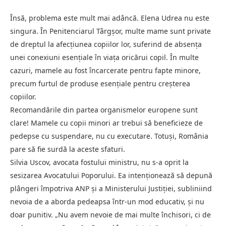
Însă, problema este mult mai adâncă. Elena Udrea nu este
singura. În Penitenciarul Târgșor, multe mame sunt private
de dreptul la afecțiunea copiilor lor, suferind de absența
unei conexiuni esențiale în viața oricărui copil. În multe
cazuri, mamele au fost încarcerate pentru fapte minore,
precum furtul de produse esențiale pentru creșterea
copiilor.
Recomandările din partea organismelor europene sunt
clare! Mamele cu copii minori ar trebui să beneficieze de
pedepse cu suspendare, nu cu executare. Totuși, România
pare să fie surdă la aceste sfaturi.
Silvia Uscov, avocata fostului ministru, nu s-a oprit la
sesizarea Avocatului Poporului. Ea intenționează să depună
plângeri împotriva ANP și a Ministerului Justiției, subliniind
nevoia de a aborda pedeapsa într-un mod educativ, și nu
doar punitiv. „Nu avem nevoie de mai multe închisori, ci de