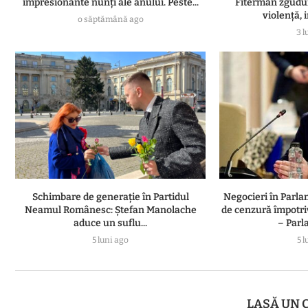
impresionante nunți ale anului. Peste...
Fiterman zgudui
violență, i
o săptămână ago
3 l
Schimbare de generație în Partidul
Negocieri în Parl
Neamul Românesc: Ștefan Manolache
de cenzură împotri
aduce un suflu...
– Parl
5 luni ago
5 l
LASĂ UN 