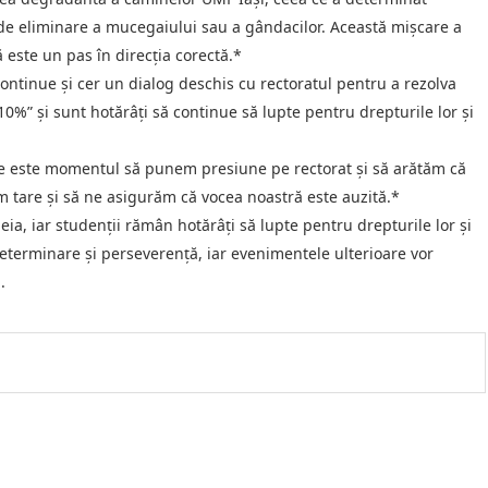
 de eliminare a mucegaiului sau a gândacilor. Această mișcare a
 este un pas în direcția corectă.*
ntinue și cer un dialog deschis cu rectoratul pentru a rezolva
0%” și sunt hotărâți să continue să lupte pentru drepturile lor și
ce este momentul să punem presiune pe rectorat și să arătăm că
ăm tare și să ne asigurăm că vocea noastră este auzită.*
eia, iar studenții rămân hotărâți să lupte pentru drepturile lor și
eterminare și perseverență, iar evenimentele ulterioare vor
.