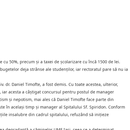
 cu 50%, precum și a taxei de școlarizare cu încă 1500 de lei.
ugetelor deja strânse ale studenților, iar rectoratul pare să nu ia
v. dr. Daniel Timofte, a fost demis. Cu toate acestea, ulterior,
al, iar acesta a câștigat concursul pentru postul de manager
tism și nepotism, mai ales că Daniel Timofte face parte din
ste în același timp și manager al Spitalului Sf. Spiridon. Conform
țiile insalubre din cadrul spitalului, refuzând să inițieze
tarea degradantă a căminelor UMF Iași, ceea ce a determinat