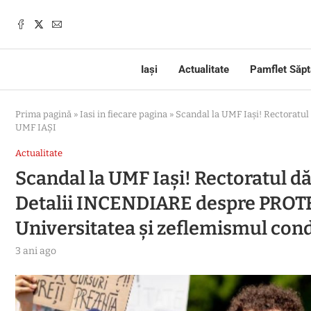
Iași
Actualitate
Pamflet Săp
Prima pagină
»
Iasi in fiecare pagina
»
Scandal la UMF Iași! Rectorat
UMF IAȘI
Actualitate
Scandal la UMF Iași! Rectoratul d
Detalii INCENDIARE despre PRO
Universitatea și zeflemismul con
3 ani ago