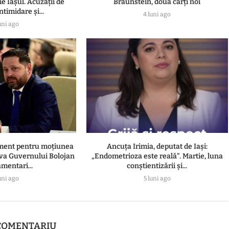
e Iașul. Acuzații de
Braunstein, două cărți noi
ntimidare și...
4 luni ago
uni ago
ament pentru moțiunea
Ancuța Irimia, deputat de Iași:
va Guvernului Bolojan
„Endometrioza este reală”. Martie, luna
amentari...
conștientizării și...
uni ago
5 luni ago
COMENTARIU