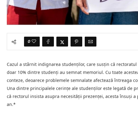
0
Cazul a stârnit indignarea studenților, care susțin că rectorat
doar 10% dintre studenți au semnat memoriul. Cu toate acestea,
conteze, deoarece problemele semnalate afectează întreaga co
Una dintre principalele cerințe ale studenților este legată de p
că rectorul insista asupra necesității prezenței, acesta însuși a
an.*