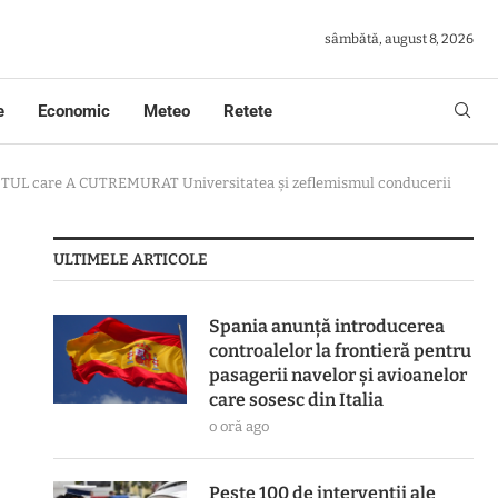
sâmbătă, august 8, 2026
e
Economic
Meteo
Retete
ESTUL care A CUTREMURAT Universitatea și zeflemismul conducerii
ULTIMELE ARTICOLE
Spania anunță introducerea
controalelor la frontieră pentru
pasagerii navelor și avioanelor
care sosesc din Italia
o oră ago
Peste 100 de intervenții ale