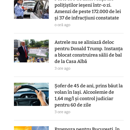
polițiștilor ieșeni într-o zi.
Amenzi de peste 172.000 de lei
și 37 de infracțiuni constatate
o oră ago
Astrele nu se aliniază deloc
pentru Donald Trump. Instanța
a blocat construirea sălii de bal
de la Casa Albă
3 ore ago
Șofer de 45 de ani, prins băut la
volan în Iași. Alcoolemie de
1,64 mg/l și control judiciar
pentru 60 de zile
3 ore ago
Prognoza pentru București, în