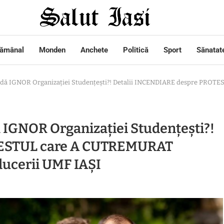
tămânal
Monden
Anchete
Politică
Sport
Sănatat
ul dă IGNOR Organizației Studențești?! Detalii INCENDIARE despre PROT
ă IGNOR Organizației Studențești?!
TESTUL care A CUTREMURAT
ducerii UMF IAȘI