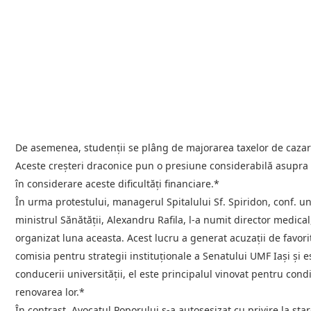
De asemenea, studenții se plâng de majorarea taxelor de cazare
Aceste creșteri draconice pun o presiune considerabilă asupra b
în considerare aceste dificultăți financiare.*
În urma protestului, managerul Spitalului Sf. Spiridon, conf. uni
ministrul Sănătății, Alexandru Rafila, l-a numit director medic
organizat luna aceasta. Acest lucru a generat acuzații de favori
comisia pentru strategii instituționale a Senatului UMF Iași și e
conducerii universității, el este principalul vinovat pentru condi
renovarea lor.*
În contrast, Avocatul Poporului s-a autosesizat cu privire la s