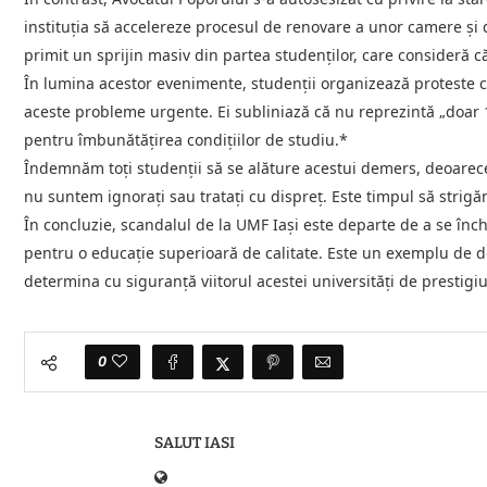
instituția să accelereze procesul de renovare a unor camere și
primit un sprijin masiv din partea studenților, care consideră că
În lumina acestor evenimente, studenții organizează proteste co
aceste probleme urgente. Ei subliniază că nu reprezintă „doar 1
pentru îmbunătățirea condițiilor de studiu.*
Îndemnăm toți studenții să se alăture acestui demers, deoare
nu suntem ignorați sau tratați cu dispreț. Este timpul să strig
În concluzie, scandalul de la UMF Iași este departe de a se înch
pentru o educație superioară de calitate. Este un exemplu de d
determina cu siguranță viitorul acestei universități de prestigiu
0
SALUT IASI