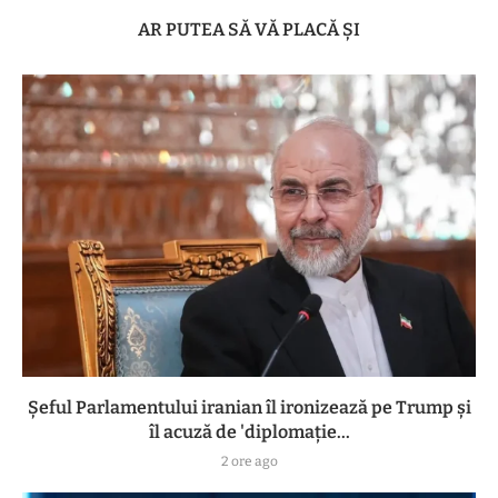
AR PUTEA SĂ VĂ PLACĂ ȘI
Șeful Parlamentului iranian îl ironizează pe Trump și
îl acuză de 'diplomație...
2 ore ago