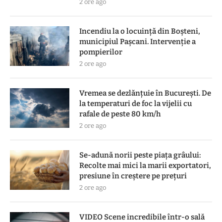
2 ore ago
Incendiu la o locuință din Boșteni,
municipiul Pașcani. Intervenție a
pompierilor
2 ore ago
Vremea se dezlănțuie în București. De
la temperaturi de foc la vijelii cu
rafale de peste 80 km/h
2 ore ago
Se-adună norii peste piața grâului:
Recolte mai mici la marii exportatori,
presiune în creștere pe prețuri
2 ore ago
VIDEO Scene incredibile într-o sală