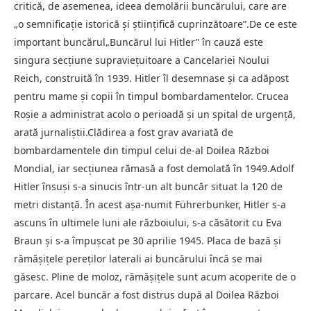
critică, de asemenea, ideea demolării buncărului, care are
„o semnificație istorică și științifică cuprinzătoare”.De ce este
important buncărul„Buncărul lui Hitler” în cauză este
singura secțiune supraviețuitoare a Cancelariei Noului
Reich, construită în 1939. Hitler îl desemnase și ca adăpost
pentru mame și copii în timpul bombardamentelor. Crucea
Roșie a administrat acolo o perioadă și un spital de urgență,
arată jurnaliștii.Clădirea a fost grav avariată de
bombardamentele din timpul celui de-al Doilea Război
Mondial, iar secțiunea rămasă a fost demolată în 1949.Adolf
Hitler însuși s-a sinucis într-un alt buncăr situat la 120 de
metri distanță. În acest așa-numit Führerbunker, Hitler s-a
ascuns în ultimele luni ale războiului, s-a căsătorit cu Eva
Braun și s-a împușcat pe 30 aprilie 1945. Placa de bază și
rămășițele pereților laterali ai buncărului încă se mai
găsesc. Pline de moloz, rămășițele sunt acum acoperite de o
parcare. Acel buncăr a fost distrus după al Doilea Război