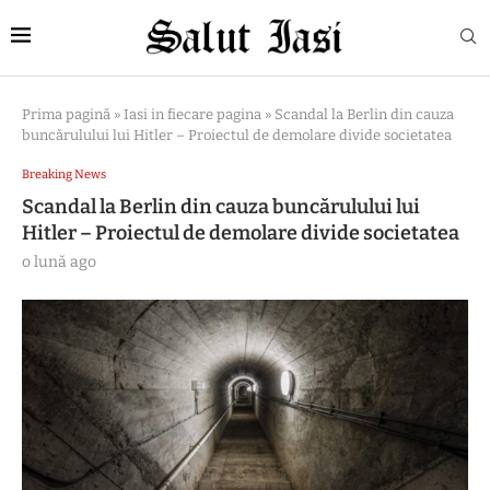
Prima pagină
»
Iasi in fiecare pagina
»
Scandal la Berlin din cauza
buncărulului lui Hitler – Proiectul de demolare divide societatea
Breaking News
Scandal la Berlin din cauza buncărulului lui
Hitler – Proiectul de demolare divide societatea
o lună ago