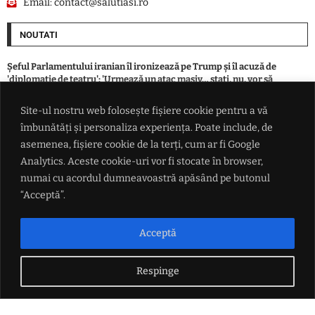
Email:
contact@salutiasi.ro
NOUTATI
Șeful Parlamentului iranian îl ironizează pe Trump și îl acuză de
'diplomație de teatru': 'Urmează un atac masiv… stați, nu, vor să
negocieze'
Site-ul nostru web folosește fișiere cookie pentru a vă
îmbunătăți și personaliza experiența. Poate include, de
Incendiu la o locuință din Boșteni, municipiul Pașcani. Intervenție a
pompierilor
asemenea, fișiere cookie de la terți, cum ar fi Google
Analytics. Aceste cookie-uri vor fi stocate în browser,
numai cu acordul dumneavoastră apăsând pe butonul
Vremea se dezlănțuie în București. De la temperaturi de foc la vijelii cu
rafale de peste 80 km/h
“Acceptă”.
Se-adună norii peste piața grâului: Recolte mai mici la marii
Acceptă
exportatori, presiune în creștere pe prețuri
Respinge
LINK-URI UTILE
Politica de confidențialitate