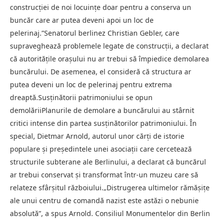
construcției de noi locuințe doar pentru a conserva un
buncăr care ar putea deveni apoi un loc de
pelerinaj.”Senatorul berlinez Christian Gebler, care
supraveghează problemele legate de construcții, a declarat
că autoritățile orașului nu ar trebui să împiedice demolarea
buncărului. De asemenea, el consideră că structura ar
putea deveni un loc de pelerinaj pentru extrema
dreaptă.Susținătorii patrimoniului se opun
demolăriiPlanurile de demolare a buncărului au stârnit
critici intense din partea susținătorilor patrimoniului. În
special, Dietmar Arnold, autorul unor cărți de istorie
populare și președintele unei asociații care cercetează
structurile subterane ale Berlinului, a declarat că buncărul
ar trebui conservat și transformat într-un muzeu care să
relateze sfârșitul războiului.„Distrugerea ultimelor rămășițe
ale unui centru de comandă nazist este astăzi o nebunie
absolută”, a spus Arnold. Consiliul Monumentelor din Berlin