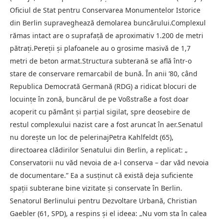
Oficiul de Stat pentru Conservarea Monumentelor Istorice
din Berlin supraveghează demolarea buncărului.Complexul
rămas intact are o suprafață de aproximativ 1.200 de metri
pătrați.Pereții și plafoanele au o grosime masivă de 1,7
metri de beton armat.Structura subterană se află într-o
stare de conservare remarcabil de bună. În anii ’80, când
Republica Democrată Germană (RDG) a ridicat blocuri de
locuințe în zonă, buncărul de pe Voßstraße a fost doar
acoperit cu pământ și parțial sigilat, spre deosebire de
restul complexului nazist care a fost aruncat în aer.Senatul
nu dorește un loc de pelerinajPetra Kahlfeldt (65),
directoarea clădirilor Senatului din Berlin, a replicat: „
Conservatorii nu văd nevoia de a-l conserva – dar văd nevoia
de documentare.” Ea a susținut că există deja suficiente
spații subterane bine vizitate și conservate în Berlin.
Senatorul Berlinului pentru Dezvoltare Urbană, Christian
Gaebler (61, SPD), a respins și el ideea: „Nu vom sta în calea