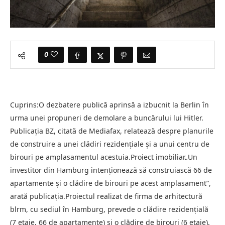
0
Cuprins:O dezbatere publică aprinsă a izbucnit la Berlin în
urma unei propuneri de demolare a buncărului lui Hitler.
Publicația BZ, citată de Mediafax, relatează despre planurile
de construire a unei clădiri rezidențiale și a unui centru de
birouri pe amplasamentul acestuia.Proiect imobiliar„Un
investitor din Hamburg intenționează să construiască 66 de
apartamente și o clădire de birouri pe acest amplasament”,
arată publicația.Proiectul realizat de firma de arhitectură
blrm, cu sediul în Hamburg, prevede o clădire rezidențială
(7 etaje, 66 de apartamente) și o clădire de birouri (6 etaje).