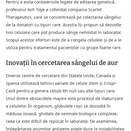
Pentru a evita contoversiile legate de editarea genetică,
profesorul Ash Toye a cofondat compania Scarlet
Therapeutics, care se concentrează pe colectarea sângelui
de la donatori cu tipuri rare. Aceștia își propun să dezvolte
linii celulare care pot produce sânge nelimitat în laborator.
Scopul acestor eforturi este de a congela celulele și de a le
utiliza pentru tratamentul pacienților cu grupe foarte rare.
Inovații în cercetarea sângelui de aur
Diverse centre de cercetare din Statele Unite, Canada și
Spania utilizează tehnici variate de celule stem și Crispr-
Cas9 pentru a genera celule Rh null sau alte tipuri rare.
Unul dintre obstacolele majore este procesul de maturizare
a celulelor. În organism, globulele roșii se dezvoltă în
măduva osoasă, ghidate de semnale biologice complexe,
ceea ce este dificil de replicat în laborator. De asemenea,
îndepărtarea anumitor antigene poate duce la instabilitatea