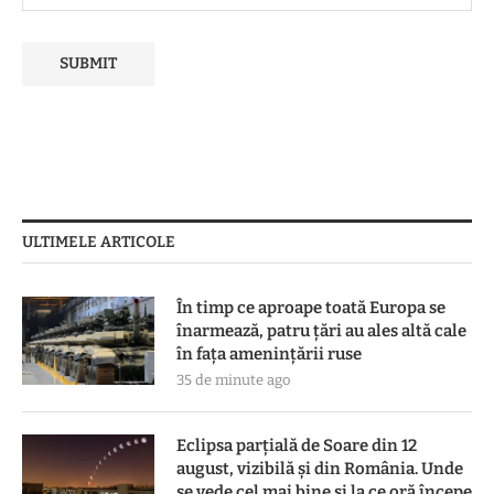
ULTIMELE ARTICOLE
În timp ce aproape toată Europa se
înarmează, patru ţări au ales altă cale
în faţa ameninţării ruse
35 de minute ago
Eclipsa parțială de Soare din 12
august, vizibilă și din România. Unde
se vede cel mai bine și la ce oră începe