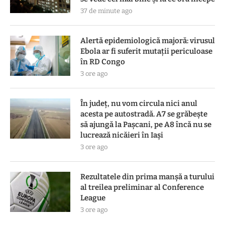
37 de minute ago
Alertă epidemiologică majoră: virusul
Ebola ar fi suferit mutații periculoase
în RD Congo
3 ore ago
În județ, nu vom circula nici anul
acesta pe autostradă. A7 se grăbește
să ajungă la Pașcani, pe A8 încă nu se
lucrează nicăieri în Iași
3 ore ago
Rezultatele din prima manşă a turului
al treilea preliminar al Conference
League
3 ore ago