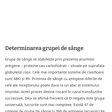
Determinarea grupei de sânge
Grupa de sânge se stabilește prin prezența anumitor
antigene – proteine sau carbohidrați – situate pe suprafața
globulelor roșii. Cele mai importante sisteme de clasificare
sunt ABO și Rh. Primirea de sânge cu antigene diferite de
cele ale receptorului poate duce la un atac al sistemului
imunitar. Acest proces devine riscant în cazul transfuziilor
successive. Deși se afirmă frecvent că O negativ este grupa
universală, lucrurile sunt mai complexe. Există 47 de
sisteme de grupe de sânge și 366 de antigene recunoscute,