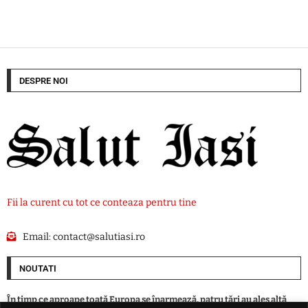
DESPRE NOI
Fii la curent cu tot ce conteaza pentru tine
Email:
contact@salutiasi.ro
NOUTATI
În timp ce aproape toată Europa se înarmează, patru ţări au ales altă