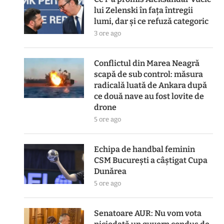
lui Zelenski în fața întregii
lumi, dar și ce refuză categoric
3 ore ago
Conflictul din Marea Neagră
scapă de sub control: măsura
radicală luată de Ankara după
ce două nave au fost lovite de
drone
5 ore ago
Echipa de handbal feminin
CSM Bucureşti a câştigat Cupa
Dunărea
5 ore ago
Senatoare AUR: Nu vom vota