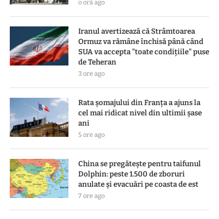
o oră ago
Iranul avertizează că Strâmtoarea
Ormuz va rămâne închisă până când
SUA va accepta "toate condiţiile" puse
de Teheran
3 ore ago
Rata șomajului din Franța a ajuns la
cel mai ridicat nivel din ultimii șase
ani
5 ore ago
China se pregătește pentru taifunul
Dolphin: peste 1.500 de zboruri
anulate și evacuări pe coasta de est
7 ore ago