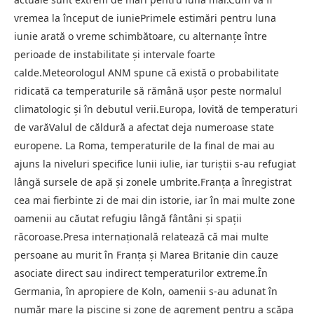
vremea la început de iuniePrimele estimări pentru luna
iunie arată o vreme schimbătoare, cu alternanțe între
perioade de instabilitate și intervale foarte
calde.Meteorologul ANM spune că există o probabilitate
ridicată ca temperaturile să rămână ușor peste normalul
climatologic și în debutul verii.Europa, lovită de temperaturi
de varăValul de căldură a afectat deja numeroase state
europene. La Roma, temperaturile de la final de mai au
ajuns la niveluri specifice lunii iulie, iar turiștii s-au refugiat
lângă sursele de apă și zonele umbrite.Franța a înregistrat
cea mai fierbinte zi de mai din istorie, iar în mai multe zone
oamenii au căutat refugiu lângă fântâni și spații
răcoroase.Presa internațională relatează că mai multe
persoane au murit în Franța și Marea Britanie din cauze
asociate direct sau indirect temperaturilor extreme.În
Germania, în apropiere de Koln, oamenii s-au adunat în
număr mare la piscine și zone de agrement pentru a scăpa