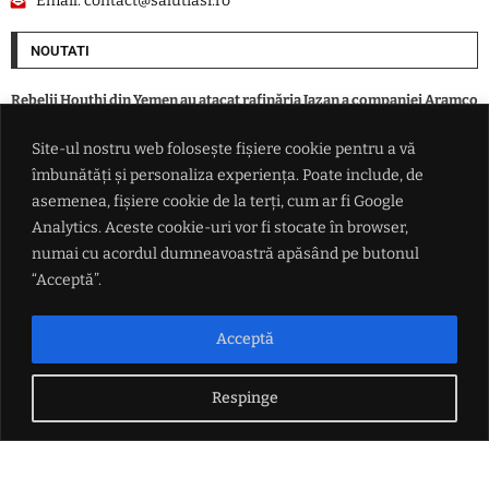
Email:
contact@salutiasi.ro
NOUTATI
Rebelii Houthi din Yemen au atacat rafinăria Jazan a companiei Aramco
din Arabia Saudită
Site-ul nostru web folosește fișiere cookie pentru a vă
îmbunătăți și personaliza experiența. Poate include, de
Iranul avertizează că Strâmtoarea Ormuz va rămâne închisă până când
SUA va accepta "toate condiţiile" puse de Teheran
asemenea, fișiere cookie de la terți, cum ar fi Google
Analytics. Aceste cookie-uri vor fi stocate în browser,
numai cu acordul dumneavoastră apăsând pe butonul
Rata șomajului din Franța a ajuns la cel mai ridicat nivel din ultimii șase
ani
“Acceptă”.
China se pregătește pentru taifunul Dolphin: peste 1.500 de zboruri
Acceptă
anulate și evacuări pe coasta de est
Respinge
LINK-URI UTILE
Politica de confidențialitate