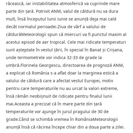
răcească, iar instabilitatea atmosferică va cuprinde mare
parte din țară. Potrivit ANM, valul de căldură nu va dura
mult, însă începutul lunii iunie se anunță deja mai cald
decât normalul perioadei.Ziua de vârf a valului de
căldurăMeteorologii spun că miercuri va fi punctul maxim al
acestui episod de aer tropical. Cele mai ridicate temperaturi
sunt așteptate în vestul țării, în special în Banat și Crișana,
unde termometrele vor indica 32-33 de grade la
umbră.Florinela Georgescu, directoarea de prognoză ANM,
a explicat că România s-a aflat doar la marginea estică a
valului de căldură care a afectat vestul Europei, motiv
pentru care temperaturile nu au urcat la valori extreme,
însă rămân neobișnuit de ridicate pentru finalul lunii
mai.Aceasta a precizat că în mare parte din țară
temperaturile vor ajunge în jurul pragului de 30 de
grade.Când se schimbă vremea în RomâniaMeteorologii
anunță însă că răcirea începe chiar din a doua parte a zilei.