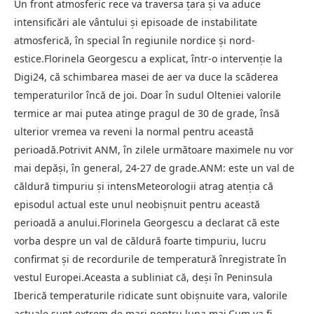
Un front atmosferic rece va traversa țara și va aduce
intensificări ale vântului și episoade de instabilitate
atmosferică, în special în regiunile nordice și nord-
estice.Florinela Georgescu a explicat, într-o intervenție la
Digi24, că schimbarea masei de aer va duce la scăderea
temperaturilor încă de joi. Doar în sudul Olteniei valorile
termice ar mai putea atinge pragul de 30 de grade, însă
ulterior vremea va reveni la normal pentru această
perioadă.Potrivit ANM, în zilele următoare maximele nu vor
mai depăși, în general, 24-27 de grade.ANM: este un val de
căldură timpuriu și intensMeteorologii atrag atenția că
episodul actual este unul neobișnuit pentru această
perioadă a anului.Florinela Georgescu a declarat că este
vorba despre un val de căldură foarte timpuriu, lucru
confirmat și de recordurile de temperatură înregistrate în
vestul Europei.Aceasta a subliniat că, deși în Peninsula
Iberică temperaturile ridicate sunt obișnuite vara, valorile
actuale sunt extrem de mari pentru luna mai.Cum va fi