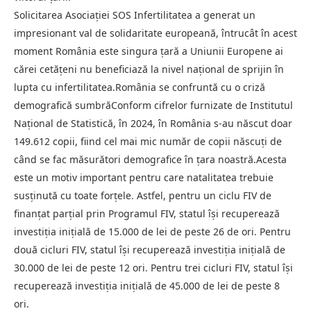
Solicitarea Asociației SOS Infertilitatea a generat un
impresionant val de solidaritate europeană, întrucât în acest
moment România este singura țară a Uniunii Europene ai
cărei cetățeni nu beneficiază la nivel național de sprijin în
lupta cu infertilitatea.România se confruntă cu o criză
demografică sumbrăConform cifrelor furnizate de Institutul
Național de Statistică, în 2024, în România s-au născut doar
149.612 copii, fiind cel mai mic număr de copii născuți de
când se fac măsurători demografice în țara noastră.Acesta
este un motiv important pentru care natalitatea trebuie
susținută cu toate forțele. Astfel, pentru un ciclu FIV de
finanțat parțial prin Programul FIV, statul își recuperează
investiția inițială de 15.000 de lei de peste 26 de ori. Pentru
două cicluri FIV, statul își recuperează investiția inițială de
30.000 de lei de peste 12 ori. Pentru trei cicluri FIV, statul își
recuperează investiția inițială de 45.000 de lei de peste 8
ori.