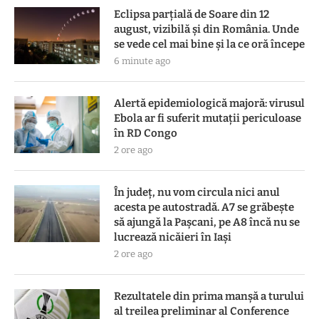
Eclipsa parțială de Soare din 12
august, vizibilă și din România. Unde
se vede cel mai bine și la ce oră începe
6 minute ago
Alertă epidemiologică majoră: virusul
Ebola ar fi suferit mutații periculoase
în RD Congo
2 ore ago
În județ, nu vom circula nici anul
acesta pe autostradă. A7 se grăbește
să ajungă la Pașcani, pe A8 încă nu se
lucrează nicăieri în Iași
2 ore ago
Rezultatele din prima manşă a turului
al treilea preliminar al Conference