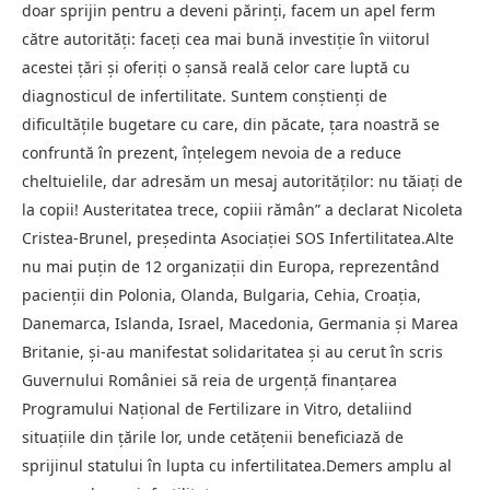
doar sprijin pentru a deveni părinți, facem un apel ferm
către autorități: faceți cea mai bună investiție în viitorul
acestei țări și oferiți o șansă reală celor care luptă cu
diagnosticul de infertilitate. Suntem conștienți de
dificultățile bugetare cu care, din păcate, țara noastră se
confruntă în prezent, înțelegem nevoia de a reduce
cheltuielile, dar adresăm un mesaj autorităților: nu tăiați de
la copii! Austeritatea trece, copiii rămân” a declarat Nicoleta
Cristea-Brunel, președinta Asociației SOS Infertilitatea.Alte
nu mai puțin de 12 organizații din Europa, reprezentând
pacienții din Polonia, Olanda, Bulgaria, Cehia, Croația,
Danemarca, Islanda, Israel, Macedonia, Germania și Marea
Britanie, și-au manifestat solidaritatea și au cerut în scris
Guvernului României să reia de urgență finanțarea
Programului Național de Fertilizare in Vitro, detaliind
situațiile din țările lor, unde cetățenii beneficiază de
sprijinul statului în lupta cu infertilitatea.Demers amplu al