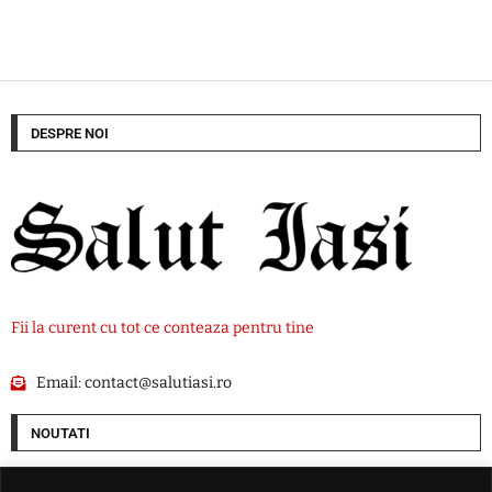
DESPRE NOI
Fii la curent cu tot ce conteaza pentru tine
Email:
contact@salutiasi.ro
NOUTATI
Cel puțin șase persoane au fost rănite într-un atac rusesc asupra Odesei