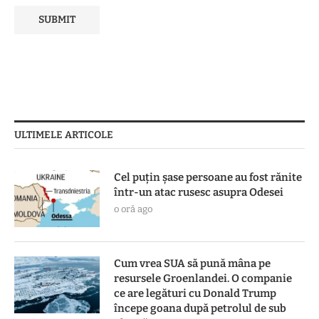
ULTIMELE ARTICOLE
Cel puțin șase persoane au fost rănite
într-un atac rusesc asupra Odesei
o oră ago
Cum vrea SUA să pună mâna pe
resursele Groenlandei. O companie
ce are legături cu Donald Trump
începe goana după petrolul de sub