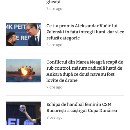
gheață
3 ore ago
Ce i-a promis Aleksandar Vučić lui
Zelenski în fața întregii lumi, dar și ce
refuză categoric
5 ore ago
Conflictul din Marea Neagră scapă de
sub control: măsura radicală luată de
Ankara după ce două nave au fost
lovite de drone
7 ore ago
Echipa de handbal feminin CSM
Bucureşti a câştigat Cupa Dunărea
8 ore ago