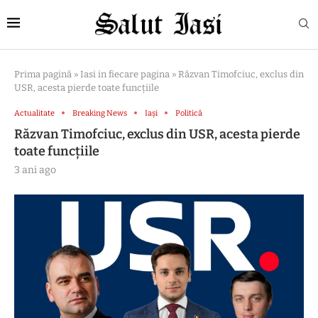
Prima pagină
»
Iasi in fiecare pagina
»
Răzvan Timofciuc, exclus din
USR, acesta pierde toate funcțiile
Actualitate
Breaking News
Iași
Politică
Răzvan Timofciuc, exclus din USR, acesta pierde
toate funcțiile
3 ani ago