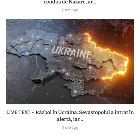
condus de Nazare, ar...
8 ore ago
LIVE TEXT – Război în Ucraina: Sevastopolul a intrat în
alertă, iar...
9 ore ago