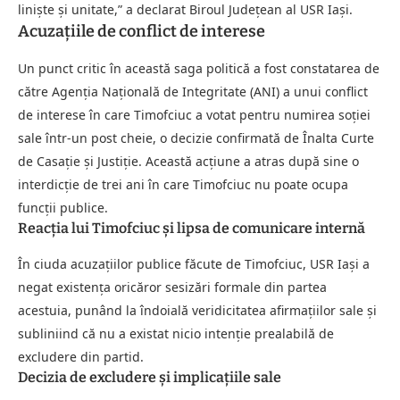
liniște și unitate,” a declarat Biroul Județean al USR Iași.
Acuzațiile de conflict de interese
Un punct critic în această saga politică a fost constatarea de
către Agenția Națională de Integritate (ANI) a unui conflict
de interese în care Timofciuc a votat pentru numirea soției
sale într-un post cheie, o decizie confirmată de Înalta Curte
de Casație și Justiție. Această acțiune a atras după sine o
interdicție de trei ani în care Timofciuc nu poate ocupa
funcții publice.
Reacția lui Timofciuc și lipsa de comunicare internă
În ciuda acuzațiilor publice făcute de Timofciuc, USR Iași a
negat existența oricăror sesizări formale din partea
acestuia, punând la îndoială veridicitatea afirmațiilor sale și
subliniind că nu a existat nicio intenție prealabilă de
excludere din partid.
Decizia de excludere și implicațiile sale